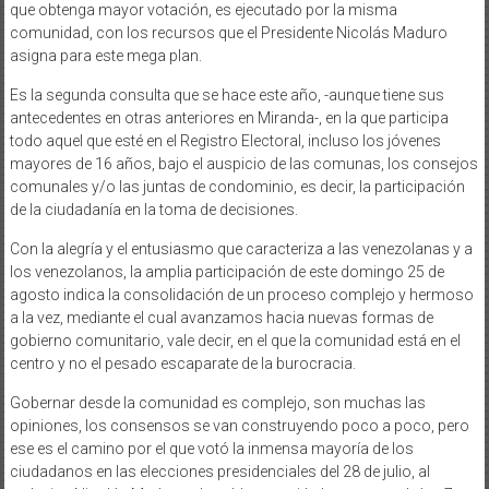
que obtenga mayor votación, es ejecutado por la misma
comunidad, con los recursos que el Presidente Nicolás Maduro
asigna para este mega plan.
Es la segunda consulta que se hace este año, -aunque tiene sus
antecedentes en otras anteriores en Miranda-, en la que participa
todo aquel que esté en el Registro Electoral, incluso los jóvenes
mayores de 16 años, bajo el auspicio de las comunas, los consejos
comunales y/o las juntas de condominio, es decir, la participación
de la ciudadanía en la toma de decisiones.
Con la alegría y el entusiasmo que caracteriza a las venezolanas y a
los venezolanos, la amplia participación de este domingo 25 de
agosto indica la consolidación de un proceso complejo y hermoso
a la vez, mediante el cual avanzamos hacia nuevas formas de
gobierno comunitario, vale decir, en el que la comunidad está en el
centro y no el pesado escaparate de la burocracia.
Gobernar desde la comunidad es complejo, son muchas las
opiniones, los consensos se van construyendo poco a poco, pero
ese es el camino por el que votó la inmensa mayoría de los
ciudadanos en las elecciones presidenciales del 28 de julio, al