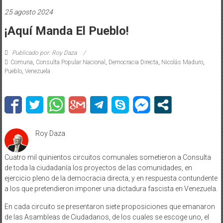
25 agosto 2024
¡Aquí Manda El Pueblo!
Publicado por: Roy Daza
Comuna
,
Consulta Popular Nacional
,
Democracia Directa
,
Nicolás Maduro
,
Pueblo
,
Venezuela
Roy Daza
Cuatro mil quinientos circuitos comunales sometieron a Consulta
de toda la ciudadanía los proyectos de las comunidades, en
ejercicio pleno de la democracia directa, y en respuesta contundente
a los que pretendieron imponer una dictadura fascista en Venezuela.
En cada circuito se presentaron siete proposiciones que emanaron
de las Asambleas de Ciudadanos, de los cuales se escoge uno, el