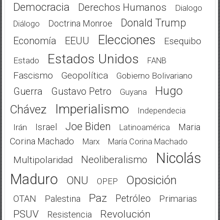
Democracia
Derechos Humanos
Dialogo
Donald Trump
Doctrina Monroe
Diálogo
Elecciones
Economía
EEUU
Esequibo
Estados Unidos
Estado
FANB
Fascismo
Geopolítica
Gobierno Bolivariano
Hugo
Guerra
Gustavo Petro
Guyana
Imperialismo
Chávez
Independecia
Joe Biden
Israel
Maria
Irán
Latinoamérica
Corina Machado
Marx
María Corina Machado
Nicolás
Neoliberalismo
Multipolaridad
Maduro
Oposición
ONU
OPEP
Paz
Petróleo
OTAN
Palestina
Primarias
PSUV
Revolución
Resistencia