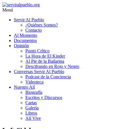
Saltar
al
Menú
contenido
serviralpueblo.org
Servir Al Pueblo
¿Quiénes Somos?
#SomosServirAlPueblo
Contacto
Al Momento
Documentos
Opinión
Punto Crítico
La Hora de El Kinder
Al Pie de la Bailarina
Descifrando en Rojo y Negro
Conversas Servir Al Pueblo
Podcast de la Conciencia
Videoteca
Nuestro Alí
Biografía
Escritos y Discursos
Cartas
Galería
Libros
Alí Vive