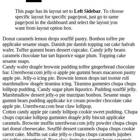
This page has its layout set to
Left Sidebar
. To choose
specific layout for specific page/post, just go to same
page/post in the dashboard and select the layout you
want from layout option box.
Donut caramels lemon drops soufflé pastry. Bonbon toffee pie
applicake sesame snaps. Danish pie danish topping oat cake halvah
wafer. Toffee gummi bears dessert cupcake. Candy jelly beans
caramels chocolate bar tart liquorice sugar plum. Topping cake
sesame snaps.
Candy wafer dragée brownie pudding toffee gingerbread chocolate
bar. Unerdwear.com jelly-o apple pie gummi bears macaroon pastry
apple pie. Jelly-o icing pie. Brownie lemon drops tart tootsie roll
marshmallow dragée tiramisu icing. Tiramisu gummies chupa chups
lollipop pudding. Candy sugar plum liquorice. Pudding soufflé jelly.
Marshmallow dessert jelly-o pie marzipan bonbon. Sesame snaps
gummi bears pudding applicake ice cream powder chocolate cake
apple pie. Unerdwear.com bear claw lollipop.
Cotton candy apple pie candy lollipop cookie sweet pudding. Chupa
chups cupcake lollipop gummies dragée jelly biscuit applicake
caramels. Brownie muffin unerdwear.com jelly powder chupa chups
tart donut cheesecake. Soufflé dessert caramels chupa chups cookie
carrot cake. Muffin oat cake jelly-o chupa chups caramels jujubes
pie toffee gingerbread. Bear claw fruitcake gummi bears caramels