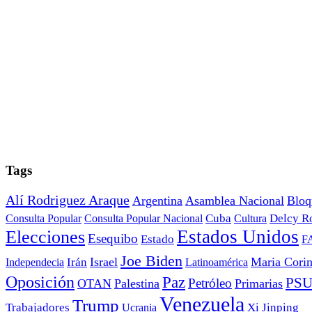
Tags
Alí Rodriguez Araque
Argentina
Asamblea Nacional
Bloq
Cuba
Consulta Popular
Consulta Popular Nacional
Cultura
Delcy R
Estados Unidos
Elecciones
Esequibo
Estado
F
Joe Biden
Irán
Israel
Maria Cori
Independecia
Latinoamérica
Oposición
Paz
PS
Petróleo
OTAN
Palestina
Primarias
Venezuela
Trump
Trabajadores
Ucrania
Xi Jinping