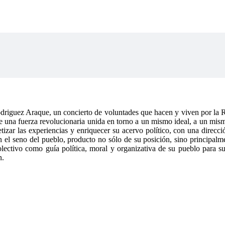
driguez Araque, un concierto de voluntades que hacen y viven por la 
ón de una fuerza revolucionaria unida en torno a un mismo ideal, a un m
etizar las experiencias y enriquecer su acervo político, con una direcci
n el seno del pueblo, producto no sólo de su posición, sino principalme
o colectivo como guía política, moral y organizativa de su pueblo para
n.