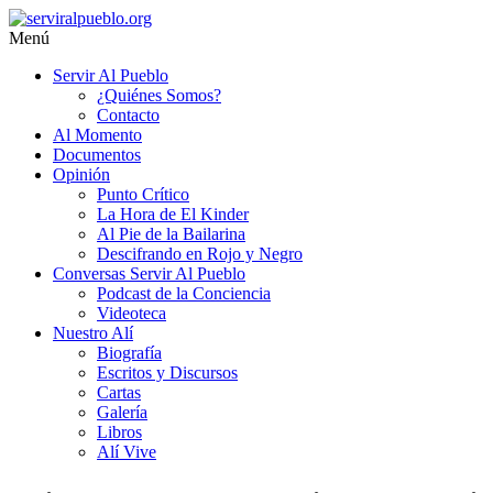
Saltar
al
Menú
contenido
serviralpueblo.org
Servir Al Pueblo
¿Quiénes Somos?
#SomosServirAlPueblo
Contacto
Al Momento
Documentos
Opinión
Punto Crítico
La Hora de El Kinder
Al Pie de la Bailarina
Descifrando en Rojo y Negro
Conversas Servir Al Pueblo
Podcast de la Conciencia
Videoteca
Nuestro Alí
Biografía
Escritos y Discursos
Cartas
Galería
Libros
Alí Vive