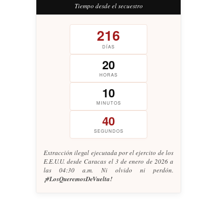
Tiempo desde el secuestro
216
DÍAS
20
HORAS
10
MINUTOS
41
SEGUNDOS
Extracción ilegal ejecutada por el ejercito de los
E.E.U.U. desde Caracas el 3 de enero de 2026 a
las 04:30 a.m. Ni olvido ni perdón.
¡#LosQueremosDeVuelta!