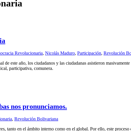
onaria
ia
cracia Revolucionaria
,
Nicolás Maduro
,
Participación
,
Revolución Bo
l de este año, los ciudadanos y las ciudadanas asistieron masivamente a
ical, participativa, comunera.
bas nos pronunciamos.
onaria
,
Revolución Bolivariana
res, tanto en el ámbito interno como en el global. Por ello, este proces