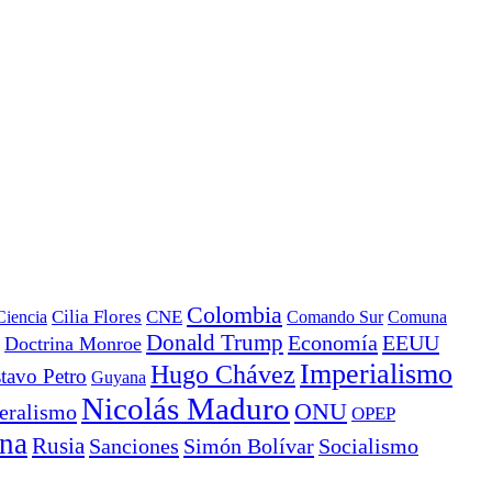
Colombia
Ciencia
Cilia Flores
CNE
Comando Sur
Comuna
Donald Trump
Economía
EEUU
Doctrina Monroe
Imperialismo
Hugo Chávez
tavo Petro
Guyana
Nicolás Maduro
ONU
eralismo
OPEP
ana
Rusia
Sanciones
Simón Bolívar
Socialismo