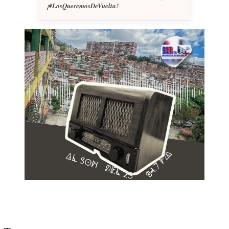
¡#LosQueremosDeVuelta!