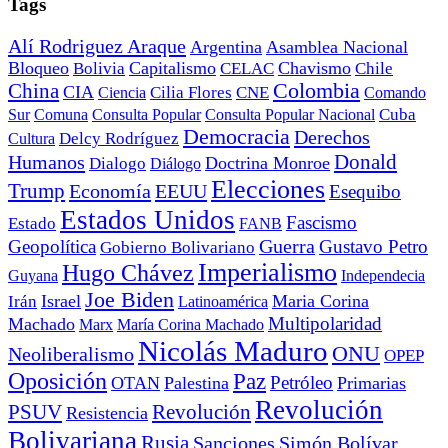
Tags
Alí Rodriguez Araque
Argentina
Asamblea Nacional
Bloqueo
Capitalismo
Chavismo
Bolivia
CELAC
Chile
China
Colombia
CIA
Ciencia
Cilia Flores
CNE
Comando
Cuba
Sur
Comuna
Consulta Popular
Consulta Popular Nacional
Democracia
Derechos
Cultura
Delcy Rodríguez
Donald
Humanos
Doctrina Monroe
Dialogo
Diálogo
Elecciones
Trump
Economía
EEUU
Esequibo
Estados Unidos
Fascismo
Estado
FANB
Geopolítica
Guerra
Gustavo Petro
Gobierno Bolivariano
Imperialismo
Hugo Chávez
Guyana
Independecia
Joe Biden
Irán
Israel
Maria Corina
Latinoamérica
Multipolaridad
Machado
Marx
María Corina Machado
Nicolás Maduro
ONU
Neoliberalismo
OPEP
Oposición
Paz
Petróleo
OTAN
Palestina
Primarias
Revolución
PSUV
Revolución
Resistencia
Bolivariana
Rusia
Sanciones
Simón Bolívar