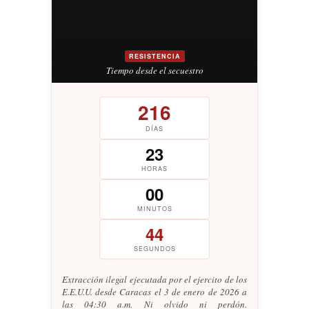
RESISTENCIA
Tiempo desde el secuestro
216
DÍAS
23
HORAS
00
MINUTOS
45
SEGUNDOS
Extracción ilegal ejecutada por el ejercito de los
E.E.U.U. desde Caracas el 3 de enero de 2026 a
las 04:30 a.m. Ni olvido ni perdón.