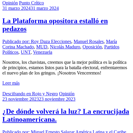
Opinión
Punto Crítico
31 marzo 2024
31 marzo 2024
La Plataforma opositora estalló en
pedazos
Publicado por: Roy Daza
Elecciones
,
Manuel Rosales
,
María
Corina Machado
,
MUD
,
Nicolás Maduro
,
Oposición
,
Partidos
Políticos
,
UNT
,
Venezuela
Nosotros, los chavistas, creemos que la mejor política es la política
de principios, estamos listos para la batalla electoral, enfrentaremos
el nuevo plan de los gringos. ¡Nosotros Venceremos!
Leer más
Descifrando en Rojo y Negro
Opinión
23 noviembre 2023
23 noviembre 2023
¿De dónde volverá la luz? La encrucijada
Latinoamericana.
Publicado por: Miguel Ernesto Salazar
América Latina y el Caribe
,