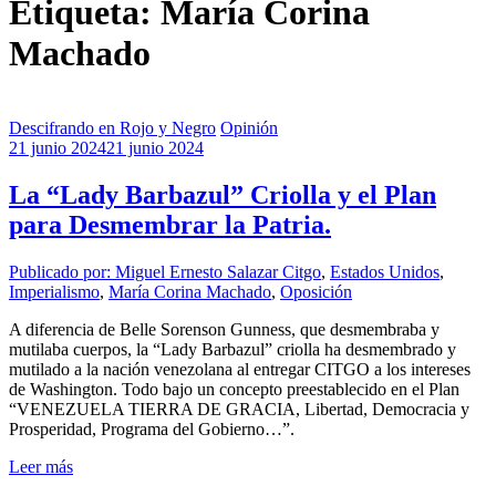
Etiqueta: María Corina
Machado
Descifrando en Rojo y Negro
Opinión
21 junio 2024
21 junio 2024
La “Lady Barbazul” Criolla y el Plan
para Desmembrar la Patria.
Publicado por: Miguel Ernesto Salazar
Citgo
,
Estados Unidos
,
Imperialismo
,
María Corina Machado
,
Oposición
A diferencia de Belle Sorenson Gunness, que desmembraba y
mutilaba cuerpos, la “Lady Barbazul” criolla ha desmembrado y
mutilado a la nación venezolana al entregar CITGO a los intereses
de Washington. Todo bajo un concepto preestablecido en el Plan
“VENEZUELA TIERRA DE GRACIA, Libertad, Democracia y
Prosperidad, Programa del Gobierno…”.
Leer más