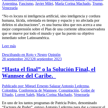
Argentina
,
Fascismo
,
Javier Milei
,
María Corina Machado
,
Trump
,
Venezuela
“No es locura ni inteligencia artificial, sino inteligencia y cordura
humana, lúcida, orientada en tiempo y espacio y no afectada por
delirios ni alucinaciones”, es una buena idea que nos acerca a una
mejor comprensión sobre el Plan de una corriente ultraconservadora
que se mueve por todo el mundo y que ha puesto su objetivo
inmediato sobre Latinoamérica.
Leer más
Descifrando en Rojo y Negro
Opinión
28 septiembre 2023
28 septiembre 2023
“Hasta el final” o la Solución Final, el
Wannsee del Caribe.
Publicado por: Miguel Ernesto Salazar
Antonio Ledezma
,
Colombia
,
Conferencia de Wannsee
,
Conspiración
,
Golpe de
EStado
,
Lorent Saleh
,
María Corina Machado
,
Venezuela
En uno de los tantos programas de Patricia Poleo, denominado
“Factores de Poder”, estuvo Antonio Ledezma para dar a conocer el