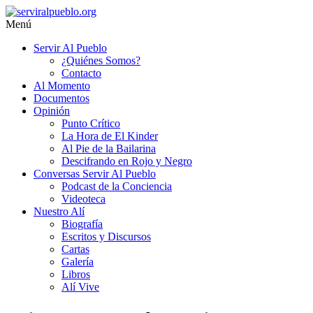
Saltar
al
Menú
contenido
serviralpueblo.org
Servir Al Pueblo
¿Quiénes Somos?
#SomosServirAlPueblo
Contacto
Al Momento
Documentos
Opinión
Punto Crítico
La Hora de El Kinder
Al Pie de la Bailarina
Descifrando en Rojo y Negro
Conversas Servir Al Pueblo
Podcast de la Conciencia
Videoteca
Nuestro Alí
Biografía
Escritos y Discursos
Cartas
Galería
Libros
Alí Vive