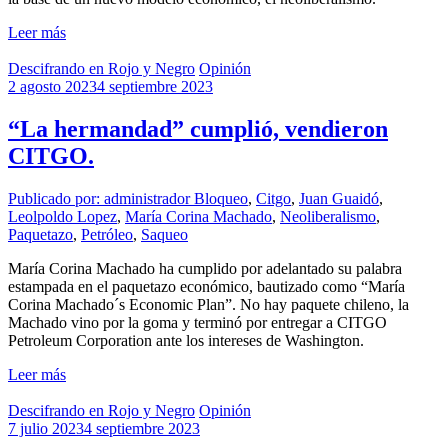
Leer más
Descifrando en Rojo y Negro
Opinión
2 agosto 2023
4 septiembre 2023
“La hermandad” cumplió, vendieron
CITGO.
Publicado por: administrador
Bloqueo
,
Citgo
,
Juan Guaidó
,
Leolpoldo Lopez
,
María Corina Machado
,
Neoliberalismo
,
Paquetazo
,
Petróleo
,
Saqueo
María Corina Machado ha cumplido por adelantado su palabra
estampada en el paquetazo económico, bautizado como “María
Corina Machado´s Economic Plan”. No hay paquete chileno, la
Machado vino por la goma y terminó por entregar a CITGO
Petroleum Corporation ante los intereses de Washington.
Leer más
Descifrando en Rojo y Negro
Opinión
7 julio 2023
4 septiembre 2023