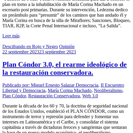
plan en torno a la inhabilitación de María Corina Machado en un
escenario post primarias. Durante su intervención, Ledezma dedico
un preámbulo para “presumir” de los caminos que han andado él y
María Corina en busca de la silla de Miraflores; Sanciones, Bloqueo,
TIAR, R2P, la Corte Penal Internacional e incluso, “La Salida”.
Leer más
Descifrando en Rojo y Negro
Opinión
22 septiembre 2023
23 septiembre 2023
Plan Cóndor 3.0, el rearme ideológico de
la restauración conservadora.
Publicado por: Miguel Ernesto Salazar
Democracia
,
II Encuentro
Libertad y Democracia
,
María Corina Machado
,
Neoliberalismo
,
Plan Cóndor
,
Restauración Conservadora
,
Web 3.0
Durante la década de los 60 y 70, la doctrina de seguridad nacional
de los Estados Unidos, estableció el PLAN CÓNDOR, como un
instrumento de terror y represión para defender y fomentar sus
intereses en Latinoamérica y el Caribe, y consolidar el sistema
capitalista a través de dictaduras feroces y sangrientas que sentaran
la base de un nuevo modelo económico, el neoliberalismo.