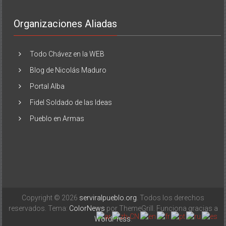
Organizaciones Aliadas
Todo Chávez en la WEB
Blog de Nicolás Maduro
Portal Alba
Fidel Soldado de las Ideas
Pueblo en Armas
Copyright © 2026
serviralpueblo.org
. Todos los derechos
reservados. Tema:
ColorNews
por ThemeGrill. Funciona gracias a
WordPress
.