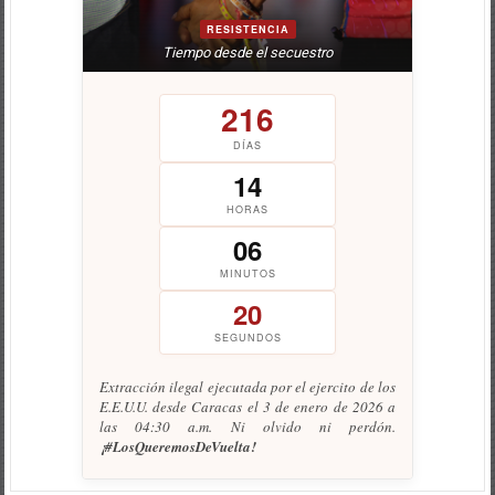
RESISTENCIA
Tiempo desde el secuestro
216
DÍAS
14
HORAS
06
MINUTOS
21
SEGUNDOS
Extracción ilegal ejecutada por el ejercito de los
E.E.U.U. desde Caracas el 3 de enero de 2026 a
las 04:30 a.m. Ni olvido ni perdón.
¡#LosQueremosDeVuelta!