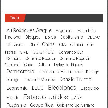
Tags
Alí Rodriguez Araque
Argentina
Asamblea
Nacional
Bloqueo
Capitalismo
Bolivia
CELAC
China
Chavismo
CIA
Chile
Cilia
Ciencia
Colombia
Flores
CNE
Comando Sur
Comuna
Consulta Popular
Consulta Popular
Cuba
Delcy Rodríguez
Nacional
Cultura
Democracia
Derechos Humanos
Dialogo
Donald Trump
Doctrina Monroe
Diálogo
Elecciones
Economía
EEUU
Esequibo
Estados Unidos
Estado
FANB
Fascismo
Geopolítica
Gobierno Bolivariano