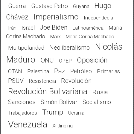
Hugo
Guerra
Gustavo Petro
Guyana
Imperialismo
Chávez
Independecia
Joe Biden
Israel
Maria
Irán
Latinoamérica
Corina Machado
Marx
María Corina Machado
Nicolás
Neoliberalismo
Multipolaridad
Maduro
Oposición
ONU
OPEP
Paz
Petróleo
OTAN
Palestina
Primarias
PSUV
Revolución
Resistencia
Revolución Bolivariana
Rusia
Sanciones
Simón Bolívar
Socialismo
Trump
Trabajadores
Ucrania
Venezuela
Xi Jinping