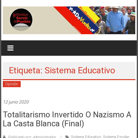
Saltar
al
contenido
serviralpueblo.org
#SomosServirAlPueblo
Etiqueta: Sistema Educativo
Opinión
12 junio 2020
Totalitarismo Invertido O Nazismo A
La Casta Blanca (final)
Publicado por: administrador
Sistema Educativo
,
Sistema Escolar