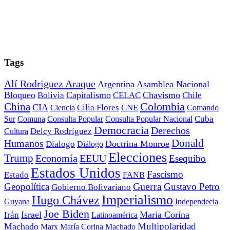
Tags
Alí Rodriguez Araque
Argentina
Asamblea Nacional
Bloqueo
Capitalismo
Chavismo
Bolivia
CELAC
Chile
China
Colombia
CIA
Ciencia
Cilia Flores
CNE
Comando
Cuba
Sur
Comuna
Consulta Popular
Consulta Popular Nacional
Democracia
Derechos
Cultura
Delcy Rodríguez
Donald
Humanos
Doctrina Monroe
Dialogo
Diálogo
Elecciones
Trump
Economía
EEUU
Esequibo
Estados Unidos
Fascismo
Estado
FANB
Geopolítica
Guerra
Gustavo Petro
Gobierno Bolivariano
Imperialismo
Hugo Chávez
Guyana
Independecia
Joe Biden
Irán
Israel
Maria Corina
Latinoamérica
Multipolaridad
Machado
Marx
María Corina Machado