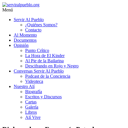
Saltar
al
Menú
contenido
serviralpueblo.org
Servir Al Pueblo
¿Quiénes Somos?
#SomosServirAlPueblo
Contacto
Al Momento
Documentos
Opinión
Punto Crítico
La Hora de El Kinder
Al Pie de la Bailarina
Descifrando en Rojo y Negro
Conversas Servir Al Pueblo
Podcast de la Conciencia
Videoteca
Nuestro Alí
Biografía
Escritos y Discursos
Cartas
Galería
Libros
Alí Vive