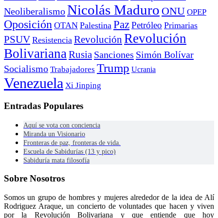
Nicolás Maduro
ONU
Neoliberalismo
OPEP
Oposición
Paz
Petróleo
OTAN
Palestina
Primarias
Revolución
PSUV
Revolución
Resistencia
Bolivariana
Rusia
Sanciones
Simón Bolívar
Trump
Socialismo
Trabajadores
Ucrania
Venezuela
Xi Jinping
Entradas Populares
Aquí se vota con conciencia
Miranda un Visionario
Fronteras de paz, fronteras de vida.
Escuela de Sabidurías (13 y pico)
Sabiduría mata filosofía
Sobre Nosotros
Somos un grupo de hombres y mujeres alrededor de la idea de Alí
Rodriguez Araque, un concierto de voluntades que hacen y viven
por la Revolución Bolivariana y que entiende que hoy