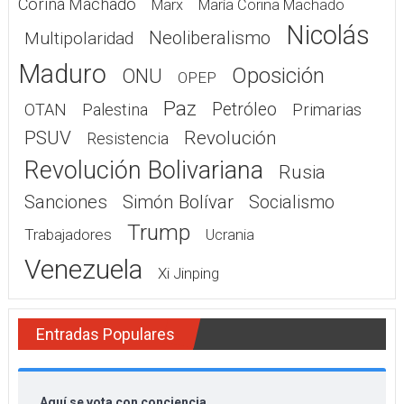
Corina Machado
Marx
María Corina Machado
Nicolás
Neoliberalismo
Multipolaridad
Maduro
Oposición
ONU
OPEP
Paz
Petróleo
OTAN
Palestina
Primarias
PSUV
Revolución
Resistencia
Revolución Bolivariana
Rusia
Sanciones
Simón Bolívar
Socialismo
Trump
Trabajadores
Ucrania
Venezuela
Xi Jinping
Entradas Populares
Aquí se vota con conciencia