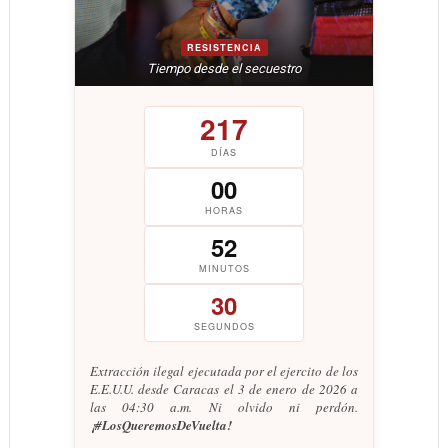
RESISTENCIA
Tiempo desde el secuestro
217
DÍAS
00
HORAS
52
MINUTOS
31
SEGUNDOS
Extracción ilegal ejecutada por el ejercito de los
E.E.U.U. desde Caracas el 3 de enero de 2026 a
las 04:30 a.m. Ni olvido ni perdón.
¡#LosQueremosDeVuelta!