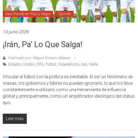
Descifrando en Rojo y Negro
Opinión
10 junio 2026
¡Irán, Pa’ Lo Que Salga!
Publicado por: Miguel Ernesto Salazar
Estados Unidos
,
FIFA
,
Fútbol
,
Imperialismo
,
Irán
,
Mafia
Vincular el fútbol con la política es inevitable. Al ser un fenómeno de
masas, los gobiernos y líderes no pueden ignorarlo, lo que los lleva
constantemente a utilizarlo como una herramienta de influencia
global y, principalmente, como un amplificador ideológico del status
quo.
Leer más