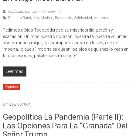
Publicado por: administrador
Ebrahim Raisi
,
Irán
,
Martirio
,
Revolución
,
Solidaridad
,
Venezuela
Pedimos a Dios Todopoderoso su misericordia, perdón y
exaltación. Unimos nuestro corazón, nuestra fe, nuestra voluntad
por un mundo mejor, “y que importa que yo no lo vea, eso no
importa, lo que sí importa es que en los ojos de quienes lo vean en
futuras épocas, palpite nuestra sangre”.
Leer más
Opinión
27 mayo 2020
Geopolitica La Pandemia (Parte II):
Las Opciones Para La “Granada” Del
Señor Trump