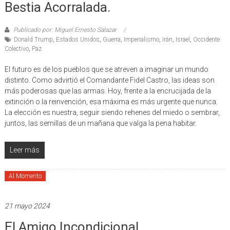
Bestia Acorralada.
Publicado por: Miguel Ernesto Salazar
Donald Trump
,
Estados Unidos
,
Guerra
,
Imperialismo
,
Irán
,
Israel
,
Occidente
Colectivo
,
Paz
El futuro es de los pueblos que se atreven a imaginar un mundo
distinto. Como advirtió el Comandante Fidel Castro, las ideas son
más poderosas que las armas. Hoy, frente a la encrucijada de la
extinción o la reinvención, esa máxima es más urgente que nunca.
La elección es nuestra, seguir siendo rehenes del miedo o sembrar,
juntos, las semillas de un mañana que valga la pena habitar.
Leer más
Al Momento
21 mayo 2024
El Amigo Incondicional.