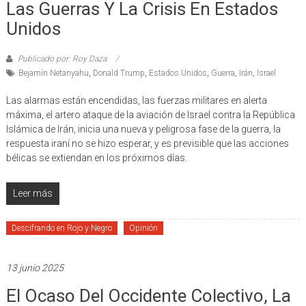
Las Guerras Y La Crisis En Estados
Unidos
Publicado por: Roy Daza
Bejamín Netanyahu
,
Donald Trump
,
Estados Unidos
,
Guerra
,
Irán
,
Israel
Las alarmas están encendidas, las fuerzas militares en alerta
máxima, el artero ataque de la aviación de Israel contra la República
Islámica de Irán, inicia una nueva y peligrosa fase de la guerra, la
respuesta iraní no se hizo esperar, y es previsible que las acciones
bélicas se extiendan en los próximos días.
Leer más
Descifrando en Rojo y Negro
Opinión
13 junio 2025
El Ocaso Del Occidente Colectivo, La