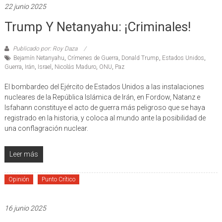
22 junio 2025
Trump Y Netanyahu: ¡Criminales!
Publicado por: Roy Daza
Bejamín Netanyahu
,
Crímenes de Guerra
,
Donald Trump
,
Estados Unidos
,
Guerra
,
Irán
,
Israel
,
Nicolás Maduro
,
ONU
,
Paz
El bombardeo del Ejército de Estados Unidos a las instalaciones
nucleares de la República Islámica de Irán, en Fordow, Natanz e
Isfahann constituye el acto de guerra más peligroso que se haya
registrado en la historia, y coloca al mundo ante la posibilidad de
una conflagración nuclear.
Leer más
Opinión
Punto Crítico
16 junio 2025