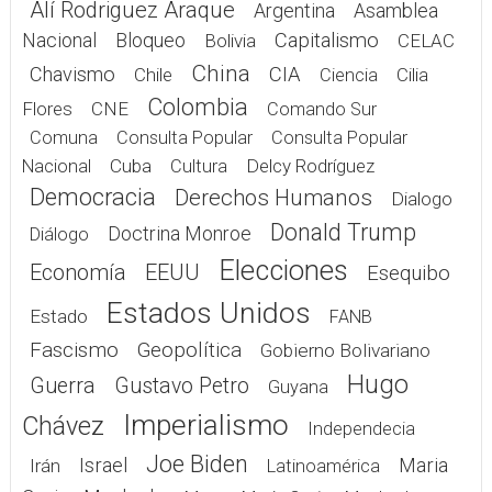
Alí Rodriguez Araque
Argentina
Asamblea
Nacional
Bloqueo
Capitalismo
Bolivia
CELAC
China
Chavismo
CIA
Chile
Cilia
Ciencia
Colombia
Flores
CNE
Comando Sur
Comuna
Consulta Popular
Consulta Popular
Cuba
Delcy Rodríguez
Nacional
Cultura
Democracia
Derechos Humanos
Dialogo
Donald Trump
Doctrina Monroe
Diálogo
Elecciones
Economía
EEUU
Esequibo
Estados Unidos
Estado
FANB
Fascismo
Geopolítica
Gobierno Bolivariano
Hugo
Guerra
Gustavo Petro
Guyana
Imperialismo
Chávez
Independecia
Joe Biden
Israel
Maria
Irán
Latinoamérica