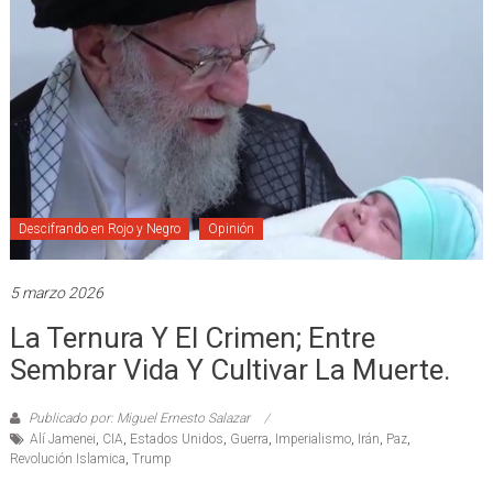
Descifrando en Rojo y Negro
Opinión
5 marzo 2026
La Ternura Y El Crimen; Entre
Sembrar Vida Y Cultivar La Muerte.
Publicado por: Miguel Ernesto Salazar
Alí Jamenei
,
CIA
,
Estados Unidos
,
Guerra
,
Imperialismo
,
Irán
,
Paz
,
Revolución Islamica
,
Trump