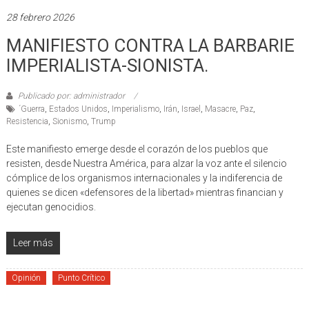
28 febrero 2026
MANIFIESTO CONTRA LA BARBARIE
IMPERIALISTA-SIONISTA.
Publicado por: administrador
´Guerra
,
Estados Unidos
,
Imperialismo
,
Irán
,
Israel
,
Masacre
,
Paz
,
Resistencia
,
Sionismo
,
Trump
Este manifiesto emerge desde el corazón de los pueblos que
resisten, desde Nuestra América, para alzar la voz ante el silencio
cómplice de los organismos internacionales y la indiferencia de
quienes se dicen «defensores de la libertad» mientras financian y
ejecutan genocidios.
Leer más
Opinión
Punto Crítico