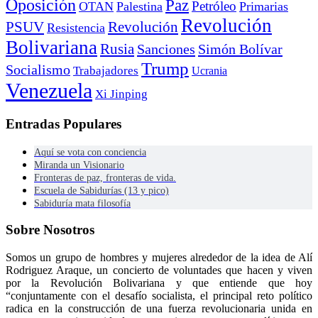
Oposición
Paz
Petróleo
OTAN
Palestina
Primarias
Revolución
PSUV
Revolución
Resistencia
Bolivariana
Rusia
Sanciones
Simón Bolívar
Trump
Socialismo
Trabajadores
Ucrania
Venezuela
Xi Jinping
Entradas Populares
Aquí se vota con conciencia
Miranda un Visionario
Fronteras de paz, fronteras de vida.
Escuela de Sabidurías (13 y pico)
Sabiduría mata filosofía
Sobre Nosotros
Somos un grupo de hombres y mujeres alrededor de la idea de Alí
Rodriguez Araque, un concierto de voluntades que hacen y viven
por la Revolución Bolivariana y que entiende que hoy
“conjuntamente con el desafío socialista, el principal reto político
radica en la construcción de una fuerza revolucionaria unida en