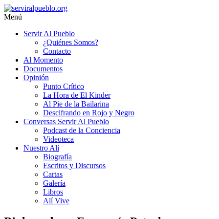
Saltar
al
Menú
contenido
serviralpueblo.org
Servir Al Pueblo
¿Quiénes Somos?
#SomosServirAlPueblo
Contacto
Al Momento
Documentos
Opinión
Punto Crítico
La Hora de El Kinder
Al Pie de la Bailarina
Descifrando en Rojo y Negro
Conversas Servir Al Pueblo
Podcast de la Conciencia
Videoteca
Nuestro Alí
Biografía
Escritos y Discursos
Cartas
Galería
Libros
Alí Vive