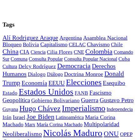
Tags
Alí Rodriguez Araque
Argentina
Asamblea Nacional
Bloqueo
Capitalismo
Chavismo
Bolivia
CELAC
Chile
China
Colombia
CIA
Ciencia
Cilia Flores
CNE
Comando
Cuba
Sur
Comuna
Consulta Popular
Consulta Popular Nacional
Democracia
Derechos
Cultura
Delcy Rodríguez
Donald
Humanos
Doctrina Monroe
Dialogo
Diálogo
Elecciones
Trump
Economía
EEUU
Esequibo
Estados Unidos
Fascismo
Estado
FANB
Geopolítica
Guerra
Gustavo Petro
Gobierno Bolivariano
Imperialismo
Hugo Chávez
Guyana
Independecia
Joe Biden
Irán
Israel
Maria Corina
Latinoamérica
Multipolaridad
Machado
Marx
María Corina Machado
Nicolás Maduro
ONU
Neoliberalismo
OPEP