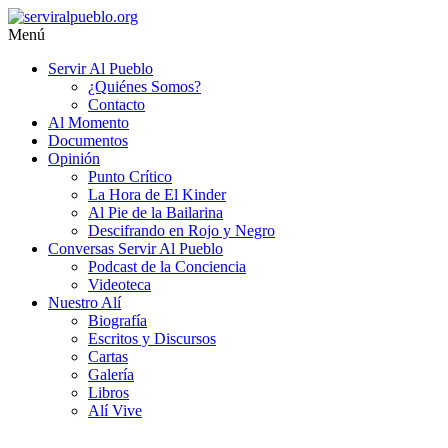
Saltar
al
Menú
contenido
serviralpueblo.org
Servir Al Pueblo
¿Quiénes Somos?
#SomosServirAlPueblo
Contacto
Al Momento
Documentos
Opinión
Punto Crítico
La Hora de El Kinder
Al Pie de la Bailarina
Descifrando en Rojo y Negro
Conversas Servir Al Pueblo
Podcast de la Conciencia
Videoteca
Nuestro Alí
Biografía
Escritos y Discursos
Cartas
Galería
Libros
Alí Vive