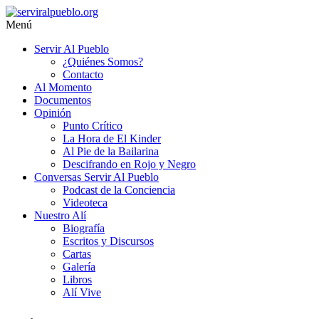
Saltar
al
Menú
contenido
serviralpueblo.org
Servir Al Pueblo
¿Quiénes Somos?
#SomosServirAlPueblo
Contacto
Al Momento
Documentos
Opinión
Punto Crítico
La Hora de El Kinder
Al Pie de la Bailarina
Descifrando en Rojo y Negro
Conversas Servir Al Pueblo
Podcast de la Conciencia
Videoteca
Nuestro Alí
Biografía
Escritos y Discursos
Cartas
Galería
Libros
Alí Vive