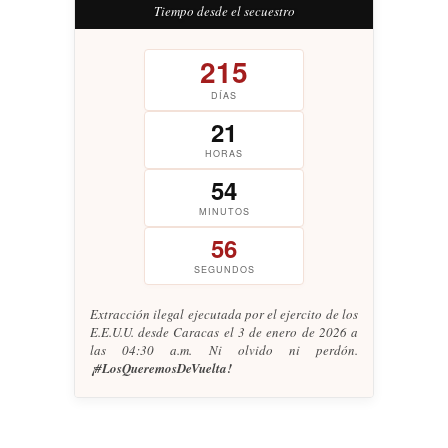
Tiempo desde el secuestro
215
DÍAS
21
HORAS
54
MINUTOS
57
SEGUNDOS
Extracción ilegal ejecutada por el ejercito de los
E.E.U.U. desde Caracas el 3 de enero de 2026 a
las 04:30 a.m. Ni olvido ni perdón.
¡#LosQueremosDeVuelta!