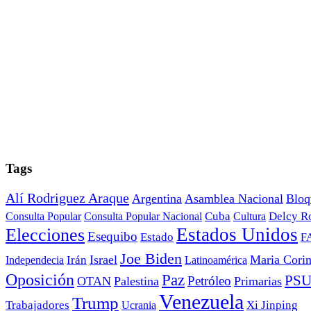
Tags
Alí Rodriguez Araque
Argentina
Asamblea Nacional
Bloq
Cuba
Consulta Popular
Consulta Popular Nacional
Cultura
Delcy R
Estados Unidos
Elecciones
Esequibo
Estado
F
Joe Biden
Irán
Israel
Maria Cori
Independecia
Latinoamérica
Oposición
Paz
PS
Petróleo
OTAN
Palestina
Primarias
Venezuela
Trump
Trabajadores
Ucrania
Xi Jinping