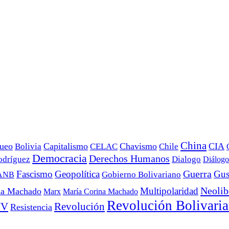
China
ueo
Capitalismo
Chavismo
CIA
Bolivia
CELAC
Chile
Democracia
Derechos Humanos
odríguez
Dialogo
Diálogo
Fascismo
Geopolítica
Guerra
Gus
Gobierno Bolivariano
ANB
Neolib
Multipolaridad
na Machado
Marx
María Corina Machado
Revolución Bolivari
UV
Revolución
Resistencia