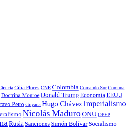
Colombia
Ciencia
Cilia Flores
CNE
Comando Sur
Comuna
Donald Trump
Economía
EEUU
Doctrina Monroe
Imperialismo
Hugo Chávez
tavo Petro
Guyana
Nicolás Maduro
ONU
eralismo
OPEP
ana
Rusia
Sanciones
Simón Bolívar
Socialismo