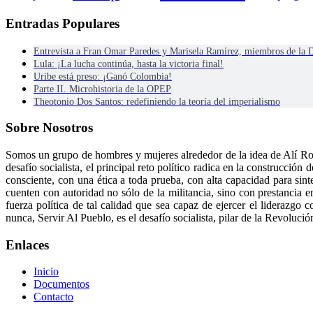
Entradas Populares
Entrevista a Fran Omar Paredes y Marisela Ramírez, miembros de la
Lula: ¡La lucha continúa, hasta la victoria final!
Uribe está preso: ¡Ganó Colombia!
Parte II. Microhistoria de la OPEP
Theotonio Dos Santos: redefiniendo la teoría del imperialismo
Sobre Nosotros
Somos un grupo de hombres y mujeres alrededor de la idea de Alí Ro
desafío socialista, el principal reto político radica en la construcci
consciente, con una ética a toda prueba, con alta capacidad para sint
cuenten con autoridad no sólo de la militancia, sino con prestancia e
fuerza política de tal calidad que sea capaz de ejercer el liderazg
nunca, Servir Al Pueblo, es el desafío socialista, pilar de la Revolució
Enlaces
Inicio
Documentos
Contacto