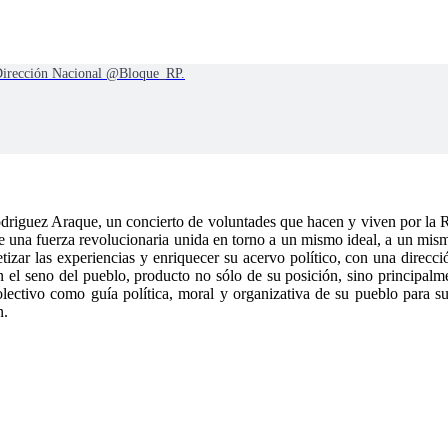
 Dirección Nacional @Bloque_RP.
driguez Araque, un concierto de voluntades que hacen y viven por la 
ón de una fuerza revolucionaria unida en torno a un mismo ideal, a un m
etizar las experiencias y enriquecer su acervo político, con una direcci
n el seno del pueblo, producto no sólo de su posición, sino principalme
o colectivo como guía política, moral y organizativa de su pueblo para
n.