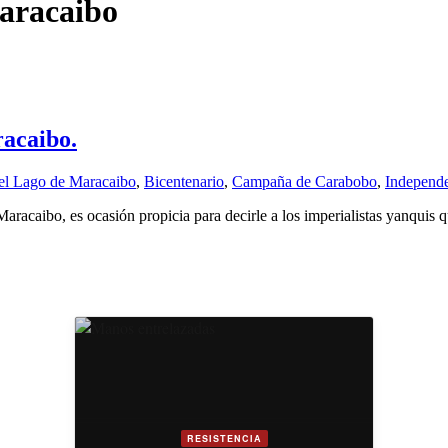
Maracaibo
racaibo.
del Lago de Maracaibo
,
Bicentenario
,
Campaña de Carabobo
,
Independ
acaibo, es ocasión propicia para decirle a los imperialistas yanquis q
RESISTENCIA