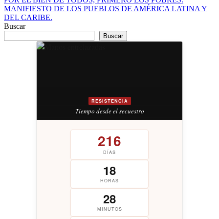
Navegación
MANIFIESTO DE LOS PUEBLOS DE AMÉRICA LATINA Y
de
DEL CARIBE.
entradas
Buscar
Buscar
RESISTENCIA
Tiempo desde el secuestro
216
DÍAS
18
HORAS
28
MINUTOS