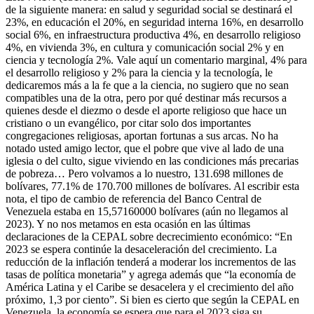
de la siguiente manera: en salud y seguridad social se destinará el
23%, en educación el 20%, en seguridad interna 16%, en desarrollo
social 6%, en infraestructura productiva 4%, en desarrollo religioso
4%, en vivienda 3%, en cultura y comunicación social 2% y en
ciencia y tecnología 2%. Vale aquí un comentario marginal, 4% para
el desarrollo religioso y 2% para la ciencia y la tecnología, le
dedicaremos más a la fe que a la ciencia, no sugiero que no sean
compatibles una de la otra, pero por qué destinar más recursos a
quienes desde el diezmo o desde el aporte religioso que hace un
cristiano o un evangélico, por citar solo dos importantes
congregaciones religiosas, aportan fortunas a sus arcas. No ha
notado usted amigo lector, que el pobre que vive al lado de una
iglesia o del culto, sigue viviendo en las condiciones más precarias
de pobreza… Pero volvamos a lo nuestro, 131.698 millones de
bolívares, 77.1% de 170.700 millones de bolívares. Al escribir esta
nota, el tipo de cambio de referencia del Banco Central de
Venezuela estaba en 15,57160000 bolívares (aún no llegamos al
2023). Y no nos metamos en esta ocasión en las últimas
declaraciones de la CEPAL sobre decrecimiento económico: “En
2023 se espera continúe la desaceleración del crecimiento. La
reducción de la inflación tenderá a moderar los incrementos de las
tasas de política monetaria” y agrega además que “la economía de
América Latina y el Caribe se desacelera y el crecimiento del año
próximo, 1,3 por ciento”. Si bien es cierto que según la CEPAL en
Venezuela, la economía se espera que para el 2023 siga su