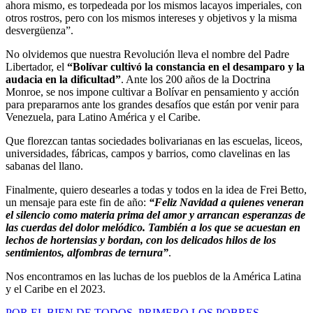
ahora mismo, es torpedeada por los mismos lacayos imperiales, con
otros rostros, pero con los mismos intereses y objetivos y la misma
desvergüenza”.
No olvidemos que nuestra Revolución lleva el nombre del Padre
Libertador, el
“Bolívar cultivó la constancia en el desamparo y la
audacia en la dificultad”
. Ante los 200 años de la Doctrina
Monroe, se nos impone cultivar a Bolívar en pensamiento y acción
para prepararnos ante los grandes desafíos que están por venir para
Venezuela, para Latino América y el Caribe.
Que florezcan tantas sociedades bolivarianas en las escuelas, liceos,
universidades, fábricas, campos y barrios, como clavelinas en las
sabanas del llano.
Finalmente, quiero desearles a todas y todos en la idea de Frei Betto,
un mensaje para este fin de año:
“Feliz Navidad a quienes veneran
el silencio como materia prima del amor y arrancan esperanzas de
las cuerdas del dolor melódico. También a los que se acuestan en
lechos de hortensias y bordan, con los delicados hilos de los
sentimientos, alfombras de ternura”
.
Nos encontramos en las luchas de los pueblos de la América Latina
y el Caribe en el 2023.
POR EL BIEN DE TODOS, PRIMERO LOS POBRES.