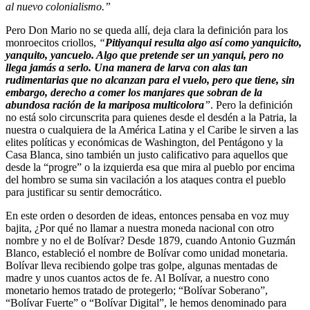
al nuevo colonialismo.”
Pero Don Mario no se queda allí, deja clara la definición para los
monroecitos criollos,
“
Pitiyanqui resulta algo así como yanquicito,
yanquito, yancuelo. Algo que pretende ser un yanqui, pero no
llega jamás a serlo. Una manera de larva con alas tan
rudimentarias que no alcanzan para el vuelo, pero que tiene, sin
embargo, derecho a comer los manjares que sobran de la
abundosa ración de la mariposa multicolora
”
. Pero la definición
no está solo circunscrita para quienes desde el desdén a la Patria, la
nuestra o cualquiera de la América Latina y el Caribe le sirven a las
elites políticas y económicas de Washington, del Pentágono y la
Casa Blanca, sino también un justo calificativo para aquellos que
desde la “progre” o la izquierda esa que mira al pueblo por encima
del hombro se suma sin vacilación a los ataques contra el pueblo
para justificar su sentir democrático.
En este orden o desorden de ideas, entonces pensaba en voz muy
bajita, ¿Por qué no llamar a nuestra moneda nacional con otro
nombre y no el de Bolívar? Desde 1879, cuando Antonio Guzmán
Blanco, estableció el nombre de Bolívar como unidad monetaria.
Bolívar lleva recibiendo golpe tras golpe, algunas mentadas de
madre y unos cuantos actos de fe. Al Bolívar, a nuestro cono
monetario hemos tratado de protegerlo; “Bolívar Soberano”,
“Bolívar Fuerte” o “Bolívar Digital”, le hemos denominado para