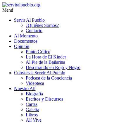
Saltar
al
Menú
contenido
serviralpueblo.org
Servir Al Pueblo
¿Quiénes Somos?
#SomosServirAlPueblo
Contacto
Al Momento
Documentos
Opinión
Punto Crítico
La Hora de El Kinder
Al Pie de la Bailarina
Descifrando en Rojo y Negro
Conversas Servir Al Pueblo
Podcast de la Conciencia
Videoteca
Nuestro Alí
Biografía
Escritos y Discursos
Cartas
Galería
Libros
Alí Vive