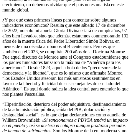
crecimiento, no debemos olvidar que el país no es una isla en este
mundo global.
¿Y por qué estas primeras líneas para comentar sobre algunos
indicadores económicos? Resulta que este sábado 17 de diciembre
de 2022, no solo mi abuela Gloria Divina estará de cumpleaños, 97
años bien llevados, sino que además, estaremos conmemorando 192
años de la muerte física del Padre Libertador Simón Bolívar, en
menos de una década arribamos al Bicentenario. Pero es que
también en el 2023, se cumplirán 200 años de la Doctrina Monroe.
Fue aquel discurso de Monroe ante el Congreso estadounidense que
los padres fundadores lanzaron la máxima de “América para los
americanos”. Desde 1823, aquella bota de los “precursores de la
democracia y la libertad”, que es lo mismo que afirmaba Monroe,
“los Estados Unidos atesoran los más amistosos sentimientos en
favor de la libertad y felicidad de sus semejantes de ese lado del
Atlántico”. Es aquí donde radica la idea central para entender lo que
nos plantea Pascualina.
“Hiperinflación, deterioro del poder adquisitivo, desfinanciamiento
de la administración pública, caída del PIB, dolarización y
desigualdad social”, es lo que dejan declaraciones como aquella de
William Brownfield:
«Si sancionamos a PDVSA tendrá un impacto
en el pueblo y así se acelera el colapso aunque produzca periodos
de tiempo de sufrimiento»
. Son los Monroe de la era moderna y no