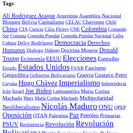
Tags
Alí Rodriguez Araque
Argentina
Asamblea Nacional
Bloqueo
Capitalismo
Chavismo
Bolivia
CELAC
Chile
China
Colombia
CIA
Ciencia
Cilia Flores
CNE
Comando
Cuba
Sur
Comuna
Consulta Popular
Consulta Popular Nacional
Democracia
Derechos
Cultura
Delcy Rodríguez
Donald
Humanos
Doctrina Monroe
Dialogo
Diálogo
Elecciones
Trump
Economía
EEUU
Esequibo
Estados Unidos
Fascismo
Estado
FANB
Geopolítica
Guerra
Gustavo Petro
Gobierno Bolivariano
Imperialismo
Hugo Chávez
Guyana
Independecia
Joe Biden
Irán
Israel
Maria Corina
Latinoamérica
Multipolaridad
Machado
Marx
María Corina Machado
Nicolás Maduro
ONU
Neoliberalismo
OPEP
Oposición
Paz
Petróleo
OTAN
Palestina
Primarias
Revolución
PSUV
Revolución
Resistencia
Bolivariana