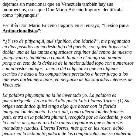
dejemos sin mencionar que en Venezuela también hay sus
monroecitos, esos que Don Mario Briceño Iragorry identificaba
como “pitiyanquis”.
Escribía Don Mario Briceño Iragorry en su ensayo,
“Léxico para
Antinacionalistas”
:
“¿Y eso de pitiyanqui, qué significa, don Mario?”, me preguntaba
en días pasados un modesto hijo del pueblo, con quien tropecé al
doblar una de las tantas angustiosas esquinas del centro de nuestra
pompeyana y babilónica capital. Inquiría el amigo sin nombre –
porque en esto de la defensa de la nacionalidad topo con numerosos
e imprevistos amigos– acerca del calificativo que en algunos
escritos he dado a los compatriotas prestados a hacer juego a los
intereses norteamericanos, en perjuicio de los sagrados intereses de
Venezuela.
La palabra pitiyanqui no la he inventado yo. La palabra es
puertorriqueña. La acuñó el alto poeta Luis Llorens Torres. (1) Su
origen semántico quizá tenga algo que hacer con la florida
imaginación del poeta. La voz piti, como alteración del francés
petit, entra en la palabra pitiminí, recogida por la Academia, y con
la cual se designa el rosal de ramas trepadoras que echa rosas
menudas y rizadas. Llorens Torres, más que en las rosas, debió
pensar en la actitud trepadora de los compatriotas que se rindieron