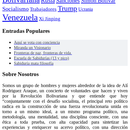
Rusia
Sanciones
Simón Bolívar
Trump
Socialismo
Trabajadores
Ucrania
Venezuela
Xi Jinping
Entradas Populares
Aquí se vota con conciencia
Miranda un Visionario
Fronteras de paz, fronteras de vida.
Escuela de Sabidurías (13 y pico)
Sabiduría mata filosofía
Sobre Nosotros
Somos un grupo de hombres y mujeres alrededor de la idea de Alí
Rodriguez Araque, un concierto de voluntades que hacen y viven
por la Revolución Bolivariana y que entiende que hoy
“conjuntamente con el desafío socialista, el principal reto político
radica en la construcción de una fuerza revolucionaria unida en
torno a un mismo ideal, a un mismo programa político, una
metodología, una mentalidad, una disciplina consciente, con una
ética a toda prueba, con alta capacidad para sintetizar las
experiencias y enriquecer su acervo político, con una dirección