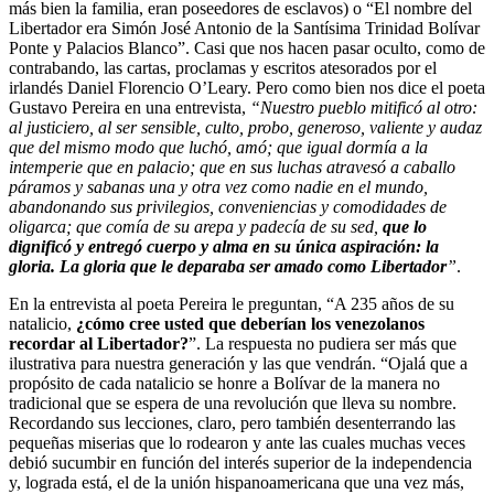
más bien la familia, eran poseedores de esclavos) o “El nombre del
Libertador era Simón José Antonio de la Santísima Trinidad Bolívar
Ponte y Palacios Blanco”. Casi que nos hacen pasar oculto, como de
contrabando, las cartas, proclamas y escritos atesorados por el
irlandés Daniel Florencio O’Leary. Pero como bien nos dice el poeta
Gustavo Pereira en una entrevista,
“Nuestro pueblo mitificó al otro:
al justiciero, al ser sensible, culto, probo, generoso, valiente y audaz
que del mismo modo que luchó, amó; que igual dormía a la
intemperie que en palacio; que en sus luchas atravesó a caballo
páramos y sabanas una y otra vez como nadie en el mundo,
abandonando sus privilegios, conveniencias y comodidades de
oligarca; que comía de su arepa y padecía de su sed,
que lo
dignificó y entregó cuerpo y alma en su única aspiración: la
gloria. La gloria que le deparaba ser amado como Libertador
”
.
En la entrevista al poeta Pereira le preguntan, “A 235 años de su
natalicio,
¿cómo cree usted que deberían los venezolanos
recordar al Libertador?
”. La respuesta no pudiera ser más que
ilustrativa para nuestra generación y las que vendrán. “Ojalá que a
propósito de cada natalicio se honre a Bolívar de la manera no
tradicional que se espera de una revolución que lleva su nombre.
Recordando sus lecciones, claro, pero también desenterrando las
pequeñas miserias que lo rodearon y ante las cuales muchas veces
debió sucumbir en función del interés superior de la independencia
y, lograda está, el de la unión hispanoamericana que una vez más,