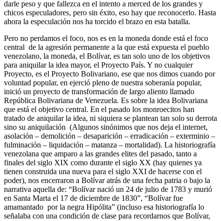
darle peso y que fallezca en el intento a merced de los grandes y
chicos especuladores, pero sin éxito, eso hay que reconocerlo. Hasta
ahora la especulación nos ha torcido el brazo en esta batalla.
Pero no perdamos el foco, nos es en la moneda donde está el foco
central de la agresión permanente a la que está expuesta el pueblo
venezolano, la moneda, el Bolívar, es tan solo uno de los objetivos
para aniquilar la idea mayor, el Proyecto País. Y no cualquier
Proyecto, es el Proyecto Bolivariano, ese que nos dimos cuando por
voluntad popular, en ejerció pleno de nuestra soberanía popular,
inició un proyecto de transformación de largo aliento llamado
República Bolivariana de Venezuela. Es sobre la idea Bolivariana
que está el objetivo central. En el pasado los monroecitos han
tratado de aniquilar la idea, ni siquiera se plantean tan solo su derrota
sino su aniquilación (Algunos sinónimos que nos deja el internet,
asolación – demolición – desaparición – erradicación – exterminio –
fulminación – liquidación – matanza – mortalidad). La historiografía
venezolana que amparo a las grandes elites del pasado, tanto a
finales del siglo XIX como durante el siglo XX (hay quienes ya
tienen construida una nueva para el siglo XXI de hacerse con el
poder), nos encerraron a Bolívar atrás de una fecha patria o bajo la
narrativa aquella de: “Bolívar nació un 24 de julio de 1783 y murió
en Santa Marta el 17 de diciembre de 1830”, “Bolívar fue
amamantado por la negra Hipólita” (incluso esa historiografía lo
señalaba con una condición de clase para recordarnos que Bolívar,