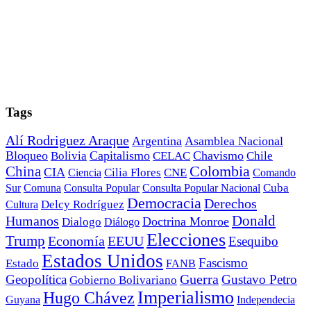
Tags
Alí Rodriguez Araque
Argentina
Asamblea Nacional
Bloqueo
Capitalismo
Chavismo
Bolivia
CELAC
Chile
China
Colombia
CIA
Ciencia
Cilia Flores
CNE
Comando
Cuba
Sur
Comuna
Consulta Popular
Consulta Popular Nacional
Democracia
Derechos
Cultura
Delcy Rodríguez
Donald
Humanos
Doctrina Monroe
Dialogo
Diálogo
Elecciones
Trump
Economía
EEUU
Esequibo
Estados Unidos
Fascismo
Estado
FANB
Geopolítica
Guerra
Gustavo Petro
Gobierno Bolivariano
Imperialismo
Hugo Chávez
Guyana
Independecia