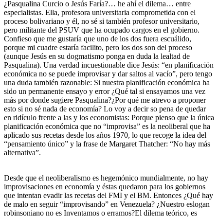
¿Pasqualina Curcio o Jesús Faría?… he ahí el dilema… entre
especialistas. Ella, profesora universitaria comprometida con el
proceso bolivariano y él, no sé si también profesor universitario,
pero militante del PSUV que ha ocupado cargos en el gobierno.
Confieso que me gustaría que uno de los dos fuera escuálido,
porque mi cuadre estaría facilito, pero los dos son del proceso
(aunque Jesús en su dogmatismo ponga en duda la lealtad de
Pasqualina). Una verdad incuestionable dice Jesús: “en planificación
económica no se puede improvisar y dar saltos al vacío”, pero tengo
una duda también razonable: Si nuestra planificación económica ha
sido un permanente ensayo y error ¿Qué tal si ensayamos una vez
más por donde sugiere Pasqualina?¿Por qué me atrevo a proponer
esto si no sé nada de economía? Lo voy a decir so pena de quedar
en ridículo frente a las y los economistas: Porque pienso que la única
planificación económica que no “improvisa” es la neoliberal que ha
aplicado sus recetas desde los años 1970, lo que recoge la idea del
“pensamiento único” y la frase de Margaret Thatcher: “No hay más
alternativa”.
Desde que el neoliberalismo es hegemónico mundialmente, no hay
improvisaciones en economía y éstas quedaron para los gobiernos
que intentan evadir las recetas del FMI y el BM. Entonces ¿Qué hay
de malo en seguir “improvisando” en Venezuela? ¿Nuestro eslogan
robinsoniano no es Inventamos o erramos?El dilema teórico, es