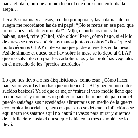
hacia el plato, porque ahí me di cuenta de que se me enfriaba la
arepa…
Leí a Pasqualina y a Jesús, me dio por opinar y las palabras de mi
suegra me recordaron las de mi papá: “¡No te metas en ese peo, que
tú no sabes nada de economía!” “Mijo, cuando los que saben
hablan, usted, mire ¡Chito!, sólo oídos” Pero ¿cómo hago, si el kilo
de queso se nos escapó de las manos junto con otros “kilos” que si
no tuviéramos CLAP ni de vaina que pudiera tenerlos en la mesa?
Así de simple: el queso que hay sobre la mesa se lo debo al CLAP
que me salva de comprar los carbohidratos y las proteínas vegetales
en el mercado de los “precios acordados”.
Lo que nos llevó a otras disquisiciones, como esta: ¿Cómo hacen
para sobrevivir las familias que no tienen CLAP y tienen uno o dos
sueldos básicos? Ya sé que es mejor “mirar el vaso medio lleno que
medio vacío” y que nuestro gobierno hace lo imposible para que el
pueblo satisfaga sus necesidades alimentarias en medio de la guerra
económica imperialista, pero es que si no se detiene la inflación o se
equilibran los salarios aquí no habrá ni vasos para mirar y diremos
de la inflación: hasta el queso que había en la mesa también se lo
llevó.