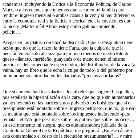
academias, incluyendo la Crítica a la Economía Política, de Carlos
Marx, o a las cuentas que tenemos que sacar en mi familia para
rendir el ingreso mensual o ambas cosas a la vez y si hay diferencias
entre la economía real y la ficticia o teórica, etc., la cuestión es que
lo hice y ¡Madre mía! Ahora estoy como gallina comiendo
pellejo…
Arepas en los platos, comenzó la discusión: Que si Pasqualina tiene
razón que no que la razón la tiene Faría, que la culpa de que la
pensión entera sólo alcanza para un poco menos de medio kilo de
queso –llanero, merideño, guayanés o de mano tienen el mismo
precio- es del comerciante especulador, del distribuidor, de la vaca (a
vaina, hay un libro que le echa la culpa de todo) o del gobierno por
no imponer su autoridad en los llamados “precios acordados”.
Que si aumentaban los salarios a los niveles que sugiere Pasqualina,
nos estallaría la hiperinflación en la cara, que no que sin aumentarlos
ya nos reventó en las narices y nos pulverizó los bolsillos; que si el
presupuesto está montado sobre el ingreso petrolero, que no, que eso
es mentira que está montado sobre los impuestos incluyendo -para
rematar- el IVA que pesa más sobre los pobres que sobre los ricos…
en este momento mi suegra, que es administradora jubilada de la
Contraloría General de la República, me preguntó. ¿En ese cálculo
está contemplado el costo de la ejecución presupuestaria?… y miré