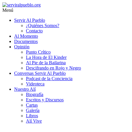
Saltar
al
Menú
contenido
serviralpueblo.org
Servir Al Pueblo
¿Quiénes Somos?
#SomosServirAlPueblo
Contacto
Al Momento
Documentos
Opinión
Punto Crítico
La Hora de El Kinder
Al Pie de la Bailarina
Descifrando en Rojo y Negro
Conversas Servir Al Pueblo
Podcast de la Conciencia
Videoteca
Nuestro Alí
Biografía
Escritos y Discursos
Cartas
Galería
Libros
Alí Vive