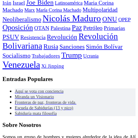
Joe Biden
Irán
Israel
Maria Corina
Latinoamérica
Multipolaridad
Machado
Marx
María Corina Machado
Nicolás Maduro
ONU
Neoliberalismo
OPEP
Oposición
Paz
Petróleo
OTAN
Palestina
Primarias
Revolución
PSUV
Revolución
Resistencia
Bolivariana
Rusia
Sanciones
Simón Bolívar
Trump
Socialismo
Trabajadores
Ucrania
Venezuela
Xi Jinping
Entradas Populares
Aquí se vota con conciencia
Miranda un Visionario
Fronteras de paz, fronteras de vida.
Escuela de Sabidurías (13 y pico)
Sabiduría mata filosofía
Sobre Nosotros
Somos un grupo de hombres y mujeres alrededor de la idea de Alí