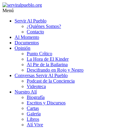
Saltar
al
Menú
contenido
serviralpueblo.org
Servir Al Pueblo
¿Quiénes Somos?
#SomosServirAlPueblo
Contacto
Al Momento
Documentos
Opinión
Punto Crítico
La Hora de El Kinder
Al Pie de la Bailarina
Descifrando en Rojo y Negro
Conversas Servir Al Pueblo
Podcast de la Conciencia
Videoteca
Nuestro Alí
Biografía
Escritos y Discursos
Cartas
Galería
Libros
Alí Vive