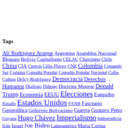
Tags
Alí Rodriguez Araque
Argentina
Asamblea Nacional
Bloqueo
Capitalismo
Chavismo
Bolivia
CELAC
Chile
China
Colombia
CIA
Ciencia
Cilia Flores
CNE
Comando
Cuba
Sur
Comuna
Consulta Popular
Consulta Popular Nacional
Democracia
Derechos
Cultura
Delcy Rodríguez
Donald
Humanos
Doctrina Monroe
Dialogo
Diálogo
Elecciones
Trump
Economía
EEUU
Esequibo
Estados Unidos
Fascismo
Estado
FANB
Geopolítica
Guerra
Gustavo Petro
Gobierno Bolivariano
Imperialismo
Hugo Chávez
Guyana
Independecia
Joe Biden
Irán
Israel
Maria Corina
Latinoamérica