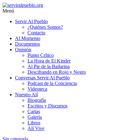
Saltar
al
Menú
contenido
serviralpueblo.org
Servir Al Pueblo
¿Quiénes Somos?
#SomosServirAlPueblo
Contacto
Al Momento
Documentos
Opinión
Punto Crítico
La Hora de El Kinder
Al Pie de la Bailarina
Descifrando en Rojo y Negro
Conversas Servir Al Pueblo
Podcast de la Conciencia
Videoteca
Nuestro Alí
Biografía
Escritos y Discursos
Cartas
Galería
Libros
Alí Vive
Sin categoría