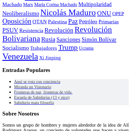
Multipolaridad
Machado
Marx
María Corina Machado
Nicolás Maduro
ONU
Neoliberalismo
OPEP
Oposición
Paz
Petróleo
OTAN
Palestina
Primarias
Revolución
PSUV
Revolución
Resistencia
Bolivariana
Rusia
Sanciones
Simón Bolívar
Trump
Socialismo
Trabajadores
Ucrania
Venezuela
Xi Jinping
Entradas Populares
Aquí se vota con conciencia
Miranda un Visionario
Fronteras de paz, fronteras de vida.
Escuela de Sabidurías (13 y pico)
Sabiduría mata filosofía
Sobre Nosotros
Somos un grupo de hombres y mujeres alrededor de la idea de Alí
Rodriguez Araque, un concierto de voluntades que hacen y viven