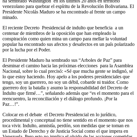
ha sembrado Washington en los últimos 20 años en territorio
venezolano para quebrar el espíritu de la Revolución Bolivariana. El
Presidente Nicolás Maduro se ha encontrado al frente un campo
minado.
El reciente Decreto Presidencial de indulto que beneficia a un
centenar de miembros de la oposición que han empleado la
conspiración como quien mina un campo para mellar la voluntad
popular ha encontrado sus afectos y desafectos en un país polarizado
por la lucha por el Poder.
El Presidente Maduro ha sembrado sus “Arboles de Paz” para
desminar el camino hacia las próximas elecciones para la Asamblea
Nacional, sobre lo cual precisó: «Sé que mucha gente se indignó, sé
lo que estoy haciendo. Hoy apelo a los poderes presidenciales que
tengo, soy un guerrero, no soy un débil, cobarde ni traidor. Como
guerrero doy la batalla y asumo la responsabilidad del Decreto de
Indulto que firmé…”, señalando además que “es el momento para el
reencuentro, la reconciliación y el diálogo profundo. ¡Por la
Paz…!”.
Colocar en el debate el Decreto Presidencial en lo jurídico,
procedimental y conceptual no tiene sentido en el momento que nos
toca vivir. Indulto, amnistía, perdón, son medidas que se toman en
un Estado de Derecho y de Justicia Social como el que impera en
Venezuela. Pero esto no implica el olvido de las acciones cometidas