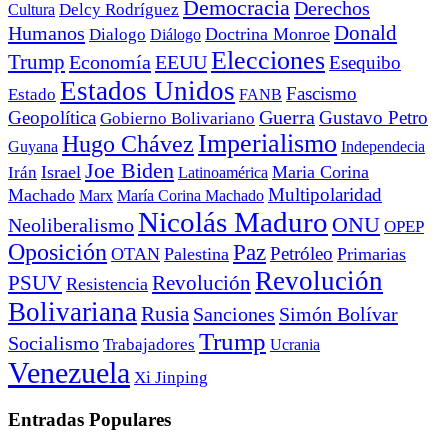
Democracia
Derechos
Cultura
Delcy Rodríguez
Donald
Humanos
Doctrina Monroe
Dialogo
Diálogo
Elecciones
Trump
Economía
EEUU
Esequibo
Estados Unidos
Fascismo
Estado
FANB
Geopolítica
Guerra
Gustavo Petro
Gobierno Bolivariano
Imperialismo
Hugo Chávez
Guyana
Independecia
Joe Biden
Irán
Israel
Maria Corina
Latinoamérica
Multipolaridad
Machado
Marx
María Corina Machado
Nicolás Maduro
ONU
Neoliberalismo
OPEP
Oposición
Paz
Petróleo
OTAN
Palestina
Primarias
Revolución
PSUV
Revolución
Resistencia
Bolivariana
Rusia
Sanciones
Simón Bolívar
Trump
Socialismo
Trabajadores
Ucrania
Venezuela
Xi Jinping
Entradas Populares