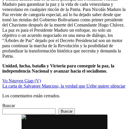
Maduro para garantizar la paz y la vida de cada venezolana y
venezolano en cualquier rincón de la Patria. Para Nicolás Maduro la
Paz reviste de categoría especial, así lo ha dejado saber desde que
tomó las riendas del Gobierno Bolivariano como primer presidente
del Chavismo después de la muerte del Comandante Hugo Chávez.
La paz es para el Presidente Maduro un enfoque, no solo un
objetivo o un acuerdo negociado en una mesa de diálogo, los
“Árboles de Paz” dejado por el Decreto Presidencial son un motor
para continuar la marcha de la Revolución y la posibilidad de
profundizar la transformación histórica que necesita y demanda la
Patria.
Unidad, lucha, batalla y Victoria para conseguir la paz, la
independencia Nacional y avanzar hacia el socialismo.
Navegación
Vo Nguyen Giap (V)
La carta de Salvatore Mancuso, la verdad que Uribe quiere silenciar
de
entradas
Los comentarios están cerrados.
Buscar
Buscar