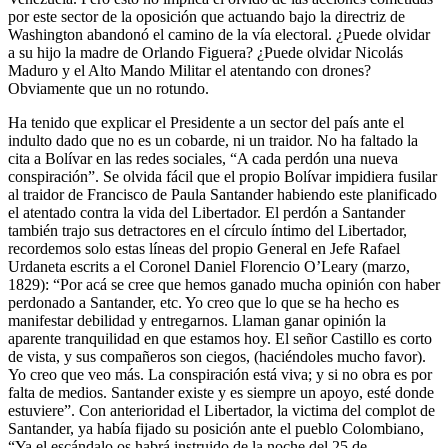
por este sector de la oposición que actuando bajo la directriz de
Washington abandonó el camino de la vía electoral. ¿Puede olvidar
a su hijo la madre de Orlando Figuera? ¿Puede olvidar Nicolás
Maduro y el Alto Mando Militar el atentando con drones?
Obviamente que un no rotundo.
Ha tenido que explicar el Presidente a un sector del país ante el
indulto dado que no es un cobarde, ni un traidor. No ha faltado la
cita a Bolívar en las redes sociales, “A cada perdón una nueva
conspiración”. Se olvida fácil que el propio Bolívar impidiera fusilar
al traidor de Francisco de Paula Santander habiendo este planificado
el atentado contra la vida del Libertador. El perdón a Santander
también trajo sus detractores en el círculo íntimo del Libertador,
recordemos solo estas líneas del propio General en Jefe Rafael
Urdaneta escrits a el Coronel Daniel Florencio O’Leary (marzo,
1829): “Por acá se cree que hemos ganado mucha opinión con haber
perdonado a Santander, etc. Yo creo que lo que se ha hecho es
manifestar debilidad y entregarnos. Llaman ganar opinión la
aparente tranquilidad en que estamos hoy. El señor Castillo es corto
de vista, y sus compañeros son ciegos, (haciéndoles mucho favor).
Yo creo que veo más. La conspiración está viva; y si no obra es por
falta de medios. Santander existe y es siempre un apoyo, esté donde
estuviere”. Con anterioridad el Libertador, la victima del complot de
Santander, ya había fijado su posición ante el pueblo Colombiano,
“Ya el escándalo os habrá instruido de la noche del 25 de