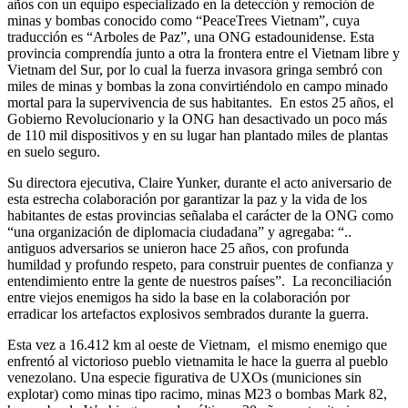
años con un equipo especializado en la detección y remoción de
minas y bombas conocido como “PeaceTrees Vietnam”, cuya
traducción es “Arboles de Paz”, una ONG estadounidense. Esta
provincia comprendía junto a otra la frontera entre el Vietnam libre y
Vietnam del Sur, por lo cual la fuerza invasora gringa sembró con
miles de minas y bombas la zona convirtiéndolo en campo minado
mortal para la supervivencia de sus habitantes. En estos 25 años, el
Gobierno Revolucionario y la ONG han desactivado un poco más
de 110 mil dispositivos y en su lugar han plantado miles de plantas
en suelo seguro.
Su directora ejecutiva, Claire Yunker, durante el acto aniversario de
esta estrecha colaboración por garantizar la paz y la vida de los
habitantes de estas provincias señalaba el carácter de la ONG como
“una organización de diplomacia ciudadana” y agregaba: “..
antiguos adversarios se unieron hace 25 años, con profunda
humildad y profundo respeto, para construir puentes de confianza y
entendimiento entre la gente de nuestros países”. La reconciliación
entre viejos enemigos ha sido la base en la colaboración por
erradicar los artefactos explosivos sembrados durante la guerra.
Esta vez a 16.412 km al oeste de Vietnam, el mismo enemigo que
enfrentó al victorioso pueblo vietnamita le hace la guerra al pueblo
venezolano. Una especie figurativa de UXOs (municiones sin
explotar) como minas tipo racimo, minas M23 o bombas Mark 82,