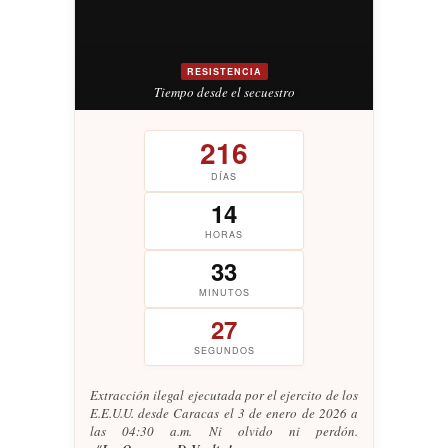
RESISTENCIA
Tiempo desde el secuestro
216
DÍAS
14
HORAS
33
MINUTOS
28
SEGUNDOS
Extracción ilegal ejecutada por el ejercito de los
E.E.U.U. desde Caracas el 3 de enero de 2026 a
las 04:30 a.m. Ni olvido ni perdón.