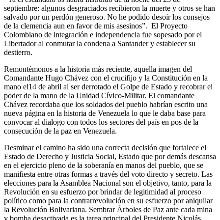
septiembre: algunos desgraciados recibieron la muerte y otros se han
salvado por un perdón generoso. No he podido desoír los consejos
de la clemencia aun en favor de mis asesinos”. El Proyecto
Colombiano de integración e independencia fue sopesado por el
Libertador al conmutar la condena a Santander y establecer su
destierro.
Remontémonos a la historia más reciente, aquella imagen del
Comandante Hugo Chávez con el crucifijo y la Constitución en la
mano el14 de abril al ser derrotado el Golpe de Estado y recobrar el
poder de la mano de la Unidad Cívico-Militar. El comandante
Chávez recordaba que los soldados del pueblo habrían escrito una
nueva página en la historia de Venezuela lo que le daba base para
convocar al dialogo con todos los sectores del país en pos de la
consecución de la paz en Venezuela.
Desminar el camino ha sido una correcta decisión que fortalece el
Estado de Derecho y Justicia Social, Estado que por demás descansa
en el ejercicio pleno de la soberanía en manos del pueblo, que se
manifiesta entre otras formas a través del voto directo y secreto. Las
elecciones para la Asamblea Nacional son el objetivo, tanto, para la
Revolución en su esfuerzo por brindar de legitimidad al proceso
político como para la contrarrevolución en su esfuerzo por aniquilar
la Revolución Bolivariana. Sembrar Árboles de Paz ante cada mina
y bomba desactivada es la tarea principal del Presidente Nicolás