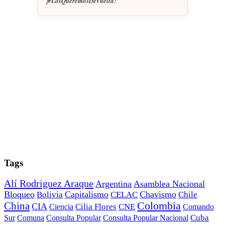
¡#LosQueremosDeVuelta!
Tags
Alí Rodriguez Araque
Argentina
Asamblea Nacional
Bloqueo
Capitalismo
Chavismo
Bolivia
CELAC
Chile
China
Colombia
CIA
Ciencia
Cilia Flores
CNE
Comando
Cuba
Sur
Comuna
Consulta Popular
Consulta Popular Nacional