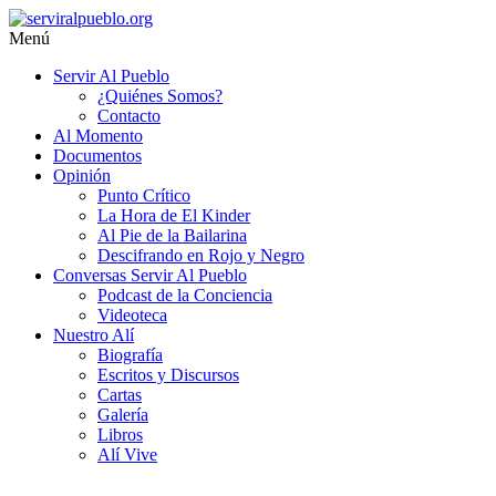
Saltar
al
Menú
contenido
serviralpueblo.org
Servir Al Pueblo
¿Quiénes Somos?
#SomosServirAlPueblo
Contacto
Al Momento
Documentos
Opinión
Punto Crítico
La Hora de El Kinder
Al Pie de la Bailarina
Descifrando en Rojo y Negro
Conversas Servir Al Pueblo
Podcast de la Conciencia
Videoteca
Nuestro Alí
Biografía
Escritos y Discursos
Cartas
Galería
Libros
Alí Vive