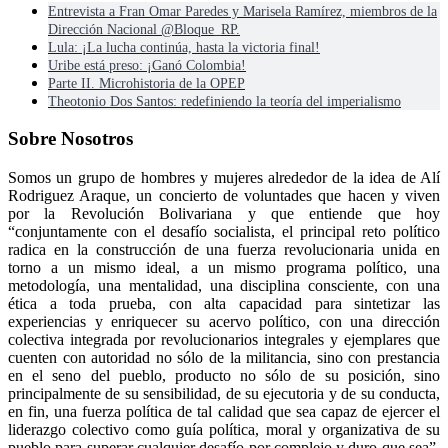
Entrevista a Fran Omar Paredes y Marisela Ramírez, miembros de la
Dirección Nacional @Bloque_RP.
Lula: ¡La lucha continúa, hasta la victoria final!
Uribe está preso: ¡Ganó Colombia!
Parte II. Microhistoria de la OPEP
Theotonio Dos Santos: redefiniendo la teoría del imperialismo
Sobre Nosotros
Somos un grupo de hombres y mujeres alrededor de la idea de Alí
Rodriguez Araque, un concierto de voluntades que hacen y viven
por la Revolución Bolivariana y que entiende que hoy
“conjuntamente con el desafío socialista, el principal reto político
radica en la construcción de una fuerza revolucionaria unida en
torno a un mismo ideal, a un mismo programa político, una
metodología, una mentalidad, una disciplina consciente, con una
ética a toda prueba, con alta capacidad para sintetizar las
experiencias y enriquecer su acervo político, con una dirección
colectiva integrada por revolucionarios integrales y ejemplares que
cuenten con autoridad no sólo de la militancia, sino con prestancia
en el seno del pueblo, producto no sólo de su posición, sino
principalmente de su sensibilidad, de su ejecutoria y de su conducta,
en fin, una fuerza política de tal calidad que sea capaz de ejercer el
liderazgo colectivo como guía política, moral y organizativa de su
pueblo para superar cualquier desafío por complejo y duro que sea”.