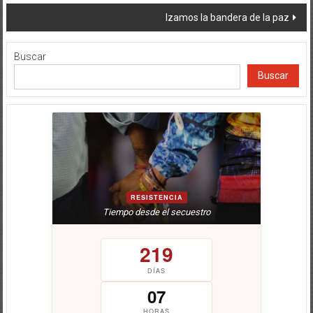
de
Izamos la bandera de la paz
entradas
Buscar
Buscar
RESISTENCIA
Tiempo desde el secuestro
219
DÍAS
07
HORAS