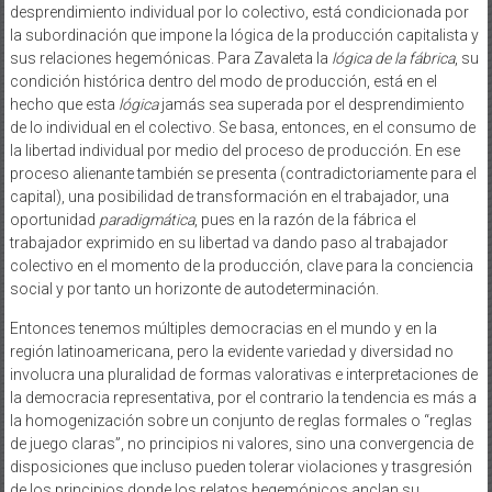
desprendimiento individual por lo colectivo, está condicionada por
la subordinación que impone la lógica de la producción capitalista y
sus relaciones hegemónicas. Para Zavaleta la
lógica de la fábrica
, su
condición histórica dentro del modo de producción, está en el
hecho que esta
lógica
jamás sea superada por el desprendimiento
de lo individual en el colectivo. Se basa, entonces, en el consumo de
la libertad individual por medio del proceso de producción. En ese
proceso alienante también se presenta (contradictoriamente para el
capital), una posibilidad de transformación en el trabajador, una
oportunidad
paradigmática
, pues en la razón de la fábrica el
trabajador exprimido en su libertad va dando paso al trabajador
colectivo en el momento de la producción, clave para la conciencia
social y por tanto un horizonte de autodeterminación.
Entonces tenemos múltiples democracias en el mundo y en la
región latinoamericana, pero la evidente variedad y diversidad no
involucra una pluralidad de formas valorativas e interpretaciones de
la democracia representativa, por el contrario la tendencia es más a
la homogenización sobre un conjunto de reglas formales o “reglas
de juego claras”, no principios ni valores, sino una convergencia de
disposiciones que incluso pueden tolerar violaciones y trasgresión
de los principios donde los relatos hegemónicos anclan su