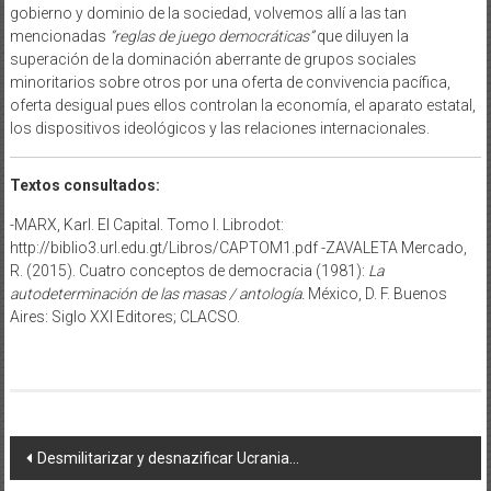
gobierno y dominio de la sociedad, volvemos allí a las tan
mencionadas
“reglas de juego democráticas”
que diluyen la
superación de la dominación aberrante de grupos sociales
minoritarios sobre otros por una oferta de convivencia pacífica,
oferta desigual pues ellos controlan la economía, el aparato estatal,
los dispositivos ideológicos y las relaciones internacionales.
Textos consultados:
-MARX, Karl. El Capital. Tomo I. Librodot:
http://biblio3.url.edu.gt/Libros/CAPTOM1.pdf -ZAVALETA Mercado,
R. (2015). Cuatro conceptos de democracia (1981):
La
autodeterminación de las masas / antología.
México, D. F. Buenos
Aires: Siglo XXI Editores; CLACSO.
Navegación
Desmilitarizar y desnazificar Ucrania…