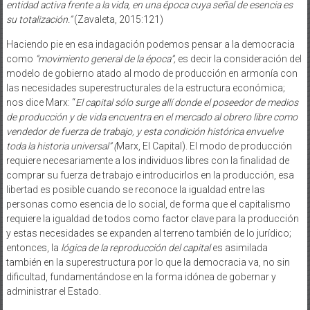
entidad activa frente a la vida, en una época cuya señal de esencia es
su totalización.”
(Zavaleta, 2015:121)
Haciendo pie en esa indagación podemos pensar a la democracia
como
“movimiento general de la época”,
es decir la consideración del
modelo de gobierno atado al modo de producción en armonía con
las necesidades superestructurales de la estructura económica;
nos dice Marx: “
El capital sólo surge allí donde el poseedor de medios
de producción y de vida encuentra en el mercado al obrero libre como
vendedor de fuerza de trabajo, y esta condición histórica envuelve
toda la historia universal” (
Marx, El Capital). El modo de producción
requiere necesariamente a los individuos libres con la finalidad de
comprar su fuerza de trabajo e introducirlos en la producción, esa
libertad es posible cuando se reconoce la igualdad entre las
personas como esencia de lo social, de forma que el capitalismo
requiere la igualdad de todos como factor clave para la producción
y estas necesidades se expanden al terreno también de lo jurídico;
entonces, la
lógica de la reproducción del capital
es asimilada
también en la superestructura por lo que la democracia va, no sin
dificultad, fundamentándose en la forma idónea de gobernar y
administrar el Estado.