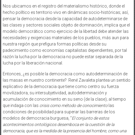
Nos ubicamos en el registro del materialismo histórico, donde el
hecho político es territorio vivo en dinámicas socio-históricas; así,
pensar la democracia desde la capacidad de autodeterminarse de
las clases y sectores sociales objeto de dominación, implica que el
modelo democrático como ejercicio de la libertad debe atender las
necesidades y exigencias materiales de los pueblos, más aun para
nuestra región que prefigura formas políticas desde su
padecimiento como economías capitalistas dependientes, por tal
razón la lucha por la democracia no puede estar separada de la
lucha por la liberación nacional.
Entonces, ¿es posible la democracia como autodeterminación de
las masas en nuestro continente? René Zavaleta
plantea un sentido
explicativo de la democracia que tiene como centro su fuerza
movilizadora, su intersubjetividad, autodeterminación y
acumulación de conocimiento en su seno (de la clase); al tiempo
que indaga con las
crisis como método de conocimiento
las
condiciones de posibilidad para superar las barreras de los
modelos de democracia burguesa, “
El conjunto de estos
acontecimientos ontológicos desemboca en la cuestión de la
democracia, que es la medida de la presencia del hombre, como una