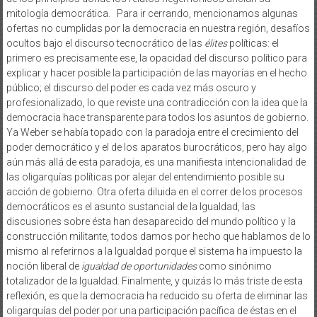
mitología democrática. Para ir cerrando, mencionamos algunas
ofertas no cumplidas por la democracia en nuestra región, desafíos
ocultos bajo el discurso tecnocrático de las
élites
políticas: el
primero es precisamente ese, la opacidad del discurso político para
explicar y hacer posible la participación de las mayorías en el hecho
público; el discurso del poder es cada vez más oscuro y
profesionalizado, lo que reviste una contradicción con la idea que la
democracia hace transparente para todos los asuntos de gobierno.
Ya Weber se había topado con la paradoja entre el crecimiento del
poder democrático y el de los aparatos burocráticos, pero hay algo
aún más allá de esta paradoja, es una manifiesta intencionalidad de
las oligarquías políticas por alejar del entendimiento posible su
acción de gobierno. Otra oferta diluida en el correr de los procesos
democráticos es el asunto sustancial de la Igualdad, las
discusiones sobre ésta han desaparecido del mundo político y la
construcción militante, todos damos por hecho que hablamos de lo
mismo al referirnos a la Igualdad porque el sistema ha impuesto la
noción liberal de
igualdad de oportunidades
como sinónimo
totalizador de la Igualdad. Finalmente, y quizás lo más triste de esta
reflexión, es que la democracia ha reducido su oferta de eliminar las
oligarquías del poder por una participación pacífica de éstas en el