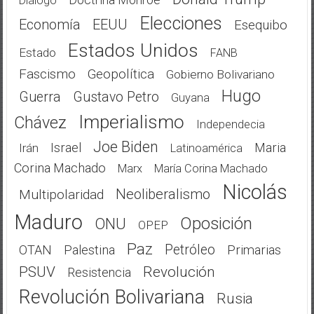
Diálogo
Elecciones
Economía
EEUU
Esequibo
Estados Unidos
Estado
FANB
Fascismo
Geopolítica
Gobierno Bolivariano
Hugo
Guerra
Gustavo Petro
Guyana
Imperialismo
Chávez
Independecia
Joe Biden
Israel
Maria
Irán
Latinoamérica
Corina Machado
Marx
María Corina Machado
Nicolás
Neoliberalismo
Multipolaridad
Maduro
Oposición
ONU
OPEP
Paz
Petróleo
OTAN
Palestina
Primarias
PSUV
Revolución
Resistencia
Revolución Bolivariana
Rusia