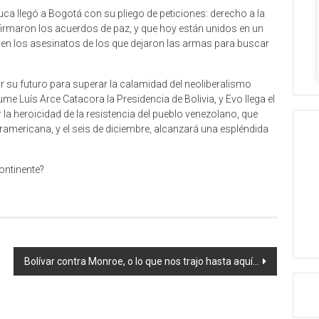
a llegó a Bogotá con su pliego de peticiones: derecho a la
que firmaron los acuerdos de paz, y que hoy están unidos en un
cesen los asesinatos de los que dejaron las armas para buscar
 su futuro para superar la calamidad del neoliberalismo
ume Luís Arce Catacora la Presidencia de Bolivia, y Evo llega el
r la heroicidad de la resistencia del pueblo venezolano, que
uramericana, y el seis de diciembre, alcanzará una espléndida
ontinente?
Bolívar contra Monroe, o lo que nos trajo hasta aquí…