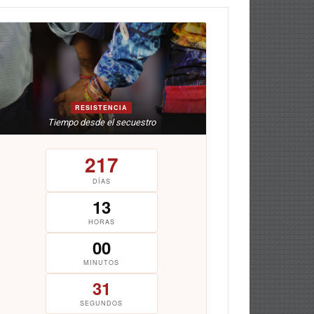
RESISTENCIA
Tiempo desde el secuestro
217
DÍAS
13
HORAS
00
MINUTOS
31
SEGUNDOS