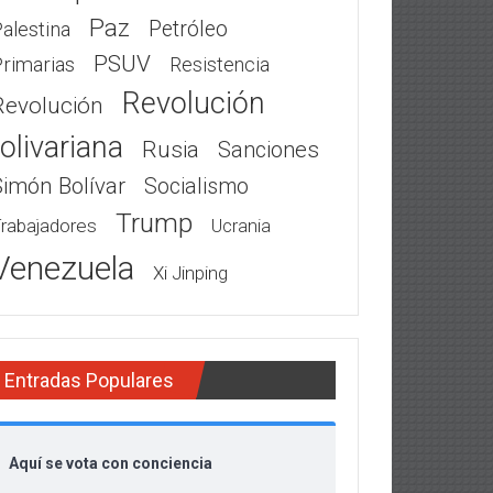
Paz
Petróleo
alestina
PSUV
rimarias
Resistencia
Revolución
Revolución
olivariana
Rusia
Sanciones
Simón Bolívar
Socialismo
Trump
rabajadores
Ucrania
Venezuela
Xi Jinping
Entradas Populares
Aquí se vota con conciencia