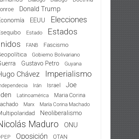
Donald Trump
onroe
Elecciones
Economía
EEUU
Estados
Esequibo
Estado
nidos
Fascismo
FANB
eopolítica
Gobierno Bolivariano
Guerra
Gustavo Petro
Guyana
Imperialismo
Hugo Chávez
Joe
Israel
Irán
ndependecia
iden
Maria Corina
Latinoamérica
achado
Marx
María Corina Machado
Neoliberalismo
ultipolaridad
Nicolás Maduro
ONU
Oposición
OTAN
OPEP