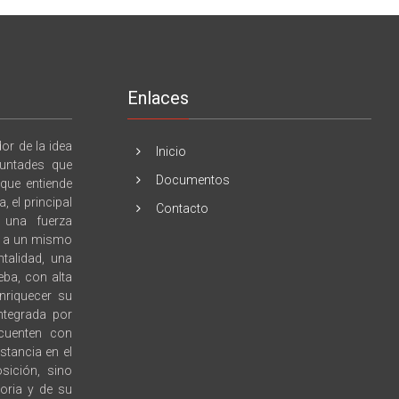
Enlaces
r de la idea
Inicio
luntades que
Documentos
 que entiende
 el principal
Contacto
e una fuerza
l, a un mismo
talidad, una
eba, con alta
enriquecer su
integrada por
 cuenten con
stancia en el
sición, sino
toria y de su