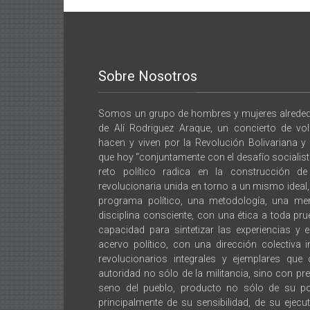
Sobre Nosotros
Somos un grupo de hombres y mujeres alrededo
de Alí Rodriguez Araque, un concierto de vo
hacen y viven por la Revolución Bolivariana y
que hoy “conjuntamente con el desafío socialista,
reto político radica en la construcción d
revolucionaria unida en torno a un mismo idea
programa político, una metodología, una men
disciplina consciente, con una ética a toda pru
capacidad para sintetizar las experiencias y 
acervo político, con una dirección colectiva 
revolucionarios integrales y ejemplares que
autoridad no sólo de la militancia, sino con pre
seno del pueblo, producto no sólo de su po
principalmente de su sensibilidad, de su ejecu