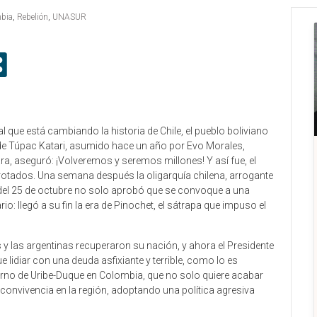
bia
,
Rebelión
,
UNASUR
 que está cambiando la historia de Chile, el pueblo boliviano
de Túpac Katari, asumido hace un año por Evo Morales,
a, aseguró: ¡Volveremos y seremos millones! Y así fue, el
rotados. Una semana después la oligarquía chilena, arrogante
to del 25 de octubre no solo aprobó que se convoque a una
io: llegó a su fin la era de Pinochet, el sátrapa que impuso el
 y las argentinas recuperaron su nación, y ahora el Presidente
 lidiar con una deuda asfixiante y terrible, como lo es
ierno de Uribe-Duque en Colombia, que no solo quiere acabar
convivencia en la región, adoptando una política agresiva