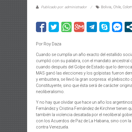
Publicado por: administrador
Bolivia
,
Chile
,
Colom
Por Roy Daza
Cuando se cumplía un año exacto del estallido social
cumplió con su palabra, con el mandato ancestral 
cuando después del Golpe de Estado que lo derrocar
MAS ganó las elecciones y los golpistas fueron der
y embustera, se llevó la gran sorpresa: el plebisci
Constituyente, sino que ésta será de carácter originar
neoliberalismo.
Y no hay que olvidar que hace un año los argentinos
Fernández y Cristina Fernández de Kirchner tienen que
también la violencia desatada por el neoliberal gob
con los Acuerdos de Paz de La Habana, sino con la 
contra Venezuela.