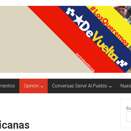
mentos
Opinión
Conversas Servir Al Pueblo
Nuest
Bu
icanas