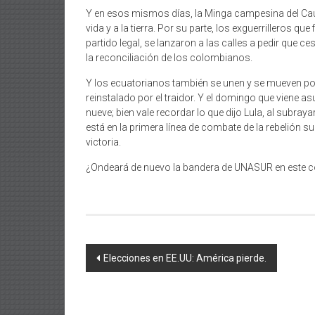
Y en esos mismos días, la Minga campesina del Cauc
vida y a la tierra. Por su parte, los exguerrilleros 
partido legal, se lanzaron a las calles a pedir que 
la reconciliación de los colombianos.
Y los ecuatorianos también se unen y se mueven por
reinstalado por el traidor. Y el domingo que viene as
nueve; bien vale recordar lo que dijo Lula, al subraya
está en la primera línea de combate de la rebelión s
victoria.
¿Ondeará de nuevo la bandera de UNASUR en este c
Navegación
Elecciones en EE.UU: América pierde.
de
entradas