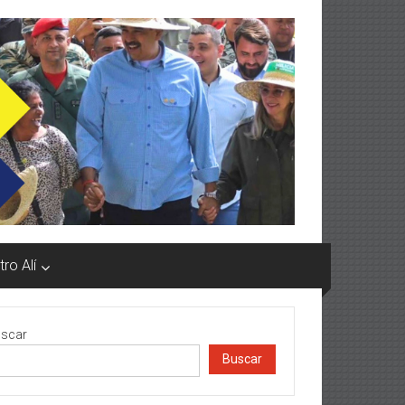
ro Alí
scar
Buscar