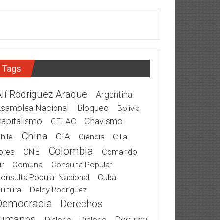
Tags
Alí Rodriguez Araque
Argentina
samblea Nacional
Bloqueo
Bolivia
apitalismo
Chavismo
CELAC
China
CIA
hile
Cilia
Ciencia
Colombia
ores
CNE
Comando
r
Comuna
Consulta Popular
Cuba
onsulta Popular Nacional
Delcy Rodríguez
ultura
Democracia
Derechos
umanos
Doctrina
Dialogo
Diálogo