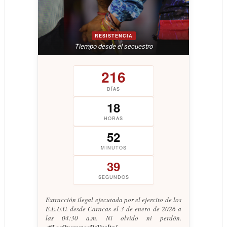
RESISTENCIA
Tiempo desde el secuestro
216
DÍAS
18
HORAS
52
MINUTOS
39
SEGUNDOS
Extracción ilegal ejecutada por el ejercito de los
E.E.U.U. desde Caracas el 3 de enero de 2026 a
las 04:30 a.m. Ni olvido ni perdón.
¡#LosQueremosDeVuelta!