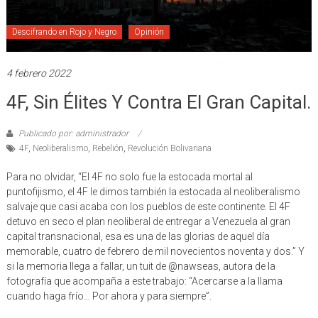
Descifrando en Rojo y Negro
Opinión
4 febrero 2022
4F, Sin Élites Y Contra El Gran Capital.
Publicado por: administrador
4F
,
Neoliberalismo
,
Rebelión
,
Revolución Bolivariana
Para no olvidar, “El 4F no solo fue la estocada mortal al
puntofijismo, el 4F le dimos también la estocada al neoliberalismo
salvaje que casi acaba con los pueblos de este continente. El 4F
detuvo en seco el plan neoliberal de entregar a Venezuela al gran
capital transnacional, esa es una de las glorias de aquel día
memorable, cuatro de febrero de mil novecientos noventa y dos.” Y
si la memoria llega a fallar, un tuit de @nawseas, autora de la
fotografía que acompaña a este trabajo: “Acercarse a la llama
cuando haga frío… Por ahora y para siempre”.