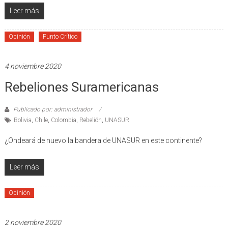
Leer más
Opinión
Punto Crítico
4 noviembre 2020
Rebeliones Suramericanas
Publicado por: administrador
Bolivia
,
Chile
,
Colombia
,
Rebelión
,
UNASUR
¿Ondeará de nuevo la bandera de UNASUR en este continente?
Leer más
Opinión
2 noviembre 2020