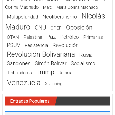
Corina Machado
Marx
María Corina Machado
Nicolás
Neoliberalismo
Multipolaridad
Maduro
Oposición
ONU
OPEP
Paz
Petróleo
OTAN
Palestina
Primarias
PSUV
Revolución
Resistencia
Revolución Bolivariana
Rusia
Sanciones
Simón Bolívar
Socialismo
Trump
Trabajadores
Ucrania
Venezuela
Xi Jinping
Entradas Populares