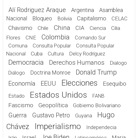
Alí Rodriguez Araque
Argentina
Asamblea
Nacional
Bloqueo
Capitalismo
Bolivia
CELAC
China
Chavismo
CIA
Chile
Cilia
Ciencia
Colombia
Flores
CNE
Comando Sur
Comuna
Consulta Popular
Consulta Popular
Cuba
Delcy Rodríguez
Nacional
Cultura
Democracia
Derechos Humanos
Dialogo
Donald Trump
Doctrina Monroe
Diálogo
Elecciones
Economía
EEUU
Esequibo
Estados Unidos
Estado
FANB
Fascismo
Geopolítica
Gobierno Bolivariano
Hugo
Guerra
Gustavo Petro
Guyana
Imperialismo
Chávez
Independecia
Joe Biden
Israel
Maria
Irán
Latinoamérica