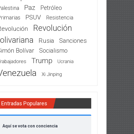
Paz
Petróleo
alestina
PSUV
rimarias
Resistencia
Revolución
Revolución
olivariana
Rusia
Sanciones
Simón Bolívar
Socialismo
Trump
rabajadores
Ucrania
Venezuela
Xi Jinping
Entradas Populares
Aquí se vota con conciencia