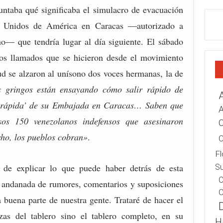
ntaba qué significaba el simulacro de evacuación
s Unidos de América en Caracas —autorizado a
no— que tendría lugar al día siguiente. El sábado
ntos llamados que se hicieron desde el movimiento
tud se alzaron al unísono dos voces hermanas, la de
 gringos están ensayando cómo salir rápido de
 rápida’ de su Embajada en Caracas… Saben que
A
os 150 venezolanos indefensos que asesinaron
C
ho, los pueblos cobran»
.
C
Fl
 de explicar lo que puede haber detrás de esta
Su
C
la andanada de rumores, comentarios y suposiciones
C
buena parte de nuestra gente. Trataré de hacer el
zas del tablero sino el tablero completo, en su
H