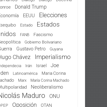
Donald Trump
onroe
Elecciones
Economía
EEUU
Estados
Esequibo
Estado
nidos
Fascismo
FANB
eopolítica
Gobierno Bolivariano
Guerra
Gustavo Petro
Guyana
Imperialismo
Hugo Chávez
Joe
Israel
Irán
ndependecia
iden
Maria Corina
Latinoamérica
achado
Marx
María Corina Machado
Neoliberalismo
ultipolaridad
Nicolás Maduro
ONU
Oposición
OTAN
OPEP