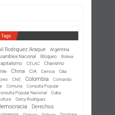
Tags
Alí Rodriguez Araque
Argentina
samblea Nacional
Bloqueo
Bolivia
apitalismo
Chavismo
CELAC
China
CIA
hile
Cilia
Ciencia
Colombia
ores
CNE
Comando
r
Comuna
Consulta Popular
Cuba
onsulta Popular Nacional
Delcy Rodríguez
ultura
Democracia
Derechos
umanos
Doctrina
Dialogo
Diálogo