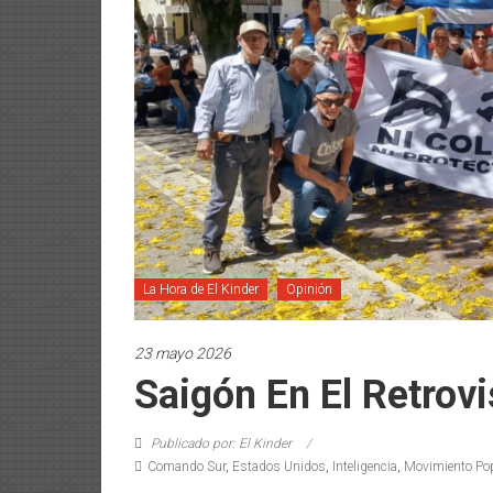
La Hora de El Kinder
Opinión
23 mayo 2026
Saigón En El Retrovi
Publicado por: El Kinder
Comando Sur
,
Estados Unidos
,
Inteligencia
,
Movimiento Pop