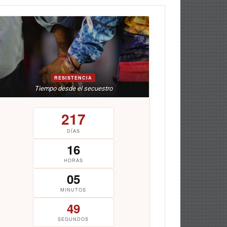
RESISTENCIA
Tiempo desde el secuestro
217
DÍAS
16
HORAS
05
MINUTOS
50
SEGUNDOS