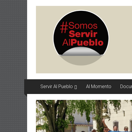
Saltar
serviralpueblo.org
al
contenido
#SomosServirAlPueblo
Servir Al Pueblo
Al Momento
Docu