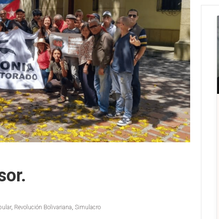
sor.
ular
,
Revolución Bolivariana
,
Simulacro