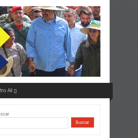
ro Alí
scar
Buscar