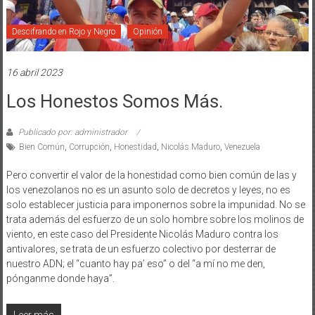
Descifrando en Rojo y Negro
Opinión
16 abril 2023
Los Honestos Somos Más.
Publicado por: administrador
Bien Común
,
Corrupción
,
Honestidad
,
Nicolás Maduro
,
Venezuela
Pero convertir el valor de la honestidad como bien común de las y
los venezolanos no es un asunto solo de decretos y leyes, no es
solo establecer justicia para imponernos sobre la impunidad. No se
trata además del esfuerzo de un solo hombre sobre los molinos de
viento, en este caso del Presidente Nicolás Maduro contra los
antivalores, se trata de un esfuerzo colectivo por desterrar de
nuestro ADN; el “cuanto hay pa’ eso” o del “a mí no me den,
pónganme donde haya”.
Leer más