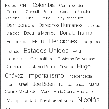
Colombia
Flores
CNE
Comando Sur
Comuna
Consulta Popular
Consulta Popular
Cuba
Delcy Rodríguez
Nacional
Cultura
Democracia
Derechos Humanos
Dialogo
Donald Trump
Doctrina Monroe
Diálogo
Elecciones
Economía
EEUU
Esequibo
Estados Unidos
Estado
FANB
Fascismo
Geopolítica
Gobierno Bolivariano
Hugo
Guerra
Gustavo Petro
Guyana
Imperialismo
Chávez
Independecia
Joe Biden
Israel
Maria
Irán
Latinoamérica
Corina Machado
Marx
María Corina Machado
Nicolás
Neoliberalismo
Multipolaridad