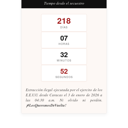
Tiempo desde el secuestro
218
DÍAS
07
HORAS
32
MINUTOS
53
SEGUNDOS
Extracción ilegal ejecutada por el ejercito de los
E.E.U.U. desde Caracas el 3 de enero de 2026 a
las 04:30 a.m. Ni olvido ni perdón.
¡#LosQueremosDeVuelta!