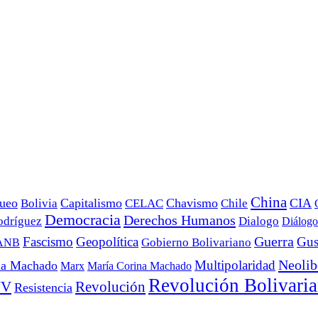
China
ueo
Capitalismo
Chavismo
CIA
Bolivia
CELAC
Chile
Democracia
Derechos Humanos
odríguez
Dialogo
Diálogo
Fascismo
Geopolítica
Guerra
Gus
Gobierno Bolivariano
ANB
Neolib
Multipolaridad
na Machado
Marx
María Corina Machado
Revolución Bolivari
UV
Revolución
Resistencia