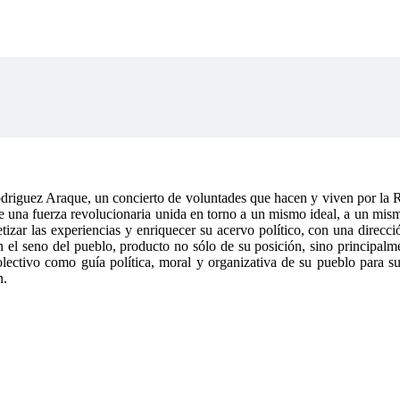
driguez Araque, un concierto de voluntades que hacen y viven por la 
ón de una fuerza revolucionaria unida en torno a un mismo ideal, a un m
etizar las experiencias y enriquecer su acervo político, con una direcci
n el seno del pueblo, producto no sólo de su posición, sino principalme
o colectivo como guía política, moral y organizativa de su pueblo para
n.