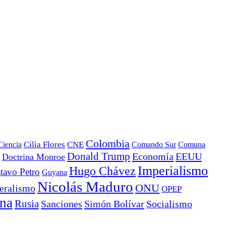
Colombia
Ciencia
Cilia Flores
CNE
Comando Sur
Comuna
Donald Trump
Economía
EEUU
Doctrina Monroe
Imperialismo
Hugo Chávez
tavo Petro
Guyana
Nicolás Maduro
ONU
eralismo
OPEP
ana
Rusia
Sanciones
Simón Bolívar
Socialismo