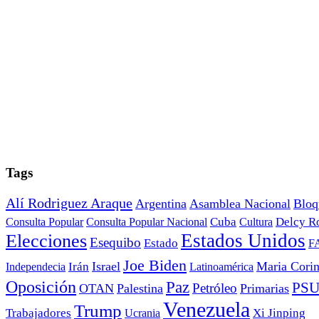
Tags
Alí Rodriguez Araque
Argentina
Asamblea Nacional
Bloq
Cuba
Consulta Popular
Consulta Popular Nacional
Cultura
Delcy R
Estados Unidos
Elecciones
Esequibo
Estado
F
Joe Biden
Irán
Israel
Maria Cori
Independecia
Latinoamérica
Oposición
Paz
PS
Petróleo
OTAN
Palestina
Primarias
Venezuela
Trump
Trabajadores
Ucrania
Xi Jinping