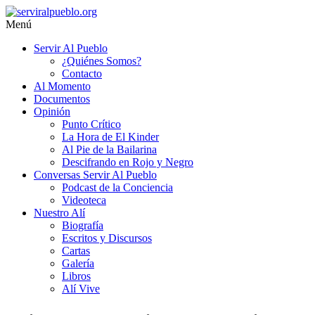
Saltar
al
Menú
contenido
serviralpueblo.org
Servir Al Pueblo
¿Quiénes Somos?
#SomosServirAlPueblo
Contacto
Al Momento
Documentos
Opinión
Punto Crítico
La Hora de El Kinder
Al Pie de la Bailarina
Descifrando en Rojo y Negro
Conversas Servir Al Pueblo
Podcast de la Conciencia
Videoteca
Nuestro Alí
Biografía
Escritos y Discursos
Cartas
Galería
Libros
Alí Vive