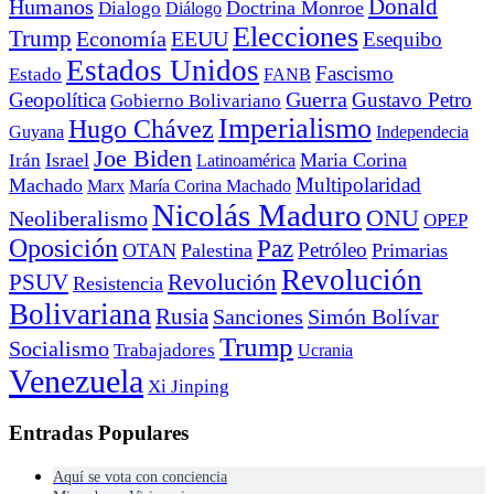
Donald
Humanos
Doctrina Monroe
Dialogo
Diálogo
Elecciones
Trump
Economía
EEUU
Esequibo
Estados Unidos
Fascismo
Estado
FANB
Geopolítica
Guerra
Gustavo Petro
Gobierno Bolivariano
Imperialismo
Hugo Chávez
Guyana
Independecia
Joe Biden
Irán
Israel
Maria Corina
Latinoamérica
Multipolaridad
Machado
Marx
María Corina Machado
Nicolás Maduro
ONU
Neoliberalismo
OPEP
Oposición
Paz
Petróleo
OTAN
Palestina
Primarias
Revolución
PSUV
Revolución
Resistencia
Bolivariana
Rusia
Sanciones
Simón Bolívar
Trump
Socialismo
Trabajadores
Ucrania
Venezuela
Xi Jinping
Entradas Populares
Aquí se vota con conciencia