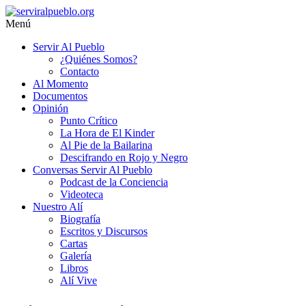
Saltar
al
Menú
contenido
serviralpueblo.org
Servir Al Pueblo
¿Quiénes Somos?
#SomosServirAlPueblo
Contacto
Al Momento
Documentos
Opinión
Punto Crítico
La Hora de El Kinder
Al Pie de la Bailarina
Descifrando en Rojo y Negro
Conversas Servir Al Pueblo
Podcast de la Conciencia
Videoteca
Nuestro Alí
Biografía
Escritos y Discursos
Cartas
Galería
Libros
Alí Vive