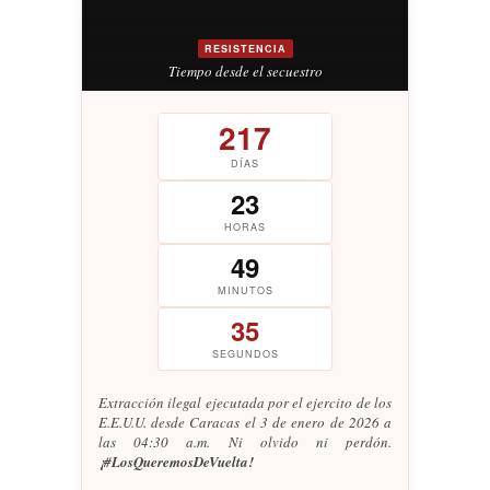
RESISTENCIA
Tiempo desde el secuestro
217
DÍAS
23
HORAS
49
MINUTOS
36
SEGUNDOS
Extracción ilegal ejecutada por el ejercito de los
E.E.U.U. desde Caracas el 3 de enero de 2026 a
las 04:30 a.m. Ni olvido ni perdón.
¡#LosQueremosDeVuelta!