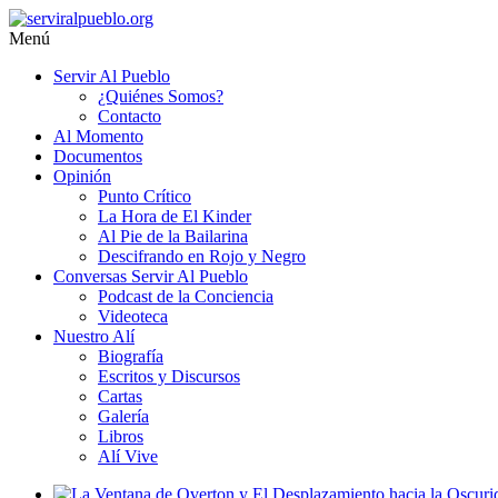
Saltar
al
Menú
contenido
serviralpueblo.org
Servir Al Pueblo
¿Quiénes Somos?
Contacto
#SomosServirAlPueblo
Al Momento
Documentos
Opinión
Punto Crítico
La Hora de El Kinder
Al Pie de la Bailarina
Descifrando en Rojo y Negro
Conversas Servir Al Pueblo
Podcast de la Conciencia
Videoteca
Nuestro Alí
Biografía
Escritos y Discursos
Cartas
Galería
Libros
Alí Vive