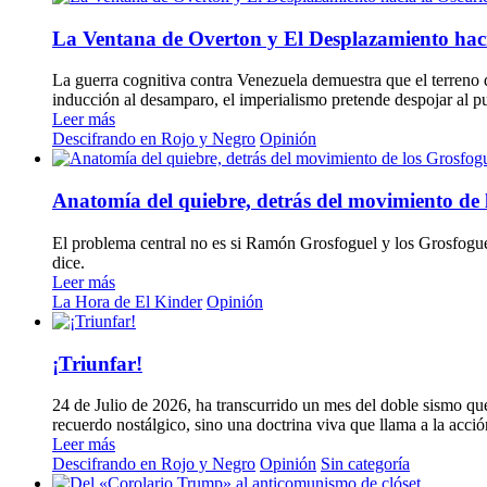
La Ventana de Overton y El Desplazamiento haci
La guerra cognitiva contra Venezuela demuestra que el terreno d
inducción al desamparo, el imperialismo pretende despojar al pu
Leer más
Descifrando en Rojo y Negro
Opinión
Anatomía del quiebre, detrás del movimiento de 
El problema central no es si Ramón Grosfoguel y los Grosfogue
dice.
Leer más
La Hora de El Kinder
Opinión
¡Triunfar!
24 de Julio de 2026, ha transcurrido un mes del doble sismo que
recuerdo nostálgico, sino una doctrina viva que llama a la acció
Leer más
Descifrando en Rojo y Negro
Opinión
Sin categoría