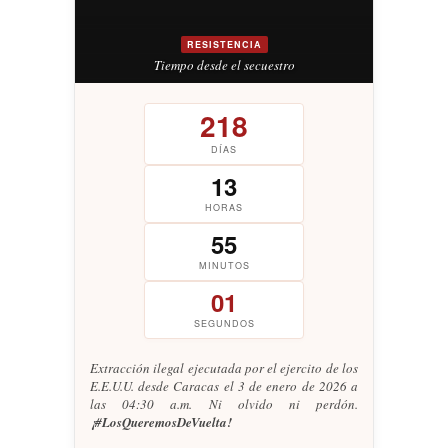
RESISTENCIA
Tiempo desde el secuestro
218
DÍAS
13
HORAS
55
MINUTOS
03
SEGUNDOS
Extracción ilegal ejecutada por el ejercito de los
E.E.U.U. desde Caracas el 3 de enero de 2026 a
las 04:30 a.m. Ni olvido ni perdón.
¡#LosQueremosDeVuelta!