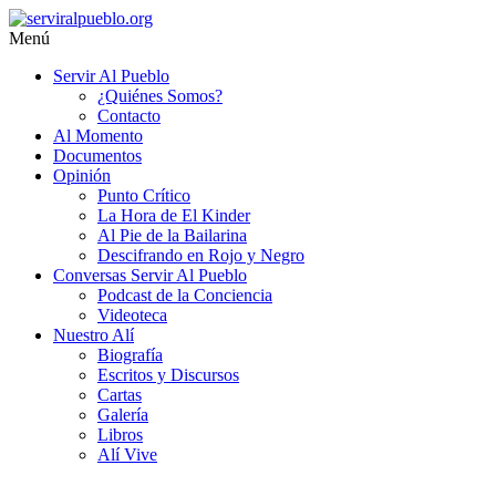
Saltar
al
Menú
contenido
serviralpueblo.org
Servir Al Pueblo
¿Quiénes Somos?
#SomosServirAlPueblo
Contacto
Al Momento
Documentos
Opinión
Punto Crítico
La Hora de El Kinder
Al Pie de la Bailarina
Descifrando en Rojo y Negro
Conversas Servir Al Pueblo
Podcast de la Conciencia
Videoteca
Nuestro Alí
Biografía
Escritos y Discursos
Cartas
Galería
Libros
Alí Vive