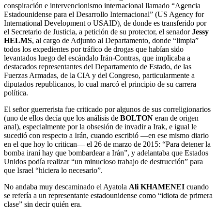
conspiración e intervencionismo internacional llamado “Agencia
Estadounidense para el Desarrollo Internacional” (US Agency for
International Development o USAID), de donde es transferido por
el Secretario de Justicia, a petición de su protector, el senador
Jessy
HELMS
, al cargo de Adjunto al Departamento, donde “limpia”
todos los expedientes por tráfico de drogas que habían sido
levantados luego del escándalo Irán-Contras, que implicaba a
destacados representantes del Departamento de Estado, de las
Fuerzas Armadas, de la CIA y del Congreso, particularmente a
diputados republicanos, lo cual marcó el principio de su carrera
política.
El señor guerrerista fue criticado por algunos de sus correligionarios
(uno de ellos decía que los análisis de
BOLTON
eran de origen
anal), especialmente por la obsesión de invadir a Irak, e igual le
sucedió con respecto a Irán, cuando escribió ―en ese mismo diario
en el que hoy lo critican― el 26 de marzo de 2015: “Para detener la
bomba iraní hay que bombardear a Irán”, y adelantaba que Estados
Unidos podía realizar “un minucioso trabajo de destrucción” para
que Israel “hiciera lo necesario”.
No andaba muy descaminado el Ayatola
Ali KHAMENEI
cuando
se refería a un representante estadounidense como “idiota de primera
clase” sin decir quién era.