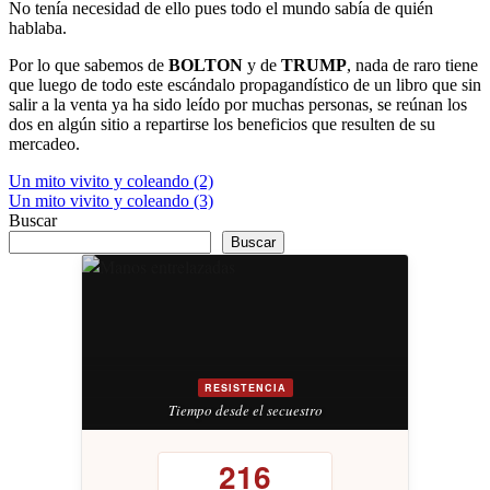
No tenía necesidad de ello pues todo el mundo sabía de quién
hablaba.
Por lo que sabemos de
BOLTON
y de
TRUMP
, nada de raro tiene
que luego de todo este escándalo propagandístico de un libro que sin
salir a la venta ya ha sido leído por muchas personas, se reúnan los
dos en algún sitio a repartirse los beneficios que resulten de su
mercadeo.
Navegación
Un mito vivito y coleando (2)
Un mito vivito y coleando (3)
de
Buscar
entradas
Buscar
RESISTENCIA
Tiempo desde el secuestro
216