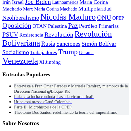
Joe Biden
Irán
Israel
Maria Corina
Latinoamérica
Multipolaridad
Machado
Marx
María Corina Machado
Nicolás Maduro
ONU
Neoliberalismo
OPEP
Oposición
Paz
Petróleo
OTAN
Palestina
Primarias
Revolución
PSUV
Revolución
Resistencia
Bolivariana
Rusia
Sanciones
Simón Bolívar
Trump
Socialismo
Trabajadores
Ucrania
Venezuela
Xi Jinping
Entradas Populares
Entrevista a Fran Omar Paredes y Marisela Ramírez, miembros de la
Dirección Nacional @Bloque_RP.
Lula: ¡La lucha continúa, hasta la victoria final!
Uribe está preso: ¡Ganó Colombia!
Parte II. Microhistoria de la OPEP
Theotonio Dos Santos: redefiniendo la teoría del imperialismo
Sobre Nosotros