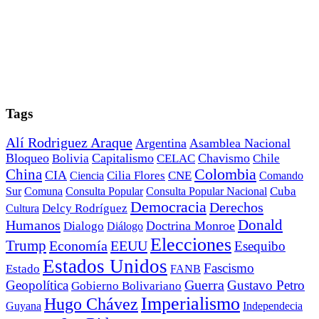
Tags
Alí Rodriguez Araque
Argentina
Asamblea Nacional
Bloqueo
Capitalismo
Chavismo
Bolivia
CELAC
Chile
China
Colombia
CIA
Ciencia
Cilia Flores
CNE
Comando
Cuba
Sur
Comuna
Consulta Popular
Consulta Popular Nacional
Democracia
Derechos
Cultura
Delcy Rodríguez
Donald
Humanos
Doctrina Monroe
Dialogo
Diálogo
Elecciones
Trump
Economía
EEUU
Esequibo
Estados Unidos
Fascismo
Estado
FANB
Geopolítica
Guerra
Gustavo Petro
Gobierno Bolivariano
Imperialismo
Hugo Chávez
Guyana
Independecia