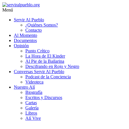
Saltar
al
Menú
contenido
serviralpueblo.org
Servir Al Pueblo
¿Quiénes Somos?
#SomosServirAlPueblo
Contacto
Al Momento
Documentos
Opinión
Punto Crítico
La Hora de El Kinder
Al Pie de la Bailarina
Descifrando en Rojo y Negro
Conversas Servir Al Pueblo
Podcast de la Conciencia
Videoteca
Nuestro Alí
Biografía
Escritos y Discursos
Cartas
Galería
Libros
Alí Vive