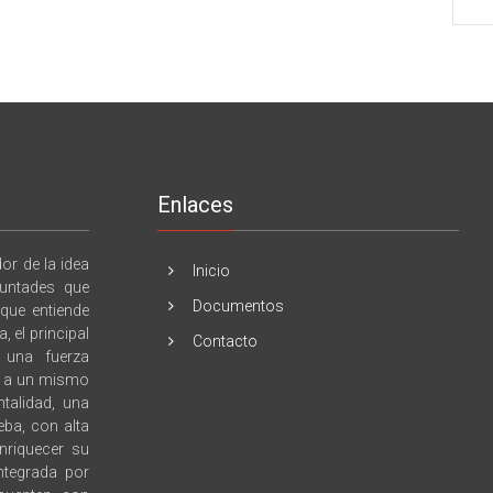
Enlaces
r de la idea
Inicio
luntades que
Documentos
 que entiende
 el principal
Contacto
e una fuerza
l, a un mismo
talidad, una
eba, con alta
enriquecer su
integrada por