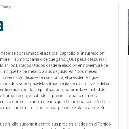
,
Trump
n haberse consumado el asaltoal Capitolio o “insurrección”
l nombre, “Trump todavía dice que ganó. ¿Qué pasa después?“,
do en los Estados Unidos desde la elección en noviembre del
 Trump que ha permeado a sus seguidores: “Dos meses
un veredicto decisivo en su contra, el presidente sigue
nfundados sobre papeletas fraudulentas en Detroit y Filadelfia.
ales lideradas por los republicanos ignoraran la voluntad de
a Trump. Luego, el sábado, el presidente pasó una hora
menazó con enjuiciarlo a menos que el funcionario de Georgia
más que el margen por el cual perdió el Estado ante el Sr.
so si ello suponía ir contra sus propios aliados en el Partido