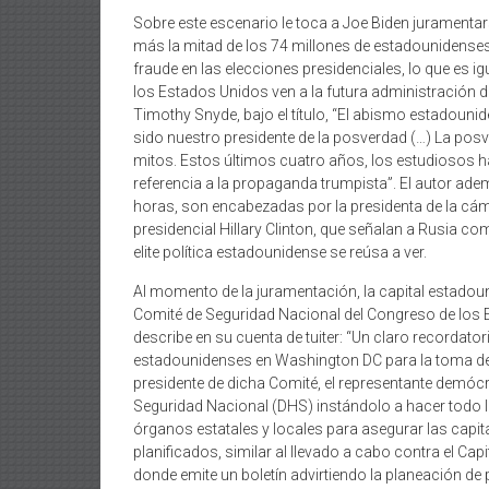
Sobre este escenario le toca a Joe Biden juramenta
más la mitad de los 74 millones de estadounidens
fraude en las elecciones presidenciales, lo que es ig
los Estados Unidos ven a la futura administración d
Timothy Snyde, bajo el título, “El abismo estadouni
sido nuestro presidente de la posverdad (…) La posv
mitos. Estos últimos cuatro años, los estudiosos han
referencia a la propaganda trumpista”. El autor adem
horas, son encabezadas por la presidenta de la cám
presidencial Hillary Clinton, que señalan a Rusia co
elite política estadounidense se reúsa a ver.
Al momento de la juramentación, la capital estadouni
Comité de Seguridad Nacional del Congreso de los 
describe en su cuenta de tuiter: “Un claro recordator
estadounidenses en Washington DC para la toma de p
presidente de dicha Comité, el representante demó
Seguridad Nacional (DHS) instándolo a hacer todo l
órganos estatales y locales para asegurar las capita
planificados, similar al llevado a cabo contra el Cap
donde emite un boletín advirtiendo la planeación de