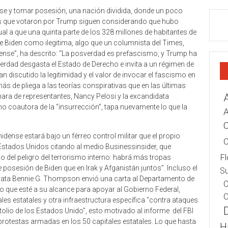
rse y tomar posesión, una nación dividida, donde un poco
es que votaron por Trump siguen considerando que hubo
ual a que una quinta parte de los 328 millones de habitantes de
e Biden como ilegitima, algo que un columnista del Times,
dense”, ha descrito: “La posverdad es prefascismo, y Trump ha
erdad desgasta el Estado de Derecho e invita a un régimen de
 discutido la legitimidad y el valor de invocar el fascismo en
ás de pliega a las teorías conspirativas que en las últimas
ara de representantes, Nancy Pelosi y la excandidata
mo coautora de la “insurrección”, tapa nuevamente lo que la
A
C
dense estará bajo un férreo control militar que el propio
C
Estados Unidos citando al medio Businessinsider, que
Fl
io del peligro del terrorismo interno: habrá más tropas
osesión de Biden que en Irak y Afganistán juntos”. Incluso el
Su
crata Bennie G. Thompson envió una carta al Departamento de
C
o que esté a su alcance para apoyar al Gobierno Federal,
C
les estatales y otra infraestructura específica “contra ataques
itolio de los Estados Unido”, esto motivado al informe del FBI
 protestas armadas en los 50 capitales estatales. Lo que hasta
H