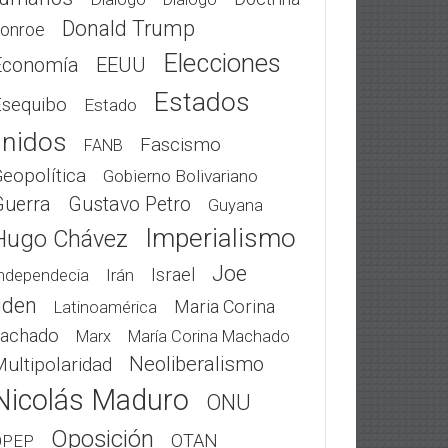
Donald Trump
onroe
Elecciones
Economía
EEUU
Estados
Esequibo
Estado
nidos
Fascismo
FANB
eopolítica
Gobierno Bolivariano
Guerra
Gustavo Petro
Guyana
Imperialismo
Hugo Chávez
Joe
Israel
Irán
ndependecia
iden
Maria Corina
Latinoamérica
achado
Marx
María Corina Machado
Neoliberalismo
ultipolaridad
Nicolás Maduro
ONU
Oposición
OTAN
OPEP