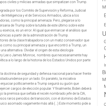
rupos civiles y milicias armadas que simpatizan con Trump.
M
tegrada por los Comités de Supervisión y Reforma, Judicial
e Inteligencia y el de Servicios Armados, ubica a los
doras, como la principal amenaza. Pero, plegarse a lo
rsaria de Trump sobre la tutela de este último sobre este
esencia, es un error. Al igual que enmarcar el análisis que
U
ónicas a partir de la administración de Trump.
ores de la clase trabajadora con un matiz conservador que
G
tas como su principal amenaza y que encontró a Trump, un
na alternativa. Olvidar el origen de esta ideología
enry Lee o James Monroe, nombres que necesariamente hay
olítica a lo largo de la historia de los Estados Unidos por parte
I
B
 la doctrina de seguridad y defensa nacional para hacer frente
stadounidense por un lado. En paralelo, la iniciativa
M
enjuiciar políticamente a Trump seguirá su guión que
M
jercer cargos de elección popular. Y finalmente, Biden deberá
o la premisa que señala el recién nombrado jefe de la CIA,
sos raros periodos de transición, con el dominio de Estados
árquico asomado vagamente más allá (…) Este momento pide a