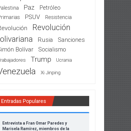
Paz
Petróleo
alestina
PSUV
rimarias
Resistencia
Revolución
Revolución
olivariana
Rusia
Sanciones
Simón Bolívar
Socialismo
Trump
rabajadores
Ucrania
Venezuela
Xi Jinping
Entradas Populares
Entrevista a Fran Omar Paredes y
Marisela Ramírez, miembros de la