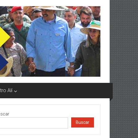
ro Alí
scar
Buscar