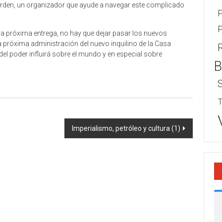
e orden, un organizador que ayude a navegar este complicado
P
P
a próxima entrega, no hay que dejar pasar los nuevos
 próxima administración del nuevo inquilino de la Casa
del poder influirá sobre el mundo y en especial sobre
B
T
Imperialismo, petróleo y cultura (1)