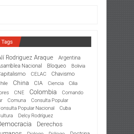
Tags
Alí Rodriguez Araque
Argentina
samblea Nacional
Bloqueo
Bolivia
apitalismo
Chavismo
CELAC
China
CIA
hile
Cilia
Ciencia
Colombia
ores
CNE
Comando
r
Comuna
Consulta Popular
Cuba
onsulta Popular Nacional
Delcy Rodríguez
ultura
Democracia
Derechos
umanos
Doctrina
Dialogo
Diálogo