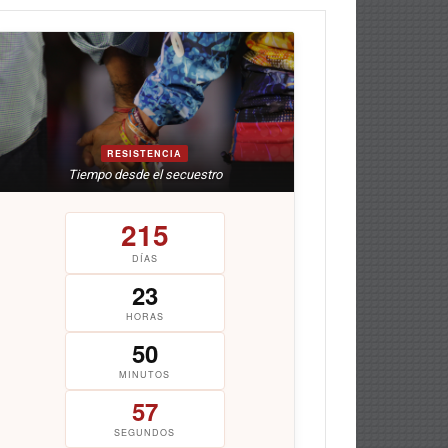
RESISTENCIA
Tiempo desde el secuestro
215
DÍAS
23
HORAS
50
MINUTOS
58
SEGUNDOS