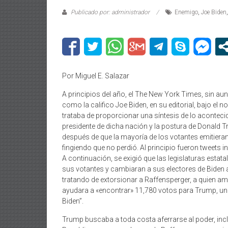
Publicado por: administrador
Enemigo
,
Joe Biden
Por Miguel E. Salazar
A principios del año, el The New York Times, sin au
como la califico Joe Biden, en su editorial, bajo e
trataba de proporcionar una síntesis de lo aconteci
presidente de dicha nación y la postura de Donald
después de que la mayoría de los votantes emitieran 
fingiendo que no perdió. Al principio fueron tweets i
A continuación, se exigió que las legislaturas estat
sus votantes y cambiaran a sus electores de Biden 
tratando de extorsionar a Raffensperger, a quien a
ayudara a «encontrar» 11,780 votos para Trump, uno 
Biden”.
Trump buscaba a toda costa aferrarse al poder, inclu