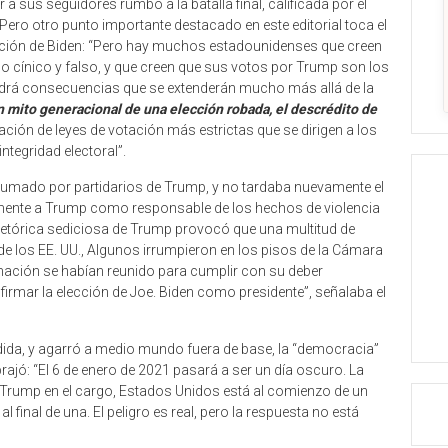
 sus seguidores rumbo a la batalla final, calificada por el
 Pero otro punto importante destacado en este editorial toca el
ración de Biden: “Pero hay muchos estadounidenses que creen
go cínico y falso, y que creen que sus votos por Trump son los
ndrá consecuencias que se extenderán mucho más allá de la
n mito generacional de una elección robada, el descrédito de
bación de leyes de votación más estrictas que se dirigen a los
ntegridad electoral”.
onsumado por partidarios de Trump, y no tardaba nuevamente el
tamente a Trump como responsable de los hechos de violencia
 retórica sediciosa de Trump provocó que una multitud de
o de los EE. UU., Algunos irrumpieron en los pisos de la Cámara
 nación se habían reunido para cumplir con su deber
firmar la elección de Joe. Biden como presidente”, señalaba el
idida, y agarró a medio mundo fuera de base, la “democracia”
brajó: “El 6 de enero de 2021 pasará a ser un día oscuro. La
e Trump en el cargo, Estados Unidos está al comienzo de un
final de una. El peligro es real, pero la respuesta no está