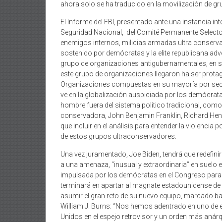
ahora solo se ha traducido en la movilización de g
El Informe del FBI, presentado ante una instancia in
Seguridad Nacional, del Comité Permanente Selecto d
enemigos internos, milicias armadas ultra conserva
sostenido por demócratas y la elite republicana adve
grupo de organizaciones antigubernamentales, en su 
este grupo de organizaciones llegaron ha ser protag
Organizaciones compuestas en su mayoría por sect
ve en la globalización auspiciada por los demócra
hombre fuera del sistema político tradicional, como u
conservadora, John Benjamin Franklin, Richard H
que incluir en el análisis para entender la violencia p
de estos grupos ultraconservadores.
Una vez juramentado, Joe Biden, tendrá que redefinir
a una amenaza, “inusual y extraordinaria” en suelo e
impulsada por los demócratas en el Congreso para 
terminará en apartar al magnate estadounidense de e
asumir el gran reto de su nuevo equipo, marcado baj
William J. Burns: “Nos hemos adentrado en uno de e
Unidos en el espejo retrovisor y un orden más an