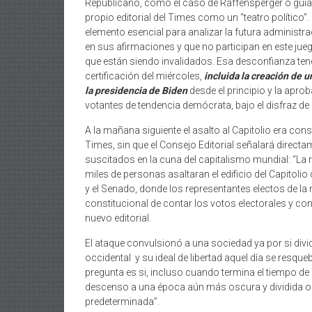
Republicano, como el caso de Raffensperger o guiar a
propio editorial del Times como un “teatro político”.
elemento esencial para analizar la futura administ
en sus afirmaciones y que no participan en este jue
que están siendo invalidados. Esa desconfianza te
certificación del miércoles,
incluida la creación de u
la presidencia de Biden
desde el principio y la apro
votantes de tendencia demócrata, bajo el disfraz de i
A la mañana siguiente el asalto al Capitolio era c
Times, sin que el Consejo Editorial señalará direc
suscitados en la cuna del capitalismo mundial: “La
miles de personas asaltaran el edificio del Capitoli
y el Senado, donde los representantes electos de la
constitucional de contar los votos electorales y con
nuevo editorial.
El ataque convulsionó a una sociedad ya por si div
occidental y su ideal de libertad aquel día se resque
pregunta es si, incluso cuando termina el tiempo d
descenso a una época aún más oscura y dividida o al 
predeterminada”.