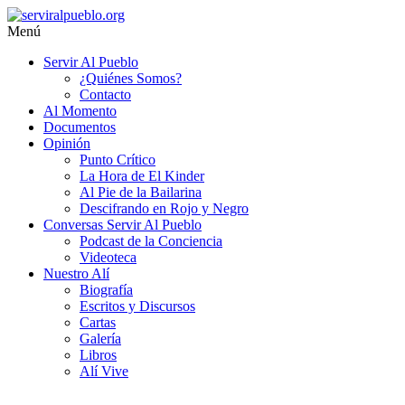
Saltar
al
Menú
contenido
serviralpueblo.org
Servir Al Pueblo
¿Quiénes Somos?
#SomosServirAlPueblo
Contacto
Al Momento
Documentos
Opinión
Punto Crítico
La Hora de El Kinder
Al Pie de la Bailarina
Descifrando en Rojo y Negro
Conversas Servir Al Pueblo
Podcast de la Conciencia
Videoteca
Nuestro Alí
Biografía
Escritos y Discursos
Cartas
Galería
Libros
Alí Vive