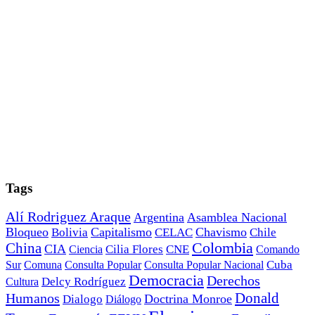
Tags
Alí Rodriguez Araque
Argentina
Asamblea Nacional
Bloqueo
Capitalismo
Chavismo
Bolivia
CELAC
Chile
China
Colombia
CIA
Ciencia
Cilia Flores
CNE
Comando
Cuba
Sur
Comuna
Consulta Popular
Consulta Popular Nacional
Democracia
Derechos
Cultura
Delcy Rodríguez
Donald
Humanos
Doctrina Monroe
Dialogo
Diálogo