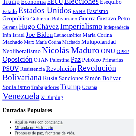
Elecciones
Trump
Economía
EEUU
Esequibo
Estados Unidos
Fascismo
Estado
FANB
Geopolítica
Guerra
Gustavo Petro
Gobierno Bolivariano
Imperialismo
Hugo Chávez
Guyana
Independecia
Joe Biden
Irán
Israel
Maria Corina
Latinoamérica
Multipolaridad
Machado
Marx
María Corina Machado
Nicolás Maduro
ONU
Neoliberalismo
OPEP
Oposición
Paz
Petróleo
OTAN
Palestina
Primarias
Revolución
PSUV
Revolución
Resistencia
Bolivariana
Rusia
Sanciones
Simón Bolívar
Trump
Socialismo
Trabajadores
Ucrania
Venezuela
Xi Jinping
Entradas Populares
Aquí se vota con conciencia
Miranda un Visionario
Fronteras de paz, fronteras de vida.