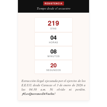
RESISTENCIA
Tiempo desde el secuestro
219
DÍAS
04
HORAS
08
MINUTOS
21
SEGUNDOS
Extracción ilegal ejecutada por el ejercito de los
E.E.U.U. desde Caracas el 3 de enero de 2026 a
las 04:30 a.m. Ni olvido ni perdón.
¡#LosQueremosDeVuelta!