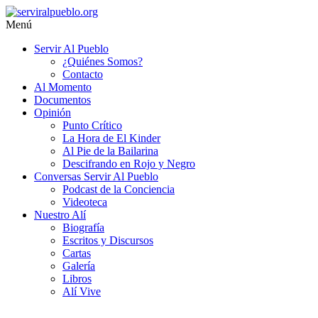
Saltar
al
Menú
contenido
serviralpueblo.org
Servir Al Pueblo
¿Quiénes Somos?
#SomosServirAlPueblo
Contacto
Al Momento
Documentos
Opinión
Punto Crítico
La Hora de El Kinder
Al Pie de la Bailarina
Descifrando en Rojo y Negro
Conversas Servir Al Pueblo
Podcast de la Conciencia
Videoteca
Nuestro Alí
Biografía
Escritos y Discursos
Cartas
Galería
Libros
Alí Vive