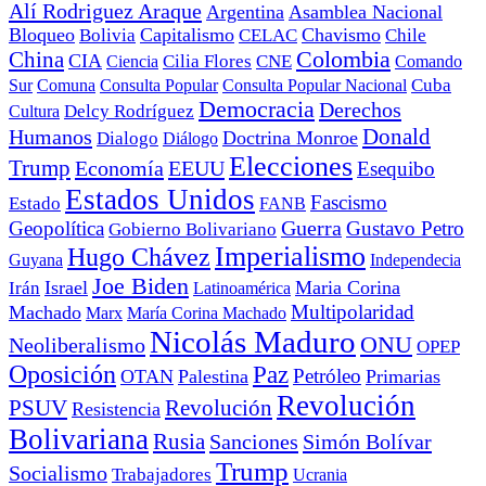
Alí Rodriguez Araque
Argentina
Asamblea Nacional
Bloqueo
Capitalismo
Chavismo
Bolivia
CELAC
Chile
China
Colombia
CIA
Ciencia
Cilia Flores
CNE
Comando
Cuba
Sur
Comuna
Consulta Popular
Consulta Popular Nacional
Democracia
Derechos
Cultura
Delcy Rodríguez
Donald
Humanos
Doctrina Monroe
Dialogo
Diálogo
Elecciones
Trump
Economía
EEUU
Esequibo
Estados Unidos
Fascismo
Estado
FANB
Geopolítica
Guerra
Gustavo Petro
Gobierno Bolivariano
Imperialismo
Hugo Chávez
Guyana
Independecia
Joe Biden
Irán
Israel
Maria Corina
Latinoamérica
Multipolaridad
Machado
Marx
María Corina Machado
Nicolás Maduro
ONU
Neoliberalismo
OPEP
Oposición
Paz
Petróleo
OTAN
Palestina
Primarias
Revolución
PSUV
Revolución
Resistencia
Bolivariana
Rusia
Sanciones
Simón Bolívar
Trump
Socialismo
Trabajadores
Ucrania