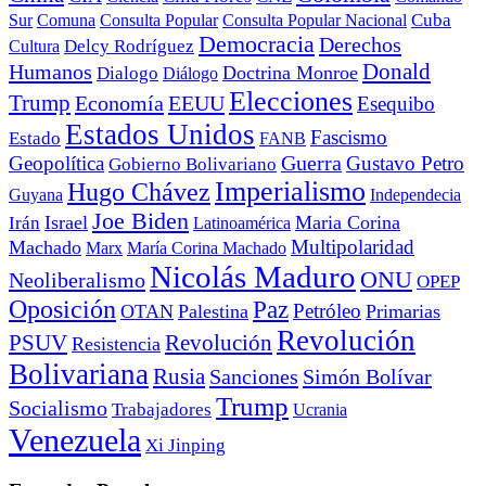
Cuba
Sur
Comuna
Consulta Popular
Consulta Popular Nacional
Democracia
Derechos
Cultura
Delcy Rodríguez
Donald
Humanos
Doctrina Monroe
Dialogo
Diálogo
Elecciones
Trump
Economía
EEUU
Esequibo
Estados Unidos
Fascismo
Estado
FANB
Geopolítica
Guerra
Gustavo Petro
Gobierno Bolivariano
Imperialismo
Hugo Chávez
Guyana
Independecia
Joe Biden
Irán
Israel
Maria Corina
Latinoamérica
Multipolaridad
Machado
Marx
María Corina Machado
Nicolás Maduro
ONU
Neoliberalismo
OPEP
Oposición
Paz
Petróleo
OTAN
Palestina
Primarias
Revolución
PSUV
Revolución
Resistencia
Bolivariana
Rusia
Sanciones
Simón Bolívar
Trump
Socialismo
Trabajadores
Ucrania
Venezuela
Xi Jinping