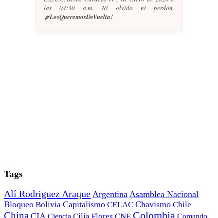
las 04:30 a.m. Ni olvido ni perdón.
¡#LosQueremosDeVuelta!
Tags
Alí Rodriguez Araque
Argentina
Asamblea Nacional
Bloqueo
Capitalismo
Chavismo
Bolivia
CELAC
Chile
China
Colombia
CIA
Ciencia
Cilia Flores
CNE
Comando