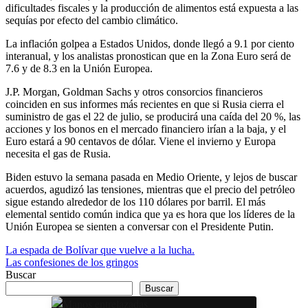
dificultades fiscales y la producción de alimentos está expuesta a las
sequías por efecto del cambio climático.
La inflación golpea a Estados Unidos, donde llegó a 9.1 por ciento
interanual, y los analistas pronostican que en la Zona Euro será de
7.6 y de 8.3 en la Unión Europea.
J.P. Morgan, Goldman Sachs y otros consorcios financieros
coinciden en sus informes más recientes en que si Rusia cierra el
suministro de gas el 22 de julio, se producirá una caída del 20 %, las
acciones y los bonos en el mercado financiero irían a la baja, y el
Euro estará a 90 centavos de dólar. Viene el invierno y Europa
necesita el gas de Rusia.
Biden estuvo la semana pasada en Medio Oriente, y lejos de buscar
acuerdos, agudizó las tensiones, mientras que el precio del petróleo
sigue estando alrededor de los 110 dólares por barril. El más
elemental sentido común indica que ya es hora que los líderes de la
Unión Europea se sienten a conversar con el Presidente Putin.
Navegación
La espada de Bolívar que vuelve a la lucha.
Las confesiones de los gringos
de
Buscar
entradas
Buscar