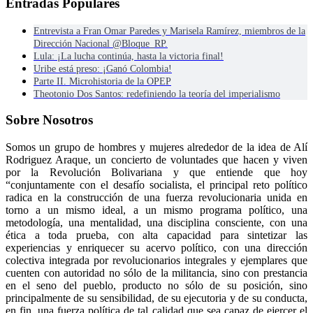
Entradas Populares
Entrevista a Fran Omar Paredes y Marisela Ramírez, miembros de la
Dirección Nacional @Bloque_RP.
Lula: ¡La lucha continúa, hasta la victoria final!
Uribe está preso: ¡Ganó Colombia!
Parte II. Microhistoria de la OPEP
Theotonio Dos Santos: redefiniendo la teoría del imperialismo
Sobre Nosotros
Somos un grupo de hombres y mujeres alrededor de la idea de Alí
Rodriguez Araque, un concierto de voluntades que hacen y viven
por la Revolución Bolivariana y que entiende que hoy
“conjuntamente con el desafío socialista, el principal reto político
radica en la construcción de una fuerza revolucionaria unida en
torno a un mismo ideal, a un mismo programa político, una
metodología, una mentalidad, una disciplina consciente, con una
ética a toda prueba, con alta capacidad para sintetizar las
experiencias y enriquecer su acervo político, con una dirección
colectiva integrada por revolucionarios integrales y ejemplares que
cuenten con autoridad no sólo de la militancia, sino con prestancia
en el seno del pueblo, producto no sólo de su posición, sino
principalmente de su sensibilidad, de su ejecutoria y de su conducta,
en fin, una fuerza política de tal calidad que sea capaz de ejercer el