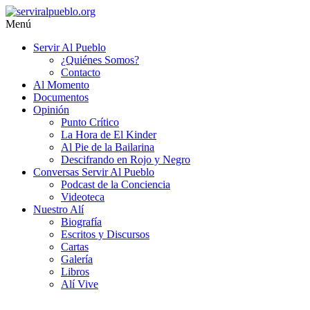
Saltar
al
Menú
contenido
serviralpueblo.org
Servir Al Pueblo
¿Quiénes Somos?
#SomosServirAlPueblo
Contacto
Al Momento
Documentos
Opinión
Punto Crítico
La Hora de El Kinder
Al Pie de la Bailarina
Descifrando en Rojo y Negro
Conversas Servir Al Pueblo
Podcast de la Conciencia
Videoteca
Nuestro Alí
Biografía
Escritos y Discursos
Cartas
Galería
Libros
Alí Vive