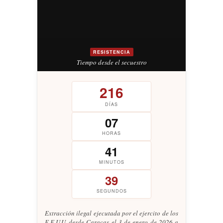
RESISTENCIA
Tiempo desde el secuestro
216
DÍAS
07
HORAS
41
MINUTOS
40
SEGUNDOS
Extracción ilegal ejecutada por el ejercito de los
E.E.U.U. desde Caracas el 3 de enero de 2026 a