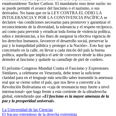
estadounidense Tucker Carlson. El mandatario ruso tiene razón: no
se puede permitir el avance del fascismo o el nazismo, o sus
derivados. No basta que en la LEY CONTRA EL ODIO LA
INTOLERANCIA Y POR LA CONVIVENCIA PACÍFICA se
declaren «las condiciones necesarias para promover y garantizar el
reconocimiento de la diversidad, la tolerancia y el respeto recíproco,
así como para prevenir y erradicar toda forma de violencia política,
odios e intolerancias, a los fines de asegurar la efectiva vigencia de
los derechos humanos, favorecer el desarrollo social, preservar la
paz y la tranquilidad pública y proteger a la Nación». Esto hay que
concretarlo en la calle, en llevar a cada rincón del país la buena
política, aquella que implica el arte de convencer desde la idea para
demoler al fascismo y quitarle su camuflaje de piel de cordero.
El próximo Congreso Mundial Contra el Fascismo y Expresiones
Similares, a celebrarse en Venezuela, debe tener la suficiente
claridad para en el lenguaje más sencillo saber transmitir la amenaza
real que se cierne sobre el país, que nos lleve a convertir a la
Revolución Bolivariana en «caja de resonancia muy fuerte a nivel
internacional» que haga frente a esta corriente de la ultraderecha
global, entendiendo que
«El fascismo es la mayor amenaza de la
paz y la prosperidad universal»
.
Navegación
La Universidad de las Ciencias
El fracaso estrepitoso de la derecha extremista
de