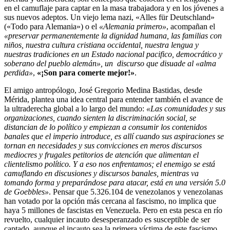
en el camuflaje para captar en la masa trabajadora y en los jóvenes a
sus nuevos adeptos. Un viejo lema nazi, «Alles für Deutschland»
(«Todo para Alemania») o el
«Alemania primero»
, acompañan el
«preservar permanentemente la dignidad humana, las familias con
niños, nuestra cultura cristiana occidental, nuestra lengua y
nuestras tradiciones en un Estado nacional pacifico, democrático y
soberano del pueblo alemán», un discurso que disuade al «alma
perdida»
,
«¡Son para comerte mejor!»
.
El amigo antropólogo, José Gregorio Medina Bastidas, desde
Mérida, plantea una idea central para entender también el avance de
la ultraderecha global a lo largo del mundo:
«Las comunidades y sus
organizaciones, cuando sienten la discriminación social, se
distancian de lo político y empiezan a consumir los contenidos
banales que el imperio introduce, es allí cuando sus aspiraciones se
tornan en necesidades y sus convicciones en meros discursos
mediocres y frugales petitorios de atención que alimentan el
clientelismo político. Y a eso nos enfrentamos; el enemigo se está
camuflando en discusiones y discursos banales, mientras va
tomando forma y preparándose para atacar, está en una versión 5.0
de Goebbles»
. Pensar que 5.326.104 de venezolanos y venezolanas
han votado por la opción más cercana al fascismo, no implica que
haya 5 millones de fascistas en Venezuela. Pero en esta pesca en río
revuelto, cualquier incauto desesperanzado es susceptible de ser
captado, aunque el incauto sea la primera víctima de este fascismo