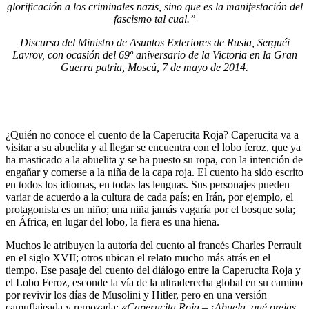
glorificación a los criminales nazis, sino que es la manifestación del
fascismo tal cual.”
Discurso del Ministro de Asuntos Exteriores de Rusia, Serguéi
Lavrov, con ocasión del 69º aniversario de la Victoria en la Gran
Guerra patria, Moscú, 7 de mayo de 2014.
¿Quién no conoce el cuento de la Caperucita Roja? Caperucita va a
visitar a su abuelita y al llegar se encuentra con el lobo feroz, que ya
ha masticado a la abuelita y se ha puesto su ropa, con la intención de
engañar y comerse a la niña de la capa roja. El cuento ha sido escrito
en todos los idiomas, en todas las lenguas. Sus personajes pueden
variar de acuerdo a la cultura de cada país; en Irán, por ejemplo, el
protagonista es un niño; una niña jamás vagaría por el bosque sola;
en África, en lugar del lobo, la fiera es una hiena.
Muchos le atribuyen la autoría del cuento al francés Charles Perrault
en el siglo XVII; otros ubican el relato mucho más atrás en el
tiempo. Ese pasaje del cuento del diálogo entre la Caperucita Roja y
el Lobo Feroz, esconde la vía de la ultraderecha global en su camino
por revivir los días de Musolini y Hitler, pero en una versión
camuflajeada y remozada:
«Caperucita Roja – ¡Abuela, qué orejas