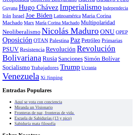
Imperialismo
Hugo Chávez
Guyana
Independecia
Joe Biden
Irán
Israel
Maria Corina
Latinoamérica
Multipolaridad
Machado
Marx
María Corina Machado
Nicolás Maduro
ONU
Neoliberalismo
OPEP
Oposición
Paz
Petróleo
OTAN
Palestina
Primarias
Revolución
PSUV
Revolución
Resistencia
Bolivariana
Rusia
Sanciones
Simón Bolívar
Trump
Socialismo
Trabajadores
Ucrania
Venezuela
Xi Jinping
Entradas Populares
Aquí se vota con conciencia
Miranda un Visionario
Fronteras de paz, fronteras de vida.
Escuela de Sabidurías (13 y pico)
Sabiduría mata filosofía