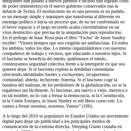
integrantes han pasado a nuevos partidos e incluso han logrado cotas
de poder (ministerios) en el nuevo gobierno conservador tras la
debacle de Syriza. El neofascismo no es una persona ni un partido,
es un mensaje simple y maniqueo que transforma al diferente en
enemigo político e inicia un proceso que, de no ser confrontado en
el breve espacio y el largo recorrido acaba convirtiéndose en un
virus destructivo que precisa de la aniquilación para reproducirse.
En el prólogo de Isaac Rosa para el libro “Facha” de Jason Stanley
escribe: “Vienen tiempos que nos exigirán ser antifascistas. En todos
los ámbitos, todos los días. Lo mismo organizándonos con nuestros
compañeros de trabajo y vecinos, que educando a nuestros hijos. Si
el fascismo se beneficia del miedo, quitémonos el miedo,
construyamos seguridad colectiva frente a la intemperie en que nos
quieren dejar. Si el fascismo explota la debilidad comunitaria
ofreciendo identidades fuertes y excluyentes, recuperemos
comunidad, abierta, incluyente, fraterna. Si el fascismo coge la
bandera del malestar, de los perdedores de la globalización, no se la
regalemos tan fácilmente. Al fascismo, sea nuevo o viejo, merezca o
no tal nombre, no lo van a frenar la democracia, ni la Constitución,
ni la Unión Europea, ni Jason Stanley ni mil libros como este. Lo
vamos a frenar nosotras, nosotros. Vamos” (106).
A lo largo del 2019 se popularizó en Estados Unidos un movimiento
digital para dejar sin publicidad a los principales medios de
comunicación de la extrema derecha. Sleeping Giants contaba en