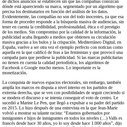
de dichos anuncios se establecen sin que las compañías conozcan
dónde está apareciendo su marca, segmentado por un algoritmo que
precisa los destinatarios en función del análisis de los datos.
Evidentemente, las compañías no son del todo inocentes, ya que esa
forma de proceder responde a la búsqueda masiva de audiencias, sin
tener en cuenta la credibilidad, profesionalidad, ética o el prestigio
de los medios. Sin compromiso por la calidad de la información, la
publicidad acaba llegando a medios que obtienen su circulación
masiva gracias a los bulos y la crispación. Mediterráneo Digital, en
España, vuelve a ser otra vez el ejemplo perfecto con noticias como
aquella en la que calificó de feas a las feministas y que provocó una
campaña para que perdiese la publicidad. Si las marcas publicitarias
no tienen en cuenta la calidad periodística, los algoritmos de
Facebook o Google mucho menos. Lo importante es la
monetización.
La conquista de nuevos espacios electorales, sin embargo, también
amplía los marcos en disputa a nivel interno en los partidos de
extrema derecha, que se ven con posibilidades de seguir creciendo si
se modera el discurso y se intenta conseguir el voto de centro. Le
sucedió a Marine Le Pen, que llegó a expulsar a su padre del partido
en 2015. Lo hizo después de una entrevista en la que Jean-Marie
volvió a mostrar su talante racista: “Estamos gobernados por
inmigrantes e hijos de inmigrantes en todos los niveles (…) Valls es
francés desde hace 30 años, yo lo soy desde hace 1.000 años”, dijo