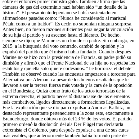
sobre el entonces primer ministro galo. También afirmó que las
cámaras de gas del exterminio nazi habían sido “un detalle de la
historia”. El pensamiento lepeniano se había sustentado en
afirmaciones pasadas como: “Nunca he considerado al mariscal
Pétain como a un traidor”. Es decir, no suponían ninguna sorpresa.
Antes bien, no fueron razones suficientes para negar la vinculación
de su hija al partido y su ascenso hasta el liderato. De hecho,
siempre se dijo que Marine es un clon de su padre. Sin embargo, en
2015, a la búsqueda del voto centrado, cambió de opinión y lo
expulsó del partido que él mismo había fundado. Cuando después
Marine no se hizo con la presidencia de Francia, su padre pidió su
dimisión y afirmó que el Frente Nacional de su hija no respetaba los
estatutos y que ella solo quiere cortesanos: “Le horroriza el debate”.
También se observó cuando las encuestas empezaron a torcerse para
Alternativa por Alemania a pesar de los buenos resultados que le
llevaron a ser la tercera fuerza más votada y la cara de la oposición
en el Bundestag. Quizá como fruto de los actos terroristas de la
extrema derecha, el partido necesitó distanciarse de los elementos
más combativos, ligados directamente a formaciones ilegalizadas.
Fue la explicación que se dio para expulsar a Andreas Kalbitz, un
destacado representante perteneciente a la zona este, exactamente a
Brandeburgo, donde obtuvo más del 23 % de los votos. El partido
primero ordenó la disolución del ala Der Flügel tras declararla
extremista el Gobierno, para después expulsar a una de sus caras
más visibles, que anteriormente también había formado parte de