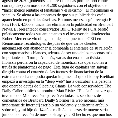
agosto de 2020 (ponemos siempre las fechas porque todo caduca
con rapidez) con más de 301.200 seguidores con el objetivo de
“hacer menos rentable el fanatismo y el sexismo”. El mecanismo es
sencillo. Se alerta a las empresas de que sus publicidades están
apareciendo en portales fascistas. En unos meses, según recogía El
País (107), 4.500 anunciantes eliminaron la publicidad en Breitbart
News. El presentador conservador Bill O’Reilly de FOX perdió
prácticamente todos sus anunciantes y el inversor de ultraderecha
Robert Mercer se vio obligado a dejar su puesto de CEO en
Renaissance Tecnhologies después de que varios clientes
amenazasen con abandonar la compañía al enterarse de su relación
con supremacistas blancos, además de ser uno de los mecenas más
importantes de Trump. Además, varias docenas de activistas
filonazis perdieron la capacidad de monetizar sus operaciones a
través de plataformas de pago. Esta fuga de capitales tan salvaje
dirigida contra el corazón de las fuentes de financiación de la
extrema derecha no podía quedar impune, así que el lobby Breitbart
empezó a investigar en la “deep web” hasta descubrir a la persona
que operaba detrás de Sleeping Giants. La web conservadora The
Daily Caller publicó su nombre: Matt Rivitz. “Fue la única vez que
tuve miedo. Mi dirección apareció en todas las secciones de
comentarios de Breitbart, Dailly Stormer [la web neonazi más
importante de Internet] escribió un violento y antisemita artículo
sobre mí, y mi hijo de 14 años recibió amenazas de muerte serias
junto a la dirección de nuestra sinagoga”. El hecho es que muchos