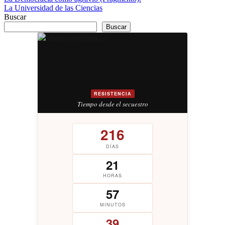
La Universidad de las Ciencias
de
Buscar
entradas
Buscar
RESISTENCIA
Tiempo desde el secuestro
216
DÍAS
21
HORAS
57
MINUTOS
41