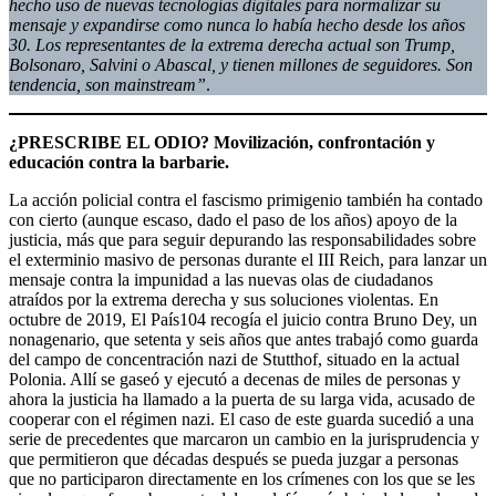
hecho uso de nuevas tecnologías digitales para normalizar su
mensaje y expandirse como nunca lo había hecho desde los años
30. Los representantes de la extrema derecha actual son Trump,
Bolsonaro, Salvini o Abascal, y tienen millones de seguidores. Son
tendencia, son mainstream”
.
¿PRESCRIBE EL ODIO? Movilización, confrontación y
educación contra la barbarie.
La acción policial contra el fascismo primigenio también ha contado
con cierto (aunque escaso, dado el paso de los años) apoyo de la
justicia, más que para seguir depurando las responsabilidades sobre
el exterminio masivo de personas durante el III Reich, para lanzar un
mensaje contra la impunidad a las nuevas olas de ciudadanos
atraídos por la extrema derecha y sus soluciones violentas. En
octubre de 2019, El País104 recogía el juicio contra Bruno Dey, un
nonagenario, que setenta y seis años que antes trabajó como guarda
del campo de concentración nazi de Stutthof, situado en la actual
Polonia. Allí se gaseó y ejecutó a decenas de miles de personas y
ahora la justicia ha llamado a la puerta de su larga vida, acusado de
cooperar con el régimen nazi. El caso de este guarda sucedió a una
serie de precedentes que marcaron un cambio en la jurisprudencia y
que permitieron que décadas después se pueda juzgar a personas
que no participaron directamente en los crímenes con los que se les