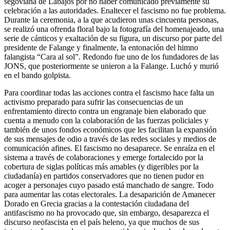
segoviana de Labajos por no haber comunicado previamente su
celebración a las autoridades. Enaltecer el fascismo no fue problema.
Durante la ceremonia, a la que acudieron unas cincuenta personas,
se realizó una ofrenda floral bajo la fotografía del homenajeado, una
serie de cánticos y exaltación de su figura, un discurso por parte del
presidente de Falange y finalmente, la entonación del himno
falangista “Cara al sol”. Redondo fue uno de los fundadores de las
JONS, que posteriormente se unieron a la Falange. Luchó y murió
en el bando golpista.
Para coordinar todas las acciones contra el fascismo hace falta un
activismo preparado para sufrir las consecuencias de un
enfrentamiento directo contra un engranaje bien elaborado que
cuenta a menudo con la colaboración de las fuerzas policiales y
también de unos fondos económicos que les facilitan la expansión
de sus mensajes de odio a través de las redes sociales y medios de
comunicación afines. El fascismo no desaparece. Se enraíza en el
sistema a través de colaboraciones y emerge fortalecido por la
cobertura de siglas políticas más amables (y digeribles por la
ciudadanía) en partidos conservadores que no tienen pudor en
acoger a personajes cuyo pasado está manchado de sangre. Todo
para aumentar las cotas electorales. La desaparición de Amanecer
Dorado en Grecia gracias a la contestación ciudadana del
antifascismo no ha provocado que, sin embargo, desaparezca el
discurso neofascista en el país heleno, ya que muchos de sus