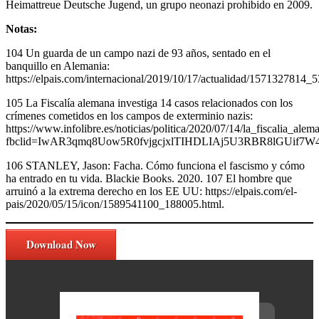
Heimattreue Deutsche Jugend, un grupo neonazi prohibido en 2009.
Notas:
104 Un guarda de un campo nazi de 93 años, sentado en el
banquillo en Alemania:
https://elpais.com/internacional/2019/10/17/actualidad/1571327814_
105 La Fiscalía alemana investiga 14 casos relacionados con los
crímenes cometidos en los campos de exterminio nazis:
https://www.infolibre.es/noticias/politica/2020/07/14/la_fiscalia
fbclid=IwAR3qmq8Uow5R0fvjgcjxlTIHDLIAj5U3RBR8lGUif7W4
106 STANLEY, Jason: Facha. Cómo funciona el fascismo y cómo
ha entrado en tu vida. Blackie Books. 2020. 107 El hombre que
arruinó a la extrema derecho en los EE UU: https://elpais.com/el-
pais/2020/05/15/icon/1589541100_188005.html.
Download Now