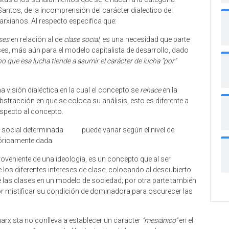
antos, de la incomprensión del carácter dialectico del
Marxianos. Al respecto especifica que:
ses
en relación al de
clase social
, es una necesidad que parte
ses, más aún para el modelo capitalista de desarrollo, dado
o que esa lucha tiende a asumir el carácter de lucha “por”
 visión dialéctica en la cual el concepto se
rehace
en la
bstracción en que se coloca su análisis, esto es diferente a
especto al concepto.
ón social determinada puede variar según el nivel de
tóricamente dada.
roveniente de una ideología, es un concepto que al ser
e los diferentes intereses de clase, colocando al descubierto
las clases en un modelo de sociedad; por otra parte también
 por mistificar su condición de dominadora para oscurecer las
marxista no conlleva a establecer un carácter
“mesiánico”
en el