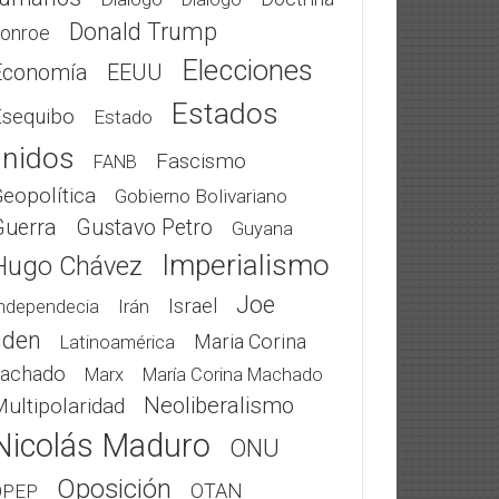
Donald Trump
onroe
Elecciones
Economía
EEUU
Estados
Esequibo
Estado
nidos
Fascismo
FANB
eopolítica
Gobierno Bolivariano
Guerra
Gustavo Petro
Guyana
Imperialismo
Hugo Chávez
Joe
Israel
Irán
ndependecia
iden
Maria Corina
Latinoamérica
achado
Marx
María Corina Machado
Neoliberalismo
ultipolaridad
Nicolás Maduro
ONU
Oposición
OTAN
OPEP