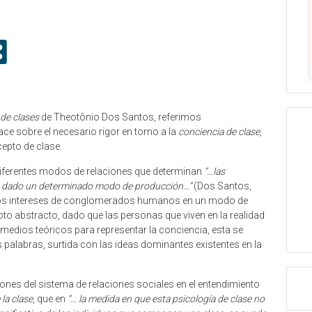
de clases
de Theotônio Dos Santos, referimos
ce sobre el necesario rigor en torno a la
conciencia de clase
,
epto de clase.
 diferentes modos de relaciones que determinan
“…las
es, dado un determinado modo de producción…”
(Dos Santos,
n los intereses de conglomerados humanos en un modo de
to abstracto, dado que las personas que viven en la realidad
edios teóricos para representar la conciencia, esta se
palabras, surtida con las ideas dominantes existentes en la
es del sistema de relaciones sociales en el entendimiento
 la clase
, que en
“… la medida en que esta psicología de clase no