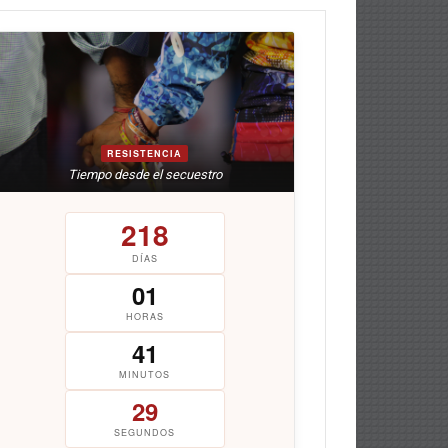
RESISTENCIA
Tiempo desde el secuestro
218
DÍAS
01
HORAS
41
MINUTOS
30
SEGUNDOS