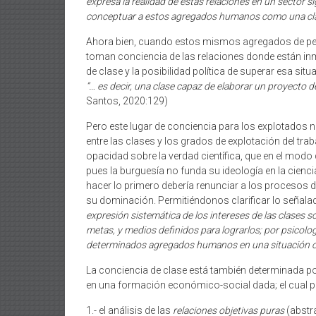
expresa la realidad de estas relaciones en un sector 
conceptuar a estos agregados humanos como una cla
Ahora bien, cuando estos mismos agregados de perso
toman conciencia de las relaciones donde están inm
de clase y la posibilidad política de superar esa si
“… es decir, una clase capaz de elaborar un proyecto d
Santos, 2020:129)
Pero este lugar de conciencia para los explotados n
entre las clases y los grados de explotación del tr
opacidad sobre la verdad científica, que en el mod
pues la burguesía no funda su ideología en la ciencia
hacer lo primero debería renunciar a los procesos de
su dominación. Permitiéndonos clarificar lo señala
expresión sistemática de los intereses de las clases so
metas, y medios definidos para lograrlos; por psicolog
determinados agregados humanos en una situación
La conciencia de clase está también determinada por 
en una formación económico-social dada; el cual pa
1.- el análisis de las
relaciones objetivas puras
(abstr