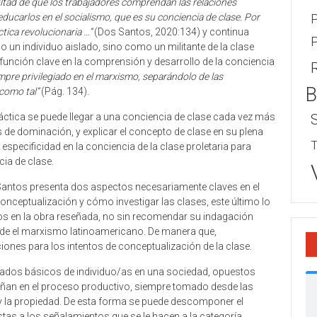
cultad de que los trabajadores comprendan las relaciones
P
ducarlos en el socialismo, que es su conciencia de clase. Por
ctica revolucionaria …”
(Dos Santos, 2020:134) y continua
P
 un individuo aislado, sino como un militante de la clase
su función clave en la comprensión y desarrollo de la conciencia
empre privilegiado en el marxismo, separándolo de las
B
 como tal”
(Pág. 134).
práctica se puede llegar a una conciencia de clase cada vez más
s de dominación, y explicar el concepto de clase en su plena
T
especificidad en la conciencia de la clase proletaria para
ia de clase.
 Santos presenta dos aspectos necesariamente claves en el
conceptualización y cómo investigar las clases, este último lo
dos en la obra reseñada, no sin recomendar su indagación
sde el marxismo latinoamericano. De manera que,
nes para los intentos de conceptualización de la clase.
rados básicos de individuo/as en una sociedad, opuestos
mpeñan en el proceso productivo, siempre tomado desde las
 y la propiedad. De esta forma se puede descomponer el
tas a los señalamientos que se le hacen a la categoría