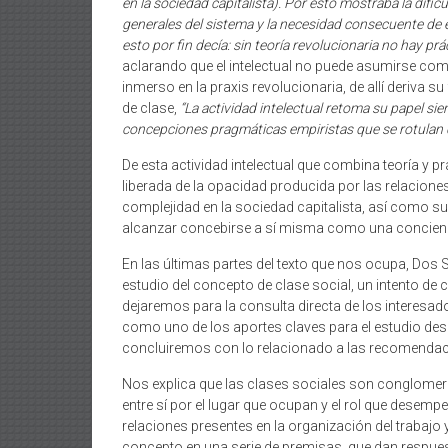
en la sociedad capitalista). Por esto mostraba la difi
generales del sistema y la necesidad consecuente de e
esto por fin decía: sin teoría revolucionaria no hay prá
aclarando que el intelectual no puede asumirse como
inmerso en la praxis revolucionaria, de allí deriva 
de clase,
“La actividad intelectual retoma su papel si
concepciones pragmáticas empiristas que se rotulan
De esta actividad intelectual que combina teoría y 
liberada de la opacidad producida por las relacione
complejidad en la sociedad capitalista, así como su 
alcanzar concebirse a sí misma como una concienc
En las últimas partes del texto que nos ocupa, Dos
estudio del concepto de clase social, un intento de 
dejaremos para la consulta directa de los interesa
como uno de los aportes claves para el estudio de
concluiremos con lo relacionado a las recomendacio
Nos explica que las clases sociales son conglome
entre sí por el lugar que ocupan y el rol que dese
relaciones presentes en la organización del trabajo
concepto en una serie de premisas, que dan respues