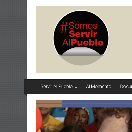
Saltar
serviralpueblo.org
al
contenido
#SomosServirAlPueblo
Servir Al Pueblo
Al Momento
Docu