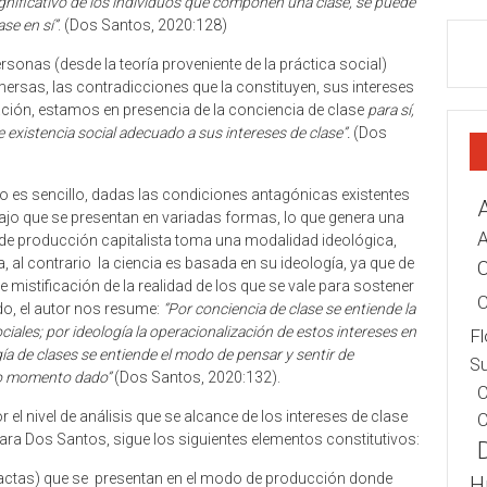
significativo de los individuos que componen una clase, se puede
se en sí”
. (Dos Santos, 2020:128)
nas (desde la teoría proveniente de la práctica social)
ersas, las contradicciones que la constituyen, sus intereses
tuación, estamos en presencia de la conciencia de clase
para sí,
e existencia social adecuado a sus intereses de clase”.
(Dos
o es sencillo, dadas las condiciones antagónicas existentes
abajo que se presentan en variadas formas, lo que genera una
A
o de producción capitalista toma una modalidad ideológica,
, al contrario la ciencia es basada en su ideología, ya que de
C
 mistificación de la realidad de los que se vale para sostener
C
do, el autor nos resume:
“Por conciencia de clase se entiende la
ciales; por ideología la operacionalización de estos intereses en
Fl
ía de clases se entiende el modo de pensar y sentir de
Su
 o momento dado”
(Dos Santos, 2020:132).
C
el nivel de análisis que se alcance de los intereses de clase
C
ra Dos Santos, sigue los siguientes elementos constitutivos:
actas) que se presentan en el modo de producción donde
H