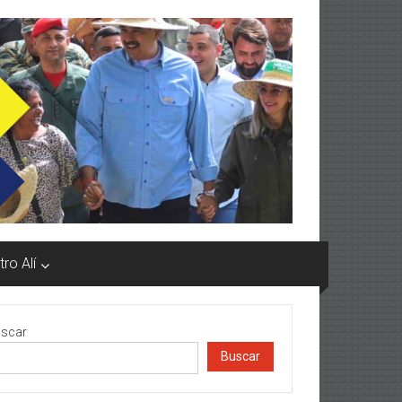
ro Alí
scar
Buscar