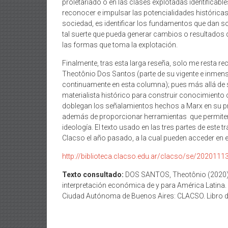
proletariado o en las clases explotadas identificabl
reconocer e impulsar las potencialidades histórica
sociedad, es identificar los fundamentos que dan so
tal suerte que pueda generar cambios o resultados 
las formas que toma la explotación.
Finalmente, tras esta larga reseña, solo me resta re
Theotônio Dos Santos (parte de su vigente e inmens
continuamente en esta columna); pues más allá de
materialista histórico para construir conocimiento
doblegan los señalamientos hechos a Marx en su p
además de proporcionar herramientas que permiten ref
ideología. El texto usado en las tres partes de este t
Clacso el año pasado, a la cual pueden acceder en el
http://biblioteca.clacso.edu.ar/clacso/se/202011
Texto consultado:
DOS SANTOS, Theotônio (2020
interpretación económica de y para América Latina.
Ciudad Autónoma de Buenos Aires: CLACSO. Libro dig