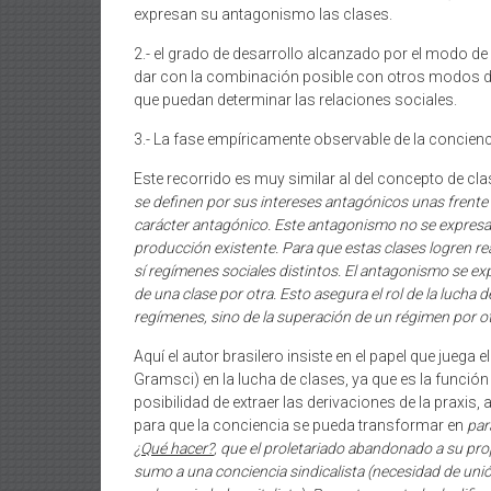
expresan su antagonismo las clases.
2.- el grado de desarrollo alcanzado por el modo de 
dar con la combinación posible con otros modos 
que puedan determinar las relaciones sociales.
3.- La fase empíricamente observable de la concien
Este recorrido es muy similar al del concepto de cla
se definen por sus intereses antagónicos unas frente a
carácter antagónico. Este antagonismo no se expres
producción existente. Para que estas clases logren r
sí regímenes sociales distintos. El antagonismo se e
de una clase por otra. Esto asegura el rol de la lucha 
regímenes, sino de la superación de un régimen por ot
Aquí el autor brasilero insiste en el papel que juega 
Gramsci) en la lucha de clases, ya que es la función
posibilidad de extraer las derivaciones de la praxis,
para que la conciencia se pueda transformar en
par
¿Qué hacer?
, que el proletariado abandonado a su prop
sumo a una conciencia sindicalista (necesidad de unión