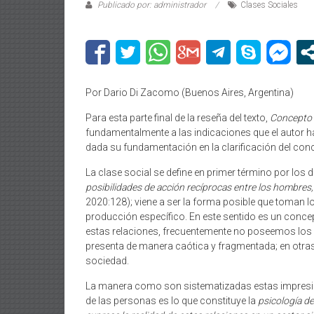
Publicado por: administrador
Clases Sociales
Por Dario Di Zacomo (Buenos Aires, Argentina)
Para esta parte final de la reseña del texto,
Concepto 
fundamentalmente a las indicaciones que el autor ha
dada su fundamentación en la clarificación del conc
La clase social se define en primer término por los
posibilidades de acción recíprocas entre los hombr
2020:128); viene a ser la forma posible que toma
producción específico. En este sentido es un concep
estas relaciones, frecuentemente no poseemos los m
presenta de manera caótica y fragmentada; en otras 
sociedad.
La manera como son sistematizadas estas impresion
de las personas es lo que constituye la
psicología de