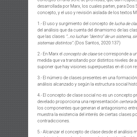
desarrollada por Marx, los cuales parten, para Dos S
concepto, y el uso y revisión aislada de los textos 
1.- El uso y surgimiento del concepto de
lucha de cla
del análisis que da cuenta del dinamismo de las cla
que las clases
“…no luchan “dentro” de un sistema, sin
sistemas distintos”.
(Dos Santos, 2020:137)
2.- En Marx el
concepto de clase
se corresponde a una
medida que va transitando por distintos niveles de a
suponer que hay visiones superpuestas en él con r
3.- El número de clases presentes en una formaci
análisis alcanzado y según la estructura social his
4.- El concepto de clase social no es un concepto p
develado proporciona una representación
certera
d
los componentes que generan el antagonismo entre 
muestra la existencia del interés de ciertas clases
contradicciones.
5.- Alcanzar el concepto de clase desde el análisis 