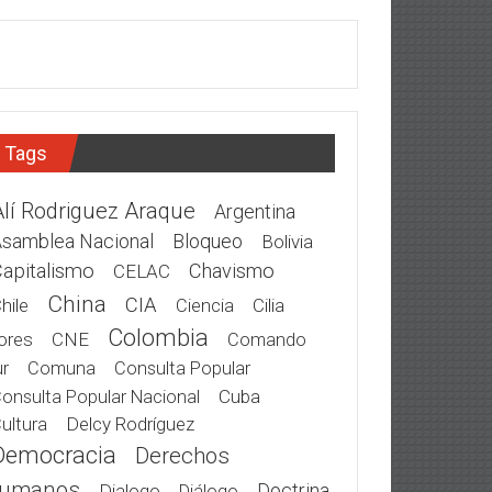
Tags
Alí Rodriguez Araque
Argentina
samblea Nacional
Bloqueo
Bolivia
apitalismo
Chavismo
CELAC
China
CIA
hile
Cilia
Ciencia
Colombia
ores
CNE
Comando
r
Comuna
Consulta Popular
Cuba
onsulta Popular Nacional
Delcy Rodríguez
ultura
Democracia
Derechos
umanos
Doctrina
Dialogo
Diálogo