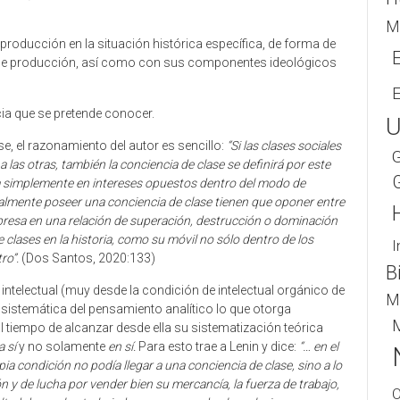
M
producción en la situación histórica específica, de forma de
de producción, así como con sus componentes ideológicos
cia que se pretende conocer.
U
se, el razonamiento del autor es sencillo:
“Si las clases sociales
G
 las otras, también la conciencia de clase se definirá por este
a simplemente en intereses opuestos dentro del modo de
ealmente poseer una conciencia de clase tienen que oponer entre
xpresa en una relación de superación, destrucción o dominación
de clases en la historia, como su móvil no sólo dentro de los
I
ro”.
(Dos Santos, 2020:133)
B
el intelectual (muy desde la condición de intelectual orgánico de
M
 sistemática del pensamiento analítico lo que otorga
M
 al tiempo de alcanzar desde ella su sistematización teórica
a sí
y no solamente
en sí.
Para esto trae a Lenin y dice:
“… en el
ia condición no podía llegar a una conciencia de clase, sino a lo
 y de lucha por vender bien su mercancía, la fuerza de trabajo,