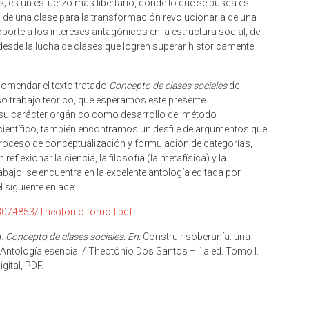
es; es un esfuerzo más libertario, donde lo que se busca es
s de una clase para la transformación revolucionaria de una
porte a los intereses antagónicos en la estructura social, de
desde la lucha de clases que logren superar históricamente
comendar el texto tratado:
Concepto de clases sociales
de
o trabajo teórico, que esperamos este presente
 su carácter orgánico como desarrollo del método
 científico, también encontramos un desfile de argumentos que
roceso de conceptualización y formulación de categorías,
lexionar la ciencia, la filosofía (la metafísica) y la
rabajo, se encuentra en la excelente antología editada por
 siguiente enlace:
13074853/Theotonio-tomo-I.pdf
).
Concepto de clases sociales. En:
Construir soberanía: una
 Antología esencial / Theotônio Dos Santos – 1a ed. Tomo I.
ital, PDF.