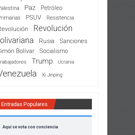
Paz
Petróleo
alestina
PSUV
rimarias
Resistencia
Revolución
Revolución
olivariana
Rusia
Sanciones
Simón Bolívar
Socialismo
Trump
rabajadores
Ucrania
Venezuela
Xi Jinping
Entradas Populares
Aquí se vota con conciencia