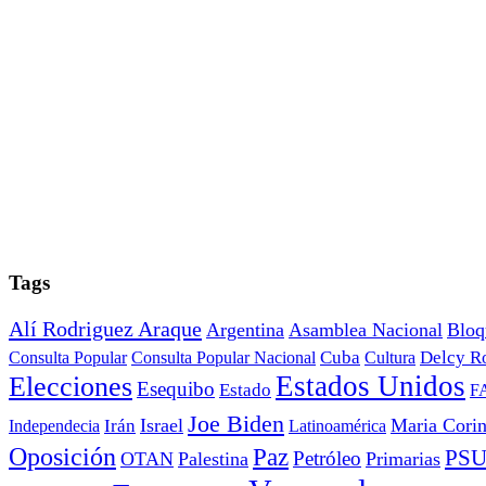
Tags
Alí Rodriguez Araque
Argentina
Asamblea Nacional
Bloq
Cuba
Consulta Popular
Consulta Popular Nacional
Cultura
Delcy R
Estados Unidos
Elecciones
Esequibo
Estado
F
Joe Biden
Irán
Israel
Maria Cori
Independecia
Latinoamérica
Oposición
Paz
PS
Petróleo
OTAN
Palestina
Primarias