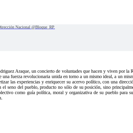
 Dirección Nacional @Bloque_RP.
driguez Araque, un concierto de voluntades que hacen y viven por la 
ón de una fuerza revolucionaria unida en torno a un mismo ideal, a un m
etizar las experiencias y enriquecer su acervo político, con una direcci
n el seno del pueblo, producto no sólo de su posición, sino principalme
o colectivo como guía política, moral y organizativa de su pueblo para
n.