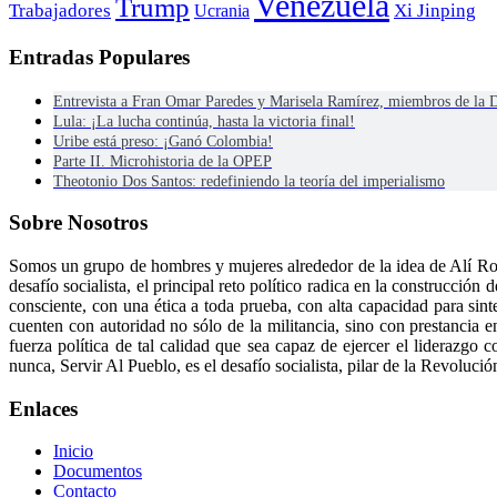
Venezuela
Trump
Trabajadores
Ucrania
Xi Jinping
Entradas Populares
Entrevista a Fran Omar Paredes y Marisela Ramírez, miembros de la
Lula: ¡La lucha continúa, hasta la victoria final!
Uribe está preso: ¡Ganó Colombia!
Parte II. Microhistoria de la OPEP
Theotonio Dos Santos: redefiniendo la teoría del imperialismo
Sobre Nosotros
Somos un grupo de hombres y mujeres alrededor de la idea de Alí Ro
desafío socialista, el principal reto político radica en la construcci
consciente, con una ética a toda prueba, con alta capacidad para sint
cuenten con autoridad no sólo de la militancia, sino con prestancia e
fuerza política de tal calidad que sea capaz de ejercer el liderazg
nunca, Servir Al Pueblo, es el desafío socialista, pilar de la Revolució
Enlaces
Inicio
Documentos
Contacto