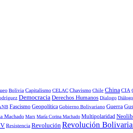
China
ueo
Capitalismo
Chavismo
CIA
Bolivia
CELAC
Chile
Democracia
Derechos Humanos
odríguez
Dialogo
Diálogo
Fascismo
Geopolítica
Guerra
Gus
Gobierno Bolivariano
ANB
Neolib
Multipolaridad
na Machado
Marx
María Corina Machado
Revolución Bolivari
UV
Revolución
Resistencia