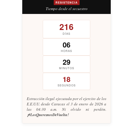
RESISTENCIA
Tiempo desde el secuestro
216
DÍAS
06
HORAS
29
MINUTOS
19
SEGUNDOS
Extracción ilegal ejecutada por el ejercito de los
E.E.U.U. desde Caracas el 3 de enero de 2026 a
las 04:30 a.m. Ni olvido ni perdón.
¡#LosQueremosDeVuelta!