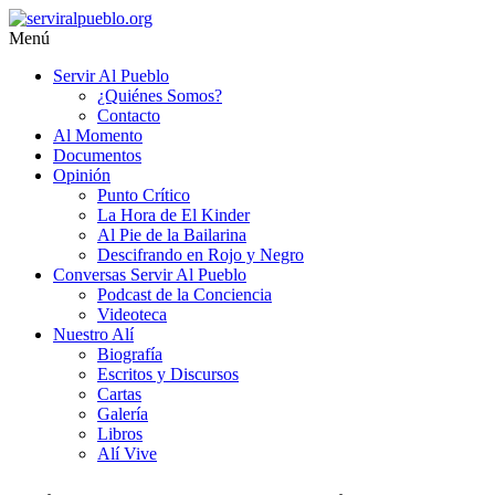
Saltar
al
Menú
contenido
serviralpueblo.org
Servir Al Pueblo
¿Quiénes Somos?
#SomosServirAlPueblo
Contacto
Al Momento
Documentos
Opinión
Punto Crítico
La Hora de El Kinder
Al Pie de la Bailarina
Descifrando en Rojo y Negro
Conversas Servir Al Pueblo
Podcast de la Conciencia
Videoteca
Nuestro Alí
Biografía
Escritos y Discursos
Cartas
Galería
Libros
Alí Vive