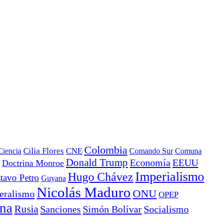
Colombia
Ciencia
Cilia Flores
CNE
Comando Sur
Comuna
Donald Trump
Economía
EEUU
Doctrina Monroe
Imperialismo
Hugo Chávez
tavo Petro
Guyana
Nicolás Maduro
ONU
eralismo
OPEP
ana
Rusia
Sanciones
Simón Bolívar
Socialismo