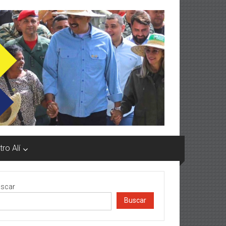
ro Alí
scar
Buscar