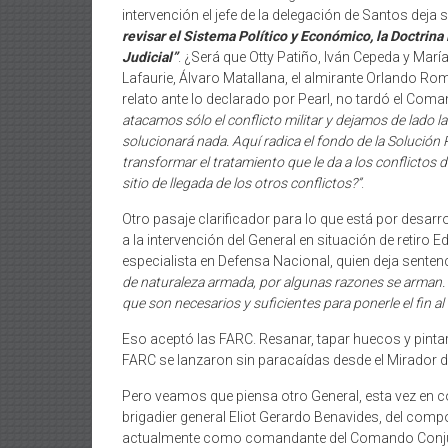
intervención el jefe de la delegación de Santos deja so
revisar el Sistema Político y Económico, la Doctrina 
Judicial”
. ¿Será que Otty Patiño, Iván Cepeda y Mar
Lafaurie, Álvaro Matallana, el almirante Orlando Ro
relato ante lo declarado por Pearl, no tardó el Com
atacamos sólo el conflicto militar y dejamos de lado 
solucionará nada. Aquí radica el fondo de la Solución 
transformar el tratamiento que le da a los conflictos d
sitio de llegada de los otros conflictos?”
.
Otro pasaje clarificador para lo que está por desarr
a la intervención del General en situación de retiro E
especialista en Defensa Nacional, quien deja senten
de naturaleza armada, por algunas razones se arman.
que son necesarios y suficientes para ponerle el fin al 
Eso aceptó las FARC. Resanar, tapar huecos y pintar
FARC se lanzaron sin paracaídas desde el Mirador de
Pero veamos que piensa otro General, esta vez en co
brigadier general Eliot Gerardo Benavides, del com
actualmente como comandante del Comando Conjunto