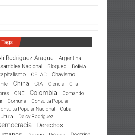
Tags
Alí Rodriguez Araque
Argentina
samblea Nacional
Bloqueo
Bolivia
apitalismo
Chavismo
CELAC
China
CIA
hile
Cilia
Ciencia
Colombia
ores
CNE
Comando
r
Comuna
Consulta Popular
Cuba
onsulta Popular Nacional
Delcy Rodríguez
ultura
Democracia
Derechos
umanos
Doctrina
Dialogo
Diálogo