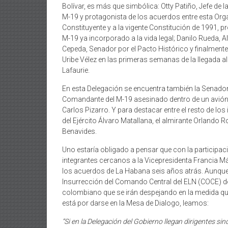
Bolívar, es más que simbólica: Otty Patiño, Jefe de 
M-19 y protagonista de los acuerdos entre esta Organ
Constituyente y a la vigente Constitución de 1991, 
M-19 ya incorporado a la vida legal; Danilo Rueda, 
Cepeda, Senador por el Pacto Histórico y finalment
Uribe Vélez en las primeras semanas de la llegada a
Lafaurie.
En esta Delegación se encuentra también la Senadora 
Comandante del M-19 asesinado dentro de un avión 
Carlos Pizarro. Y para destacar entre el resto de los 
del Ejército Álvaro Matallana, el almirante Orlando R
Benavides.
Uno estaría obligado a pensar que con la participaci
integrantes cercanos a la Vicepresidenta Francia Má
los acuerdos de La Habana seis años atrás. Aunque e
Insurrección del Comando Central del ELN (COCE) de
colombiano que se irán despejando en la medida que
está por darse en la Mesa de Dialogo, leamos:
“Si en la Delegación del Gobierno llegan dirigentes si