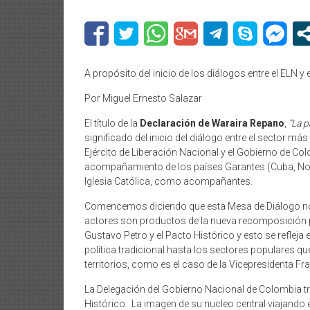
A propósito del inicio de los diálogos entre el ELN 
Por Miguel Ernesto Salazar
El título de la
Declaración de Waraira Repano
,
“
La p
significado del inicio del diálogo entre el sector m
Ejército de Liberación Nacional y el Gobierno de C
acompañamiento de los países Garantes (Cuba, Noru
Iglesia Católica, como acompañantes.
Comencemos diciendo que esta Mesa de Diálogo no
actores son productos de la nueva recomposición po
Gustavo Petro y el Pacto Histórico y esto se refleja 
política tradicional hasta los sectores populares que
territorios, como es el caso de la Vicepresidenta F
La Delegación del Gobierno Nacional de Colombia t
Histórico. La imagen de su nucleo central viajando 