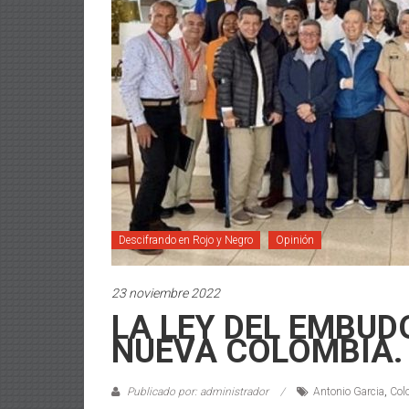
Descifrando en Rojo y Negro
Opinión
23 noviembre 2022
LA LEY DEL EMBUD
NUEVA COLOMBIA.
Publicado por: administrador
Antonio Garcia
,
Col