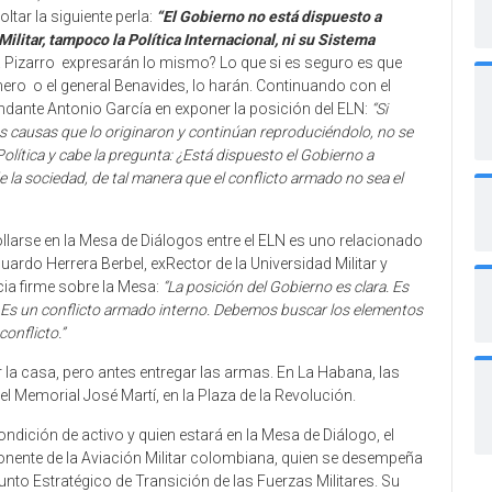
ltar la siguiente perla:
“El Gobierno no está dispuesto a
Militar, tampoco la Política Internacional, ni su Sistema
ía Pizarro expresarán lo mismo? Lo que si es seguro es que
mero o el general Benavides, lo harán. Continuando con el
andante Antonio García en exponer la posición del ELN:
“Si
las causas que lo originaron y continúan reproduciéndolo, no se
Política y cabe la pregunta: ¿Está dispuesto el Gobierno a
e la sociedad, de tal manera que el conflicto armado no sea el
ollarse en la Mesa de Diálogos entre el ELN es uno relacionado
duardo Herrera Berbel, exRector de la Universidad Militar y
cia firme sobre la Mesa:
“La posición del Gobierno es clara. Es
 Es un conflicto armado interno. Debemos buscar los elementos
conflicto.”
 la casa, pero antes entregar las armas. En La Habana, las
l Memorial José Martí, en la Plaza de la Revolución.
ndición de activo y quien estará en la Mesa de Diálogo, el
ponente de la Aviación Militar colombiana, quien se desempeña
 Estratégico de Transición de las Fuerzas Militares. Su