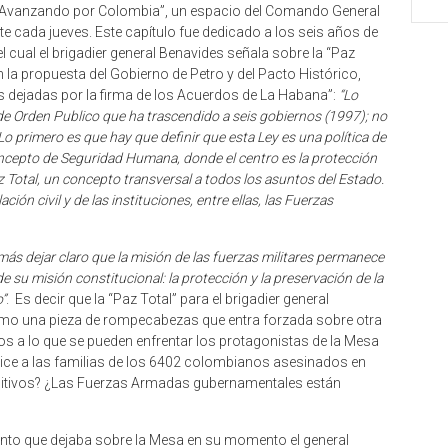
“Avanzando por Colombia”, un espacio del Comando General
te cada jueves. Este capítulo fue dedicado a los seis años de
 cual el brigadier general Benavides señala sobre la “Paz
 la propuesta del Gobierno de Petro y del Pacto Histórico,
s dejadas por la firma de los Acuerdos de La Habana”:
“Lo
 de Orden Publico que ha trascendido a seis gobiernos (1997); no
o primero es que hay que definir que esta Ley es una política de
concepto de Seguridad Humana, donde el centro es la protección
az Total, un concepto transversal a todos los asuntos del Estado.
ón civil y de las instituciones, entre ellas, las Fuerzas
más dejar claro que la misión de las fuerzas militares permanece
e su misión constitucional: la protección y la preservación de la
o”
. Es decir que la “Paz Total” para el brigadier general
omo una pieza de rompecabezas que entra forzada sobre otra
egos a lo que se pueden enfrentar los protagonistas de la Mesa
es dice a las familias de los 6402 colombianos asesinados en
ositivos? ¿Las Fuerzas Armadas gubernamentales están
 punto que dejaba sobre la Mesa en su momento el general