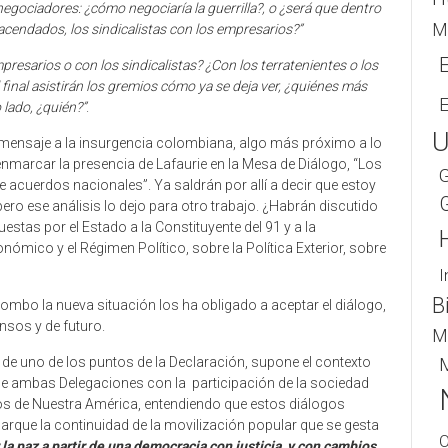
egociadores: ¿cómo negociaría la guerrilla?, o ¿será que dentro
M
cendados, los sindicalistas con los empresarios?”
resarios o con los sindicalistas? ¿Con los terratenientes o los
final asistirán los gremios cómo ya se deja ver, ¿quiénes más
 lado, ¿quién?”
.
U
 mensaje a la insurgencia colombiana, algo más próximo a lo
marcar la presencia de Lafaurie en la Mesa de Diálogo, “Los
G
 acuerdos nacionales”. Ya saldrán por allí a decir que estoy
pero ese análisis lo dejo para otro trabajo. ¿Habrán discutido
estas por el Estado a la Constituyente del 91 y a la
nómico y el Régimen Político, sobre la Política Exterior, sobre
I
B
combo la nueva situación los ha obligado a aceptar el diálogo,
sos y de futuro.
M
M
 de uno de los puntos de la Declaración, supone el contexto
 de ambas Delegaciones con la participación de la sociedad
os de Nuestra América, entendiendo que estos diálogos
arque la continuidad de la movilización popular que se gesta
 la paz a partir de una democracia con justicia, y con cambios