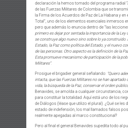
declaración la hemos tomado del programa radial 
de las Fuerzas Militares de Colombia que se transmi
la Firma de los Acuerdos de Paz de La Habana y en el
Total”, uno de los elementos esenciales inmersos en
pero que además lo enuncia dentro de “las leccione
primero es dejar por sentada la importancia de la Ley
se construye algo nuevo sino sobre lo ya construido. L
Estado, la Paz como política del Estado, y el nuevo 
de las personas. Otro aspecto es la definición de la P
Esta promueve mecanismo de participación de la poblaci
Militares”
.
Prosigue el brigadier general señalando:
“Quiero ade
intacta, que las Fuerzas Militares no se han apartado d
vida, la búsqueda de la Paz, conservar el orden públic
Benavides, se amolda a cualquier circunstancia, c
para constituir la totalidad. Aquí está uno de los ri
de Diálogos (léase que utilizo el plural). ¿Qué se l
estado de indefensión, los mal llamados falsos p
realmente apegadas al marco constitucional?
Pero al final el general Benavides supedita todo al