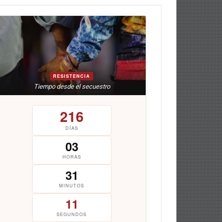
RESISTENCIA
Tiempo desde el secuestro
216
DÍAS
03
HORAS
31
MINUTOS
12
SEGUNDOS