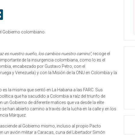
y el Gobierno colombiano.
az es nuestro sueño, los cambios nuestro camino”
, recoge el
ás importante de la insurgencia colombiana, como lo es el
olombia, encabezado por Gustavo Petro, con el
ega y Venezuela) y con la Misión de la ONU en Colombia y la
 es la misma que sentó en La Habana a las FARC. Sus
lítica que ha sacudido a Colombia a raíz del triunfo de
en un Gobierno de diferente matices que va desde la elite
 se han abierto camino a través de la lucha en la calle y en los
rancia Márquez.
rasciende al Gobierno mismo, incluso al propio Pacto
en un avión militar a Caracas, cuna del Libertador Simón