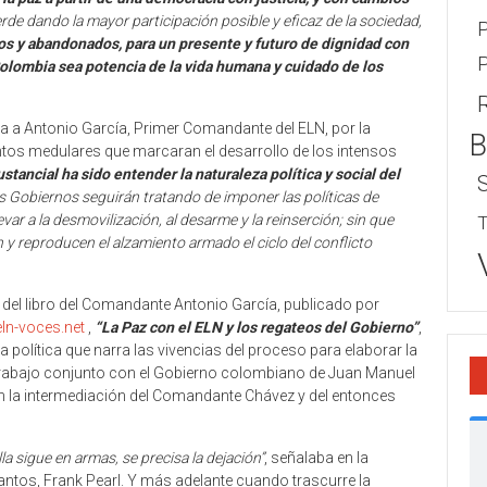
de dando la mayor participación posible y eficaz de la sociedad,
P
os y abandonados, para un presente y futuro de dignidad con
P
olombia sea potencia de la vida humana y cuidado de los
ha a Antonio García, Primer Comandante del ELN, por la
B
tos medulares que marcaran el desarrollo de los intensos
tancial ha sido entender la naturaleza política y social del
os Gobiernos seguirán tratando de imponer las políticas de
var a la desmovilización, al desarme y la reinserción; sin que
T
 y reproducen el alzamiento armado el ciclo del conflicto
os del libro del Comandante Antonio García, publicado por
ln-voces.net
,
“La Paz con el ELN y los regateos del Gobierno”
,
ca política que narra las vivencias del proceso para elaborar la
trabajo conjunto con el Gobierno colombiano de Juan Manuel
n la intermediación del Comandante Chávez y del entonces
a sigue en armas, se precisa la dejación”
, señalaba en la
Santos, Frank Pearl. Y más adelante cuando trascurre la