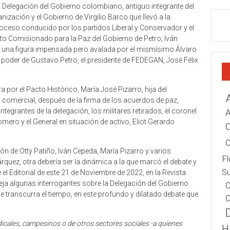
la Delegación del Gobierno colombiano, antiguo integrante del
ización y el Gobierno de Virgilio Barco que llevó a la
proceso conducido por los partidos Liberal y Conservador y el
Alto Comisionado para la Paz del Gobierno de Petro; Iván
e una figura impensada pero avalada por el mismísimo Álvaro
l poder de Gustavo Petro, el presidente de FEDEGAN, José Félix
por el Pacto Histórico, María José Pizarro, hija del
comercial, después de la firma de los acuerdos de paz,
integrantes de la delegación, los militares retirados, el coronel
A
omero y el General en situación de activo, Eliot Gerardo
C
C
ón de Otty Patiño, Iván Cepeda, María Pizarro y varios
Fl
rquez, otra debería ser la dinámica a la que marcó el debate y
Su
l Editorial de este 21 de Noviembre de 2022, en la Revista
ja algunas interrogantes sobre la Delegación del Gobierno
C
 transcurra el tiempo, en este profundo y dilatado debate que
C
ndicales, campesinos o de otros sectores sociales -a quienes
H