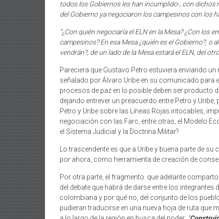
todos los Gobiernos les han incumplido-, con dichos n
del Gobierno ya negociaron los campesinos con los ha
“¿Con quién negociaría el ELN en la Mesa? ¿Con los emp
campesinos? En esa Mesa ¿quién es el Gobierno?, o al 
vendrán?, de un lado de la Mesa estará el ELN, del otro
Pareciera que Gustavo Petro estuviera enviando un
señalado por Álvaro Uribe en su comunicado para en
procesos de paz en lo posible deben ser producto de
dejando entrever un preacuerdo entre Petro y Uribe, 
Petro y Uribe sobre las Líneas Rojas intocables, impu
negociación con las Farc, entre otras, el Modelo Eco
el Sistema Judicial y la Doctrina Militar?
Lo trascendente es que a Uribe y buena parte de su 
por ahora, como herramienta de creación de consen
Por otra parte, el fragmento que adelante comparto
del debate que habrá de darse entre los integrantes
colombiana y por qué no, del conjunto de los puebl
pudieran traducirse en una nueva hoja de ruta que m
a lo largo de la región en busca del poder:
“
Construir