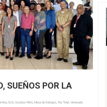
O, SUEÑOS POR LA
ombia
,
ELN
,
Gustavo Petro
,
Mesa de Diálogos
,
Paz Total
,
Venezuela