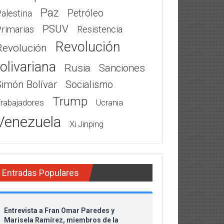
Paz
Petróleo
alestina
PSUV
rimarias
Resistencia
Revolución
Revolución
olivariana
Rusia
Sanciones
Simón Bolívar
Socialismo
Trump
rabajadores
Ucrania
Venezuela
Xi Jinping
Entradas Populares
Entrevista a Fran Omar Paredes y
Marisela Ramírez, miembros de la