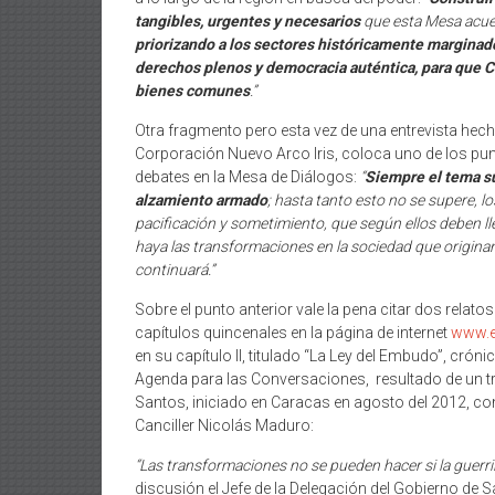
tangibles, urgentes y necesarios
que esta Mesa acuer
priorizando a los sectores históricamente marginad
derechos plenos y democracia auténtica, para que C
bienes comunes
.”
Otra fragmento pero esta vez de una entrevista hec
Corporación Nuevo Arco Iris, coloca uno de los pun
debates en la Mesa de Diálogos:
“
Siempre el tema sus
alzamiento armado
; hasta tanto esto no se supere, l
pacificación y sometimiento, que según ellos deben lle
haya las transformaciones en la sociedad que originan
continuará.”
Sobre el punto anterior vale la pena citar dos relat
capítulos quincenales en la página de internet
www.e
en su capítulo II, titulado “La Ley del Embudo”, cróni
Agenda para las Conversaciones, resultado de un 
Santos, iniciado en Caracas en agosto del 2012, co
Canciller Nicolás Maduro:
“Las transformaciones no se pueden hacer si la guerrill
discusión el Jefe de la Delegación del Gobierno de 