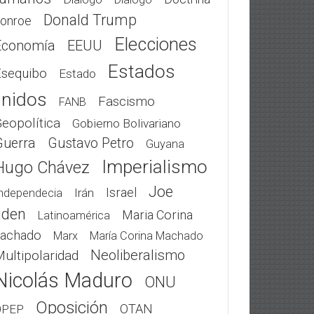
Donald Trump
onroe
Elecciones
Economía
EEUU
Estados
Esequibo
Estado
nidos
Fascismo
FANB
eopolítica
Gobierno Bolivariano
Guerra
Gustavo Petro
Guyana
Imperialismo
Hugo Chávez
Joe
Israel
Irán
ndependecia
iden
Maria Corina
Latinoamérica
achado
Marx
María Corina Machado
Neoliberalismo
ultipolaridad
Nicolás Maduro
ONU
Oposición
OTAN
OPEP