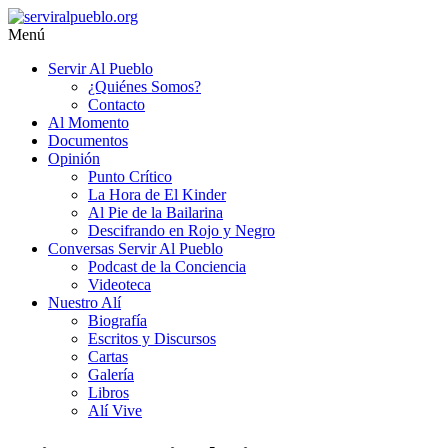
Saltar
al
Menú
contenido
serviralpueblo.org
Servir Al Pueblo
¿Quiénes Somos?
#SomosServirAlPueblo
Contacto
Al Momento
Documentos
Opinión
Punto Crítico
La Hora de El Kinder
Al Pie de la Bailarina
Descifrando en Rojo y Negro
Conversas Servir Al Pueblo
Podcast de la Conciencia
Videoteca
Nuestro Alí
Biografía
Escritos y Discursos
Cartas
Galería
Libros
Alí Vive