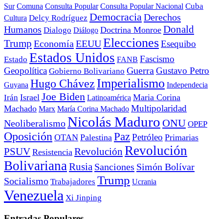
Cuba
Sur
Comuna
Consulta Popular
Consulta Popular Nacional
Democracia
Derechos
Cultura
Delcy Rodríguez
Donald
Humanos
Doctrina Monroe
Dialogo
Diálogo
Elecciones
Trump
Economía
EEUU
Esequibo
Estados Unidos
Fascismo
Estado
FANB
Geopolítica
Guerra
Gustavo Petro
Gobierno Bolivariano
Imperialismo
Hugo Chávez
Guyana
Independecia
Joe Biden
Irán
Israel
Maria Corina
Latinoamérica
Multipolaridad
Machado
Marx
María Corina Machado
Nicolás Maduro
ONU
Neoliberalismo
OPEP
Oposición
Paz
Petróleo
OTAN
Palestina
Primarias
Revolución
PSUV
Revolución
Resistencia
Bolivariana
Rusia
Sanciones
Simón Bolívar
Trump
Socialismo
Trabajadores
Ucrania
Venezuela
Xi Jinping
Entradas Populares