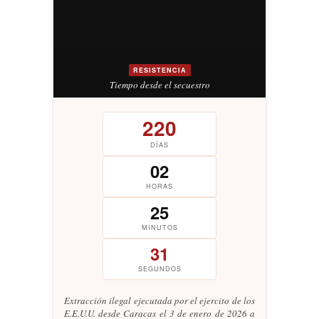
RESISTENCIA
Tiempo desde el secuestro
220
DÍAS
02
HORAS
25
MINUTOS
32
SEGUNDOS
Extracción ilegal ejecutada por el ejercito de los
E.E.U.U. desde Caracas el 3 de enero de 2026 a