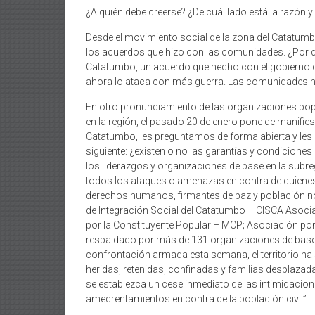
¿A quién debe creerse? ¿De cuál lado está la razón y
Desde el movimiento social de la zona del Catatumb
los acuerdos que hizo con las comunidades. ¿Por qué
Catatumbo, un acuerdo que hecho con el gobierno d
ahora lo ataca con más guerra. Las comunidades ha
En otro pronunciamiento de las organizaciones popu
en la región, el pasado 20 de enero pone de manifiest
Catatumbo, les preguntamos de forma abierta y les
siguiente: ¿existen o no las garantías y condiciones 
los liderazgos y organizaciones de base en la su
todos los ataques o amenazas en contra de quienes
derechos humanos, firmantes de paz y población n
de Integración Social del Catatumbo – CISCA As
por la Constituyente Popular – MCP; Asociación p
respaldado por más de 131 organizaciones de base
confrontación armada esta semana, el territorio h
heridas, retenidas, confinadas y familias desplazad
se establezca un cese inmediato de las intimidacio
amedrentamientos en contra de la población civil”.