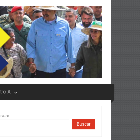
ro Alí
scar
Buscar