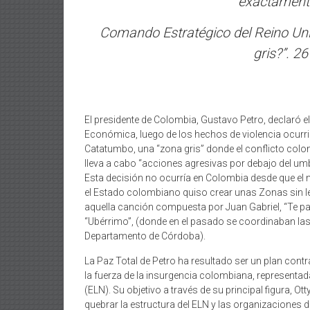
exactamente
Comando Estratégico del Reino Unid
gris?”. 26
El presidente de Colombia, Gustavo Petro, declaró 
Económica, luego de los hechos de violencia ocurri
Catatumbo, una “zona gris” donde el conflicto col
lleva a cabo “acciones agresivas por debajo del umb
Esta decisión no ocurría en Colombia desde que e
el Estado colombiano quiso crear unas Zonas sin le
aquella canción compuesta por Juan Gabriel, “Te p
“Ubérrimo”, (donde en el pasado se coordinaban la
Departamento de Córdoba).
La Paz Total de Petro ha resultado ser un plan con
la fuerza de la insurgencia colombiana, representada
(ELN). Su objetivo a través de su principal figura, Ot
quebrar la estructura del ELN y las organizaciones 