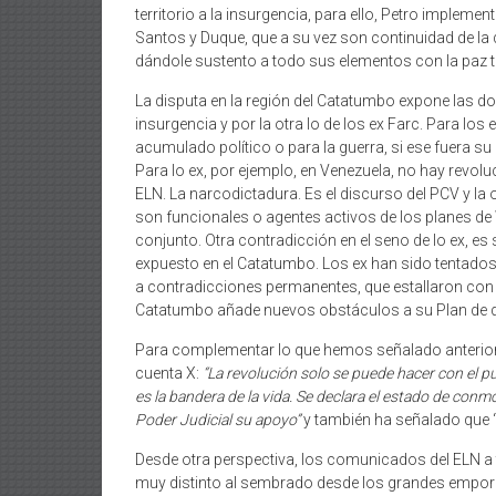
territorio a la insurgencia, para ello, Petro impleme
Santos y Duque, que a su vez son continuidad de la
dándole sustento a todo sus elementos con la paz ter
La disputa en la región del Catatumbo expone las dos
insurgencia y por la otra lo de los ex Farc. Para los
acumulado político o para la guerra, si ese fuera su
Para lo ex, por ejemplo, en Venezuela, no hay revol
ELN. La narcodictadura. Es el discurso del PCV y la o
son funcionales o agentes activos de los planes de
conjunto. Otra contradicción en el seno de lo ex, e
expuesto en el Catatumbo. Los ex han sido tentados p
a contradicciones permanentes, que estallaron con lo
Catatumbo añade nuevos obstáculos a su Plan de 
Para complementar lo que hemos señalado anteriorm
cuenta X:
“La revolución solo se puede hacer con el pue
es la bandera de la vida. Se declara el estado de con
Poder Judicial su apoyo”
y también ha señalado que “
Desde otra perspectiva, los comunicados del ELN a t
muy distinto al sembrado desde los grandes emporio