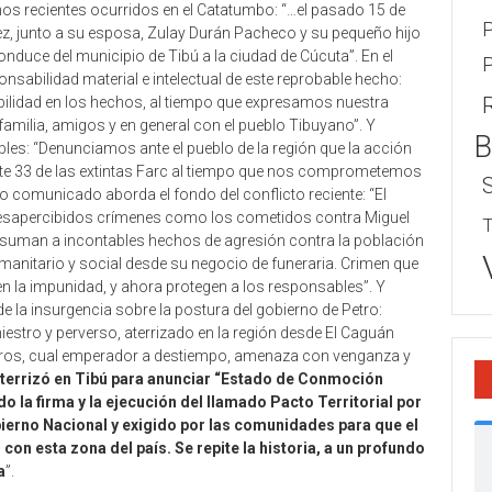
hos recientes ocurridos en el Catatumbo: “…el pasado 15 de
P
z, junto a su esposa, Zulay Durán Pacheco y su pequeño hijo
nduce del municipio de Tibú a la ciudad de Cúcuta”. En el
P
sabilidad material e intelectual de este reprobable hecho:
ilidad en los hechos, al tiempo que expresamos nuestra
familia, amigos y en general con el pueblo Tibuyano”. Y
B
les: “Denunciamos ante el pueblo de la región que la acción
nte 33 de las extintas Farc al tiempo que nos comprometemos
o comunicado aborda el fondo del conflicto reciente: “El
 desapercibidos crímenes como los cometidos contra Miguel
T
 suman a incontables hechos de agresión contra la población
umanitario y social desde su negocio de funeraria. Crimen que
en la impunidad, y ahora protegen a los responsables”. Y
de la insurgencia sobre la postura del gobierno de Petro:
niestro y perverso, aterrizado en la región desde El Caguán
beros, cual emperador a destiempo, amenaza con venganza y
terrizó en Tibú para anunciar “Estado de Conmoción
do la firma y la ejecución del llamado Pacto Territorial por
erno Nacional y exigido por las comunidades para que el
con esta zona del país. Se repite la historia, a un profundo
a
”.