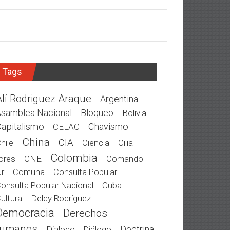
Tags
Alí Rodriguez Araque
Argentina
samblea Nacional
Bloqueo
Bolivia
apitalismo
Chavismo
CELAC
China
CIA
hile
Cilia
Ciencia
Colombia
ores
CNE
Comando
r
Comuna
Consulta Popular
Cuba
onsulta Popular Nacional
Delcy Rodríguez
ultura
Democracia
Derechos
umanos
Doctrina
Dialogo
Diálogo