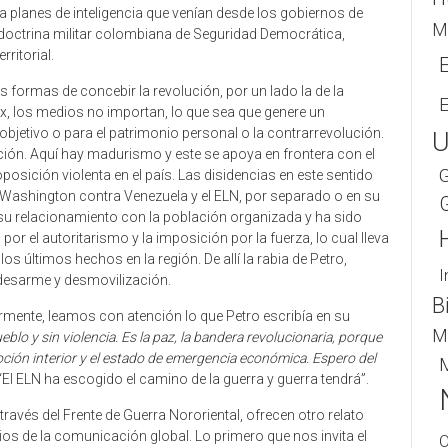
nta planes de inteligencia que venían desde los gobiernos de
M
 doctrina militar colombiana de Seguridad Democrática,
ritorial.
 formas de concebir la revolución, por un lado la de la
 ex, los medios no importan, lo que sea que genere un
 objetivo o para el patrimonio personal o la contrarrevolución.
U
ución. Aquí hay madurismo y este se apoya en frontera con el
G
posición violenta en el país. Las disidencias en este sentido
 Washington contra Venezuela y el ELN, por separado o en su
s su relacionamiento con la población organizada y ha sido
or el autoritarismo y la imposición por la fuerza, lo cual lleva
s últimos hechos en la región. De allí la rabia de Petro,
I
desarme y desmovilización.
B
ente, leamos con atención lo que Petro escribía en su
M
blo y sin violencia. Es la paz, la bandera revolucionaria, porque
moción interior y el estado de emergencia económica. Espero del
M
El ELN ha escogido el camino de la guerra y guerra tendrá”.
ravés del Frente de Guerra Nororiental, ofrecen otro relato
s de la comunicación global. Lo primero que nos invita el