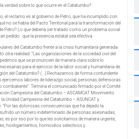
 la verdad sobre lo que ocurre en el Catatumbo?
o, el reclamo es al gobierno de Petro, que ha incumplido con
 no se habla del Pacto Territorial para la transformación del
e Petro? Lo que debería ser tratado como un problema social
n pedido que la presencia estatal sea efectiva.
lares del Catatumbo frente a la crisis humanitaria generada
o otra realidad: “Las organizaciones de la sociedad civil del
 pedimos que se pronuncien de manera clara sobre lo
necesarias para el ejercicio de la labor social y humanitaria de
bregión del Catatumbo? (…) Rechazamos de forma contundente
 ejercemos labores de liderazgo social, personas defensoras
o combatiente”. Termina el comunicado firmado por el Comité
ociación Campesina del Catatumbo – ASCAMCAT Movimiento
or la Unidad Campesina del Catatumbo – ASUNCAT y
: “Por las dolorosas consecuencias que ha dejado la
a sufrido un número indeterminado de personas asesinadas,
as, es por eso por lo que les solicitamos de manera urgente,
nes, hostigamientos, homicidios selectivos y