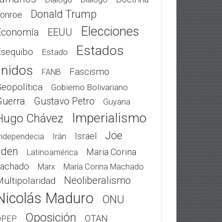
Donald Trump
onroe
Elecciones
Economía
EEUU
Estados
Esequibo
Estado
nidos
Fascismo
FANB
eopolítica
Gobierno Bolivariano
Guerra
Gustavo Petro
Guyana
Imperialismo
Hugo Chávez
Joe
Israel
Irán
ndependecia
iden
Maria Corina
Latinoamérica
achado
Marx
María Corina Machado
Neoliberalismo
ultipolaridad
Nicolás Maduro
ONU
Oposición
OTAN
OPEP