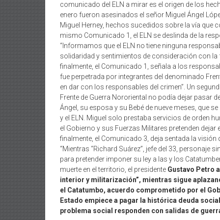
comunicado del ELN a mirar es el origen de los hec
enero fueron asesinados el señor Miguel Ángel Lópe
Miguel Herney, hechos sucedidos sobre la vía que co
mismo Comunicado 1, el ELN se deslinda de la respon
“Informamos que el ELN no tiene ninguna responsab
solidaridad y sentimientos de consideración con la 
finalmente, el Comunicado 1, señala a los responsab
fue perpetrada por integrantes del denominado Fre
en dar con los responsables del crimen”. Un segund
Frente de Guerra Nororiental no podía dejar pasar
Ángel, su esposa y su Bebé de nueve meses, que se
y el ELN. Miguel solo prestaba servicios de orden h
el Gobierno y sus Fuerzas Militares pretenden dejar 
finalmente, el Comunicado 3, deja sentada la visión 
“Mientras “Richard Suárez”, jefe del 33, personaje si
para pretender imponer su ley a las y los Catatum
muerte en el territorio, el presidente
Gustavo Petro a
interior y militarización”, mientras sigue aplazan
el Catatumbo, acuerdo comprometido por el Gobi
Estado empiece a pagar la histórica deuda social 
problema social responden con salidas de guerr