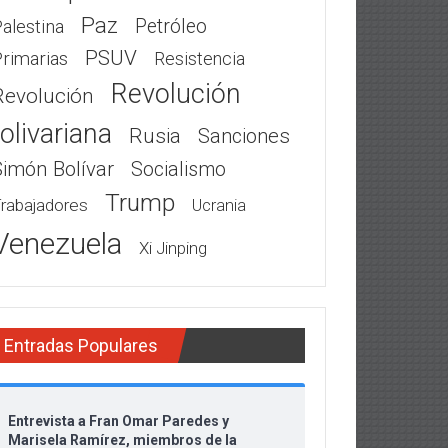
Paz
Petróleo
alestina
PSUV
rimarias
Resistencia
Revolución
Revolución
olivariana
Rusia
Sanciones
Simón Bolívar
Socialismo
Trump
rabajadores
Ucrania
Venezuela
Xi Jinping
Entradas Populares
Entrevista a Fran Omar Paredes y
Marisela Ramírez, miembros de la