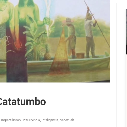
 Catatumbo
,
Imperailismo
,
Insurgencia
,
Inteligencia
,
Venezuela