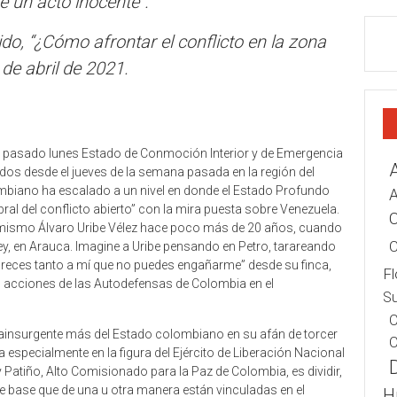
 un acto inocente”.
o, “¿Cómo afrontar el conflicto en la zona
 de abril de 2021.
el pasado lunes Estado de Conmoción Interior y de Emergencia
dos desde el jueves de la semana pasada en la región del
ombiano ha escalado a un nivel en donde el Estado Profundo
A
ral del conflicto abierto” con la mira puesta sobre Venezuela.
C
l mismo Álvaro Uribe Vélez hace poco más de 20 años, cuando
C
y, en Arauca. Imagine a Uribe pensando en Petro, tarareando
areces tanto a mí que no puedes engañarme” desde su finca,
Fl
s acciones de las Autodefensas de Colombia en el
Su
C
trainsurgente más del Estado colombiano en su afán de torcer
C
 especialmente en la figura del Ejército de Liberación Nacional
ty Patiño, Alto Comisionado para la Paz de Colombia, es dividir,
de base que de una u otra manera están vinculadas en el
H