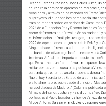
Desde el Estado Profundo, José Carlos Cueto, un 
figuran en la nomina de aparatos de inteligencia, en
ocasiones y a través de los mandos del Frente Orienta
su proyecto, al que conciben como socialista contine
trata de imponer sobre los hechos del Catatumbo. E
2024 de la Fundación Paz y Reconciliación en Colomb
como defensores de la “revolución bolivariana”” y
en información de “múltiples testigos, personas de
2022 de «operaciones conjuntas» de la FANB y la Gua
Ninguno hace referencia a la labor de la inteligencia c
las bandas delictivas bajo las órdenes de María Cor
fronteras. Al final solo importa para quienes diseñan
que Petro le hace un franco favor, en la que se ele
militar por las zonas cocaleras y colocar a Venezue
partiendo que estamos ante la presencia de una “n
Rubio, hoy Secretario de Estado de la administración
era totalmente predecible desde el principio. Más a
narcodictadura de Maduro…” (Columna publicada en 
Ministro de Interior, Justicia y Paz, el compañero D
político, es el Pablo Escobar de hoy de Venezuela, un
Miguel Antonio Salazar en múltiples ocasiones que