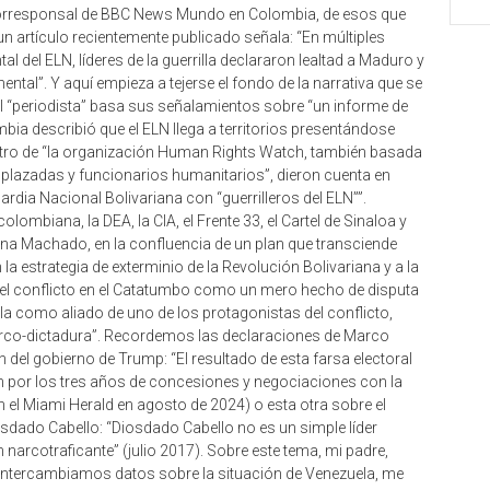
corresponsal de BBC News Mundo en Colombia, de esos que
 un artículo recientemente publicado señala: “En múltiples
l del ELN, líderes de la guerrilla declararon lealtad a Maduro y
ntal”. Y aquí empieza a tejerse el fondo de la narrativa que se
l “periodista” basa sus señalamientos sobre “un informe de
ia describió que el ELN llega a territorios presentándose
 otro de “la organización Human Rights Watch, también basada
splazadas y funcionarios humanitarios”, dieron cuenta en
rdia Nacional Bolivariana con “guerrilleros del ELN””.
olombiana, la DEA, la CIA, el Frente 33, el Cartel de Sinaloa y
ina Machado, en la confluencia de un plan que transciende
 la estrategia de exterminio de la Revolución Bolivariana y a la
va el conflicto en el Catatumbo como un mero hecho de disputa
la como aliado de uno de los protagonistas del conflicto,
arco-dictadura”. Recordemos las declaraciones de Marco
 del gobierno de Trump: “El resultado de esta farsa electoral
ún por los tres años de concesiones y negociaciones con la
el Miami Herald en agosto de 2024) o esta otra sobre el
iosdado Cabello: “Diosdado Cabello no es un simple líder
 narcotraficante” (julio 2017). Sobre este tema, mi padre,
 intercambiamos datos sobre la situación de Venezuela, me