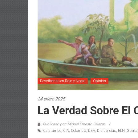
Descifrando en Rojo y Negro
Opinión
24 enero 2025
La Verdad Sobre El
Publicado por: Miguel Ernesto Salazar
Catatumbo
,
CIA
,
Colombia
,
DEA
,
Disidencias
,
ELN
,
Guerra