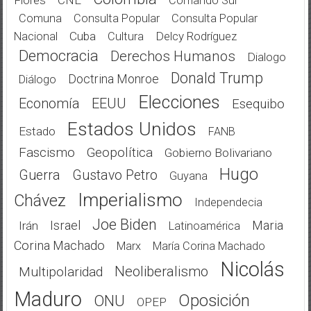
Comando Sur
Comuna
Consulta Popular
Consulta Popular
Cuba
Delcy Rodríguez
Nacional
Cultura
Democracia
Derechos Humanos
Dialogo
Donald Trump
Doctrina Monroe
Diálogo
Elecciones
Economía
EEUU
Esequibo
Estados Unidos
Estado
FANB
Fascismo
Geopolítica
Gobierno Bolivariano
Hugo
Guerra
Gustavo Petro
Guyana
Imperialismo
Chávez
Independecia
Joe Biden
Israel
Maria
Irán
Latinoamérica
Corina Machado
Marx
María Corina Machado
Nicolás
Neoliberalismo
Multipolaridad
Maduro
Oposición
ONU
OPEP