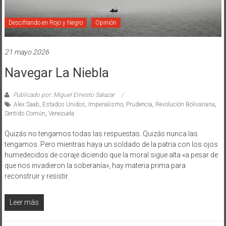
Descifrando en Rojo y Negro
Opinión
21 mayo 2026
Navegar La Niebla
Publicado por: Miguel Ernesto Salazar
Alex Saab
,
Estados Unidos
,
Imperialismo
,
Prudencia
,
Revolución Bolivariana
,
Sentido Común
,
Venezuela
Quizás no tengamos todas las respuestas. Quizás nunca las
tengamos. Pero mientras haya un soldado de la patria con los ojos
humedecidos de coraje diciendo que la moral sigue alta «a pesar de
que nos invadieron la soberanía», hay materia prima para
reconstruir y resistir.
Leer más