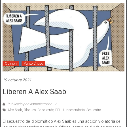
Opinión
Punto Crítico
19 octubre 2021
Liberen A Alex Saab
Publicado por: administrador
Alex Saab
,
Bloqueo
,
Cabo verde
,
EEUU
,
Independecia
,
Secuestro
El secuestro del diplomático Alex Saab es una acción violatoria de