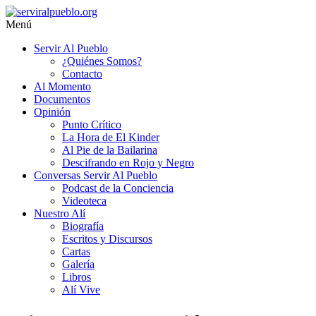
Saltar
al
Menú
contenido
serviralpueblo.org
Servir Al Pueblo
¿Quiénes Somos?
#SomosServirAlPueblo
Contacto
Al Momento
Documentos
Opinión
Punto Crítico
La Hora de El Kinder
Al Pie de la Bailarina
Descifrando en Rojo y Negro
Conversas Servir Al Pueblo
Podcast de la Conciencia
Videoteca
Nuestro Alí
Biografía
Escritos y Discursos
Cartas
Galería
Libros
Alí Vive