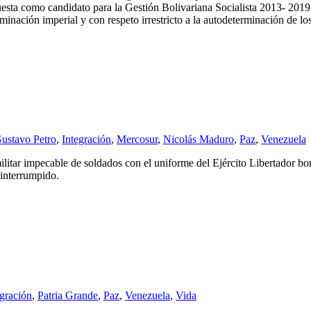
 como candidato para la Gestión Bolivariana Socialista 2013- 2019: “E
inación imperial y con respeto irrestricto a la autodeterminación de lo
ustavo Petro
,
Integración
,
Mercosur
,
Nicolás Maduro
,
Paz
,
Venezuela
litar impecable de soldados con el uniforme del Ejército Libertador bor
interrumpido.
egración
,
Patria Grande
,
Paz
,
Venezuela
,
Vida