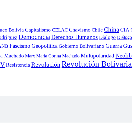
China
ueo
Capitalismo
Chavismo
CIA
Bolivia
CELAC
Chile
Democracia
Derechos Humanos
odríguez
Dialogo
Diálogo
Fascismo
Geopolítica
Guerra
Gus
Gobierno Bolivariano
ANB
Neolib
Multipolaridad
na Machado
Marx
María Corina Machado
Revolución Bolivari
UV
Revolución
Resistencia