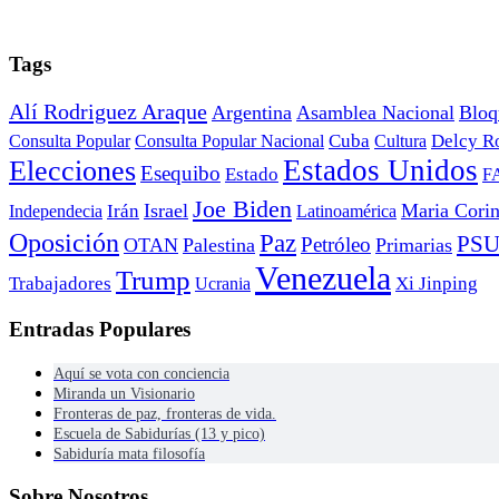
Tags
Alí Rodriguez Araque
Argentina
Asamblea Nacional
Bloq
Cuba
Consulta Popular
Consulta Popular Nacional
Cultura
Delcy R
Estados Unidos
Elecciones
Esequibo
Estado
F
Joe Biden
Irán
Israel
Maria Cori
Independecia
Latinoamérica
Oposición
Paz
PS
Petróleo
OTAN
Palestina
Primarias
Venezuela
Trump
Trabajadores
Ucrania
Xi Jinping
Entradas Populares
Aquí se vota con conciencia
Miranda un Visionario
Fronteras de paz, fronteras de vida.
Escuela de Sabidurías (13 y pico)
Sabiduría mata filosofía
Sobre Nosotros