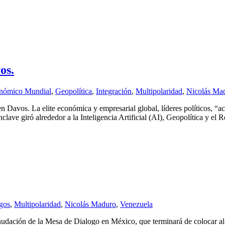
os.
nómico Mundial
,
Geopolítica
,
Integración
,
Multipolaridad
,
Nicolás Ma
Davos. La elite económica y empresarial global, líderes políticos, “ac
nclave giró alrededor a la Inteligencia Artificial (AI), Geopolítica y e
gos
,
Multipolaridad
,
Nicolás Maduro
,
Venezuela
nudación de la Mesa de Dialogo en México, que terminará de colocar al 