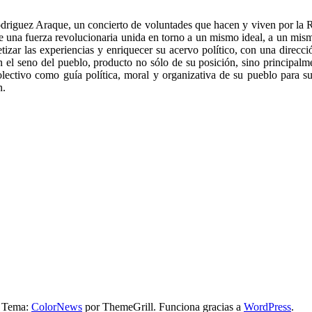
driguez Araque, un concierto de voluntades que hacen y viven por la 
ón de una fuerza revolucionaria unida en torno a un mismo ideal, a un m
etizar las experiencias y enriquecer su acervo político, con una direcci
n el seno del pueblo, producto no sólo de su posición, sino principalme
o colectivo como guía política, moral y organizativa de su pueblo para
n.
. Tema:
ColorNews
por ThemeGrill. Funciona gracias a
WordPress
.