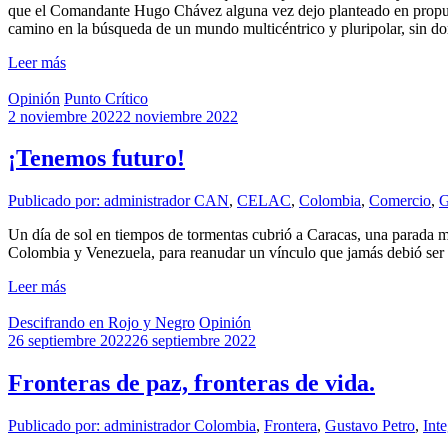
que el Comandante Hugo Chávez alguna vez dejo planteado en propuesta
camino en la búsqueda de un mundo multicéntrico y pluripolar, sin dom
Leer más
Opinión
Punto Crítico
2 noviembre 2022
2 noviembre 2022
¡Tenemos futuro!
Publicado por: administrador
CAN
,
CELAC
,
Colombia
,
Comercio
,
G
Un día de sol en tiempos de tormentas cubrió a Caracas, una parada mi
Colombia y Venezuela, para reanudar un vínculo que jamás debió ser 
Leer más
Descifrando en Rojo y Negro
Opinión
26 septiembre 2022
26 septiembre 2022
Fronteras de paz, fronteras de vida.
Publicado por: administrador
Colombia
,
Frontera
,
Gustavo Petro
,
Int