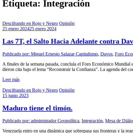
Etiqueta: Integración
Descifrando en Rojo y Negro
Opinión
25 enero 2024
25 enero 2024
Las 7T, el Salto Hacia Adelante contra Dav
Publicado por: Miguel Ernesto Salazar
Capitalismo
,
Davos
,
Foro Eco
A finales de la semana pasada, concluía el Foro Económico Mundial en 
dieron cita bajo el lema “Reconstruir la Confianza”. La agenda del co
Leer más
Descifrando en Rojo y Negro
Opinión
15 junio 2023
Maduro tiene el timón.
Publicado por: administrador
Geopolítica
,
Integración
,
Mesa de Diálo
Venezuela entro en una dinámica que sobrepasa sus fronteras y la rea