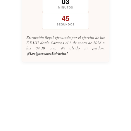
03
MINUTOS
46
SEGUNDOS
Extracción ilegal ejecutada por el ejercito de los
E.E.U.U. desde Caracas el 3 de enero de 2026 a
las 04:30 a.m. Ni olvido ni perdón.
¡#LosQueremosDeVuelta!