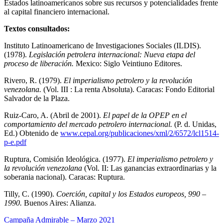
Estados latinoamericanos sobre sus recursos y potencialidades frente
al capital financiero internacional.
Textos consultados:
Instituto Latinoamericano de Investigaciones Sociales (ILDIS).
(1978).
Legislación petrolera internacional: Nueva etapa del
proceso de liberación.
Mexico: Siglo Veintiuno Editores.
Rivero, R. (1979).
El imperialismo petrolero y la revolució
n
venezolana.
(Vol. III : La renta Absoluta). Caracas: Fondo Editorial
Salvador de la Plaza.
Ruiz-Caro, A. (Abril de 2001).
El papel de la OPEP en el
comportamiento del mercado petrolero internacional.
(P. d. Unidas,
Ed.) Obtenido de
www.cepal.org/publicaciones/xml/2/6572/lcl1514-
p-e.pdf
Ruptura, Comisión Ideológica. (1977).
El imperialismo petrolero y
la revolución venezolana
(Vol. II: Las ganancias extraordinarias y la
soberania nacional). Caracas: Ruptura.
Tilly, C. (1990).
Coerci
ón, capital y los Estados europeos, 990 –
1990.
Buenos Aires: Alianza.
Navegación
Campaña Admirable – Marzo 2021