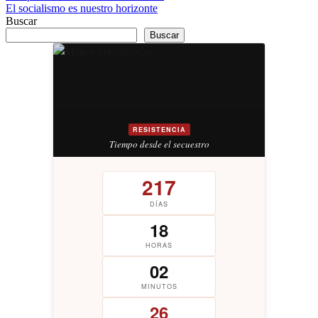
El socialismo es nuestro horizonte
de
Buscar
entradas
Buscar
RESISTENCIA
Tiempo desde el secuestro
217
DÍAS
18
HORAS
02
MINUTOS
26