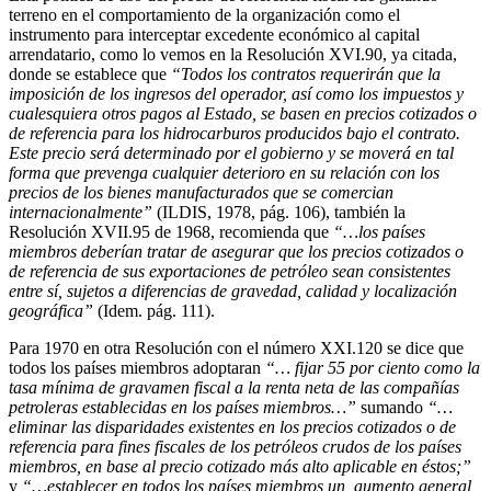
terreno en el comportamiento de la organización como el
instrumento para interceptar excedente económico al capital
arrendatario, como lo vemos en la Resolución XVI.90, ya citada,
donde se establece que
“
Todos los contratos requerirán que la
imposición de los ingresos del operador, así como los impuestos y
cualesquiera otros pagos al Estado, se basen en precios cotizados o
de referencia para los hidrocarburos producidos bajo el contrato.
Este precio será determinado por el gobierno y se moverá en tal
forma que prevenga cualquier deterioro en su relación con los
precios de los bienes manufacturados que se comercian
internacionalmente”
(ILDIS, 1978, pág. 106), también la
Resolución XVII.95 de 1968, recomienda que
“…los países
miembros deberían tratar de asegurar que los precios cotizados o
de referencia de sus exportaciones de petróleo sean consistentes
entre sí, sujetos a diferencias de gravedad, calidad y localizació
n
geogr
á
fica
”
(Idem. pág. 111).
Para 1970 en otra Resolución con el número XXI.120 se dice que
todos los países miembros adoptaran
“… fijar 55 por ciento como la
tasa mínima de gravamen fiscal a la renta neta de las compañías
petroleras establecidas en los países miembros…”
sumando
“…
eliminar las disparidades existentes en los precios cotizados o de
referencia para fines fiscales de los petróleos crudos de los países
miembros, en base al precio cotizado más alto aplicable en
é
stos;”
y
“…establecer en todos los países miembros un aumento general