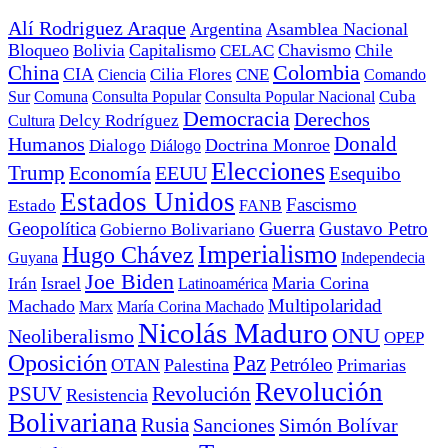
Alí Rodriguez Araque
Argentina
Asamblea Nacional
Bloqueo
Capitalismo
Chavismo
Bolivia
CELAC
Chile
China
Colombia
CIA
Ciencia
Cilia Flores
CNE
Comando
Cuba
Sur
Comuna
Consulta Popular
Consulta Popular Nacional
Democracia
Derechos
Cultura
Delcy Rodríguez
Donald
Humanos
Doctrina Monroe
Dialogo
Diálogo
Elecciones
Trump
Economía
EEUU
Esequibo
Estados Unidos
Fascismo
Estado
FANB
Geopolítica
Guerra
Gustavo Petro
Gobierno Bolivariano
Imperialismo
Hugo Chávez
Guyana
Independecia
Joe Biden
Irán
Israel
Maria Corina
Latinoamérica
Multipolaridad
Machado
Marx
María Corina Machado
Nicolás Maduro
ONU
Neoliberalismo
OPEP
Oposición
Paz
Petróleo
OTAN
Palestina
Primarias
Revolución
PSUV
Revolución
Resistencia
Bolivariana
Rusia
Sanciones
Simón Bolívar