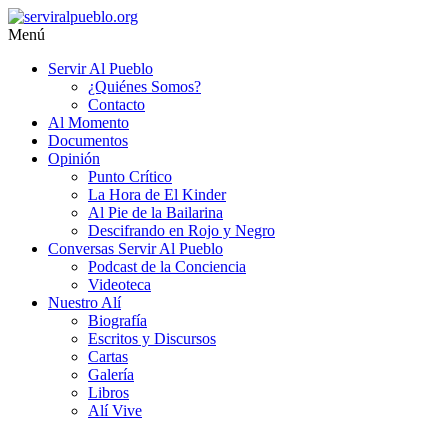
Saltar
al
Menú
contenido
serviralpueblo.org
Servir Al Pueblo
¿Quiénes Somos?
#SomosServirAlPueblo
Contacto
Al Momento
Documentos
Opinión
Punto Crítico
La Hora de El Kinder
Al Pie de la Bailarina
Descifrando en Rojo y Negro
Conversas Servir Al Pueblo
Podcast de la Conciencia
Videoteca
Nuestro Alí
Biografía
Escritos y Discursos
Cartas
Galería
Libros
Alí Vive