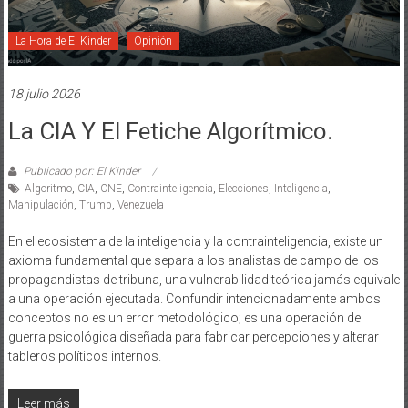
La Hora de El Kinder
Opinión
18 julio 2026
La CIA Y El Fetiche Algorítmico.
Publicado por: El Kinder
Algoritmo
,
CIA
,
CNE
,
Contrainteligencia
,
Elecciones
,
Inteligencia
,
Manipulación
,
Trump
,
Venezuela
En el ecosistema de la inteligencia y la contrainteligencia, existe un
axioma fundamental que separa a los analistas de campo de los
propagandistas de tribuna, una vulnerabilidad teórica jamás equivale
a una operación ejecutada. Confundir intencionadamente ambos
conceptos no es un error metodológico; es una operación de
guerra psicológica diseñada para fabricar percepciones y alterar
tableros políticos internos.
Leer más