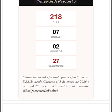
Tiempo desde el secuestro
218
DÍAS
07
HORAS
02
MINUTOS
27
SEGUNDOS
Extracción ilegal ejecutada por el ejercito de los
E.E.U.U. desde Caracas el 3 de enero de 2026 a
las 04:30 a.m. Ni olvido ni perdón.
¡#LosQueremosDeVuelta!