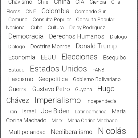
China
Chavismo
CIA
Chile
Cilia
Ciencia
Colombia
Flores
CNE
Comando Sur
Comuna
Consulta Popular
Consulta Popular
Cuba
Delcy Rodríguez
Nacional
Cultura
Democracia
Derechos Humanos
Dialogo
Donald Trump
Doctrina Monroe
Diálogo
Elecciones
Economía
EEUU
Esequibo
Estados Unidos
Estado
FANB
Fascismo
Geopolítica
Gobierno Bolivariano
Hugo
Guerra
Gustavo Petro
Guyana
Imperialismo
Chávez
Independecia
Joe Biden
Israel
Maria
Irán
Latinoamérica
Corina Machado
Marx
María Corina Machado
Nicolás
Neoliberalismo
Multipolaridad