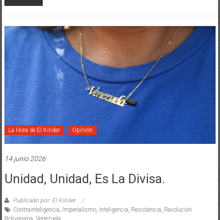
La Hora de El Kinder
Opinión
14 junio 2026
Unidad, Unidad, Es La Divisa.
Publicado por: El Kinder
Contrainteligencia
,
Imperialismo
,
Inteligencia
,
Resistencia
,
Revolución
Bolivariana
,
Venezuela