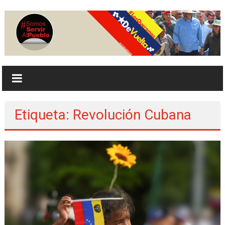
Saltar
al
contenido
serviralpueblo.org
#SomosServirAlPueblo
Etiqueta: Revolución Cubana