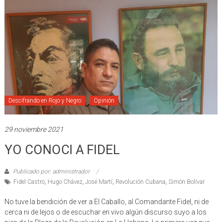
Descifrando en Rojo y Negro
Opinión
29 noviembre 2021
YO CONOCI A FIDEL
Publicado por: administrador
Fidel Castro
,
Hugo Chávez
,
José Martí
,
Revolución Cubana
,
Simón Bolívar
No tuve la bendición de ver a El Caballo, al Comandante Fidel, ni de
cerca ni de lejos o de escuchar en vivo algún discurso suyo a los