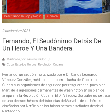
Descifrando en Rojo y Negro
Opinión
2 noviembre 2021
Fernando, El Seudónimo Detrás De
Un Héroe Y Una Bandera.
Publicado por: administrador
Cuba
,
Estados Unidos
,
Revolución Cubana
Fernando, un seudónimo utilizado por el Dr. Carlos Leonardo
Vázquez González, médico cubano, en la lucha del Gobierno de
Cuba y sus organismos de seguridad por resguardar al pueblo de
Martí de la agresiones permanentes de Washington en su plan de
aniquilar a la Revolución Cubana. El Dr. Vázquez González no se trata
de uno de esos héroes de historietas de Marvel ni de los héroes
diseñados por Netflix o de los falsos héroes diseñados desde el
Pentágono.