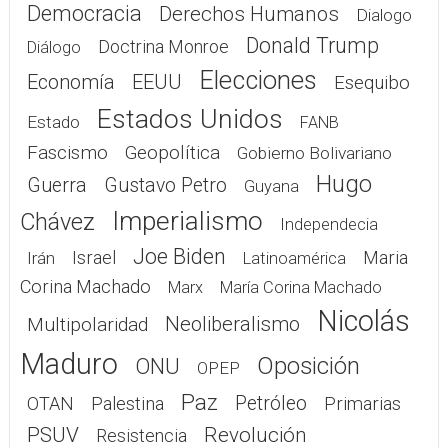
Democracia
Derechos Humanos
Dialogo
Donald Trump
Doctrina Monroe
Diálogo
Elecciones
Economía
EEUU
Esequibo
Estados Unidos
Estado
FANB
Fascismo
Geopolítica
Gobierno Bolivariano
Hugo
Guerra
Gustavo Petro
Guyana
Imperialismo
Chávez
Independecia
Joe Biden
Israel
Maria
Irán
Latinoamérica
Corina Machado
Marx
María Corina Machado
Nicolás
Neoliberalismo
Multipolaridad
Maduro
Oposición
ONU
OPEP
Paz
Petróleo
OTAN
Palestina
Primarias
PSUV
Revolución
Resistencia