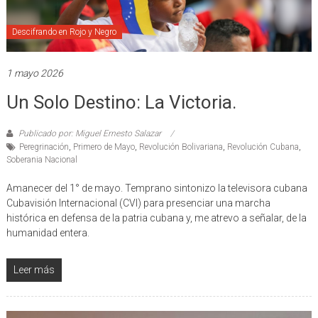
Descifrando en Rojo y Negro
1 mayo 2026
Un Solo Destino: La Victoria.
Publicado por: Miguel Ernesto Salazar
Peregrinación
,
Primero de Mayo
,
Revolución Bolivariana
,
Revolución Cubana
,
Soberania Nacional
Amanecer del 1° de mayo. Temprano sintonizo la televisora cubana
Cubavisión Internacional (CVI) para presenciar una marcha
histórica en defensa de la patria cubana y, me atrevo a señalar, de la
humanidad entera.
Leer más