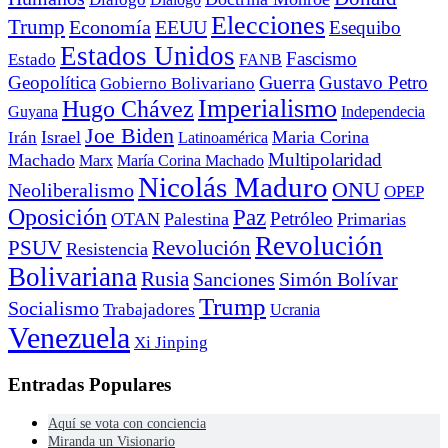
Elecciones
Trump
Economía
EEUU
Esequibo
Estados Unidos
Fascismo
Estado
FANB
Geopolítica
Guerra
Gustavo Petro
Gobierno Bolivariano
Imperialismo
Hugo Chávez
Guyana
Independecia
Joe Biden
Irán
Israel
Maria Corina
Latinoamérica
Multipolaridad
Machado
Marx
María Corina Machado
Nicolás Maduro
ONU
Neoliberalismo
OPEP
Oposición
Paz
Petróleo
OTAN
Palestina
Primarias
Revolución
PSUV
Revolución
Resistencia
Bolivariana
Rusia
Sanciones
Simón Bolívar
Trump
Socialismo
Trabajadores
Ucrania
Venezuela
Xi Jinping
Entradas Populares
Aquí se vota con conciencia
Miranda un Visionario