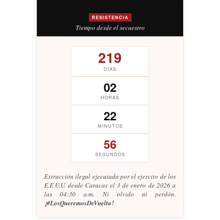
RESISTENCIA
Tiempo desde el secuestro
219
DÍAS
02
HORAS
22
MINUTOS
57
SEGUNDOS
Extracción ilegal ejecutada por el ejercito de los
E.E.U.U. desde Caracas el 3 de enero de 2026 a
las 04:30 a.m. Ni olvido ni perdón.
¡#LosQueremosDeVuelta!