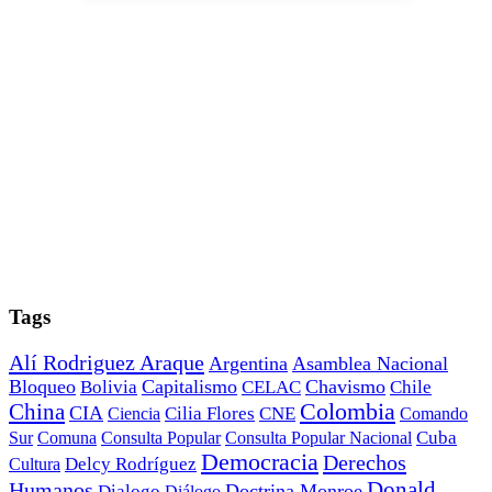
Tags
Alí Rodriguez Araque
Argentina
Asamblea Nacional
Bloqueo
Capitalismo
Chavismo
Bolivia
CELAC
Chile
China
Colombia
CIA
Ciencia
Cilia Flores
CNE
Comando
Cuba
Sur
Comuna
Consulta Popular
Consulta Popular Nacional
Democracia
Derechos
Cultura
Delcy Rodríguez
Donald
Humanos
Doctrina Monroe
Dialogo
Diálogo