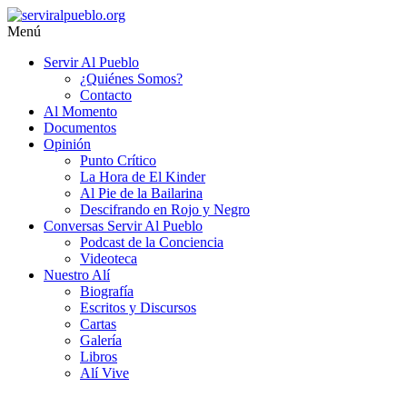
Saltar
al
Menú
contenido
serviralpueblo.org
Servir Al Pueblo
¿Quiénes Somos?
#SomosServirAlPueblo
Contacto
Al Momento
Documentos
Opinión
Punto Crítico
La Hora de El Kinder
Al Pie de la Bailarina
Descifrando en Rojo y Negro
Conversas Servir Al Pueblo
Podcast de la Conciencia
Videoteca
Nuestro Alí
Biografía
Escritos y Discursos
Cartas
Galería
Libros
Alí Vive