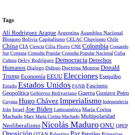
Tags
Alí Rodriguez Araque
Argentina
Asamblea Nacional
Bloqueo
Capitalismo
Chavismo
Bolivia
CELAC
Chile
China
Colombia
CIA
Ciencia
Cilia Flores
CNE
Comando
Cuba
Sur
Comuna
Consulta Popular
Consulta Popular Nacional
Democracia
Derechos
Cultura
Delcy Rodríguez
Donald
Humanos
Doctrina Monroe
Dialogo
Diálogo
Elecciones
Trump
Economía
EEUU
Esequibo
Estados Unidos
Fascismo
Estado
FANB
Geopolítica
Guerra
Gustavo Petro
Gobierno Bolivariano
Imperialismo
Hugo Chávez
Guyana
Independecia
Joe Biden
Irán
Israel
Maria Corina
Latinoamérica
Multipolaridad
Machado
Marx
María Corina Machado
Nicolás Maduro
ONU
Neoliberalismo
OPEP
Oposición
Paz
Petróleo
OTAN
Palestina
Primarias