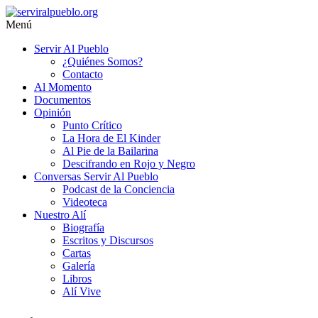
Saltar
al
Menú
contenido
serviralpueblo.org
Servir Al Pueblo
¿Quiénes Somos?
#SomosServirAlPueblo
Contacto
Al Momento
Documentos
Opinión
Punto Crítico
La Hora de El Kinder
Al Pie de la Bailarina
Descifrando en Rojo y Negro
Conversas Servir Al Pueblo
Podcast de la Conciencia
Videoteca
Nuestro Alí
Biografía
Escritos y Discursos
Cartas
Galería
Libros
Alí Vive