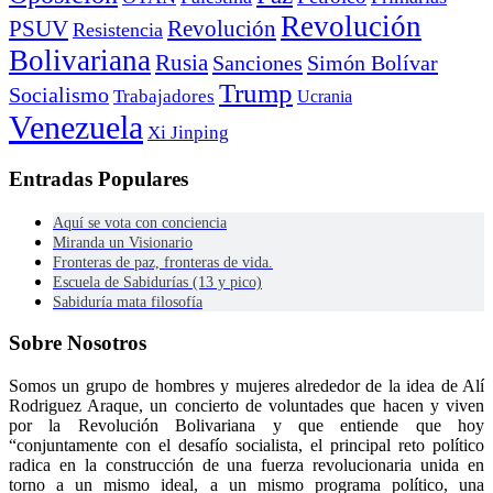
Revolución
PSUV
Revolución
Resistencia
Bolivariana
Rusia
Sanciones
Simón Bolívar
Trump
Socialismo
Trabajadores
Ucrania
Venezuela
Xi Jinping
Entradas Populares
Aquí se vota con conciencia
Miranda un Visionario
Fronteras de paz, fronteras de vida.
Escuela de Sabidurías (13 y pico)
Sabiduría mata filosofía
Sobre Nosotros
Somos un grupo de hombres y mujeres alrededor de la idea de Alí
Rodriguez Araque, un concierto de voluntades que hacen y viven
por la Revolución Bolivariana y que entiende que hoy
“conjuntamente con el desafío socialista, el principal reto político
radica en la construcción de una fuerza revolucionaria unida en
torno a un mismo ideal, a un mismo programa político, una