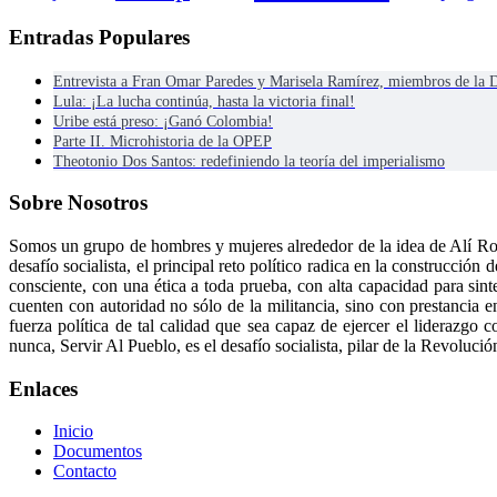
Entradas Populares
Entrevista a Fran Omar Paredes y Marisela Ramírez, miembros de la
Lula: ¡La lucha continúa, hasta la victoria final!
Uribe está preso: ¡Ganó Colombia!
Parte II. Microhistoria de la OPEP
Theotonio Dos Santos: redefiniendo la teoría del imperialismo
Sobre Nosotros
Somos un grupo de hombres y mujeres alrededor de la idea de Alí Ro
desafío socialista, el principal reto político radica en la construcci
consciente, con una ética a toda prueba, con alta capacidad para sint
cuenten con autoridad no sólo de la militancia, sino con prestancia e
fuerza política de tal calidad que sea capaz de ejercer el liderazg
nunca, Servir Al Pueblo, es el desafío socialista, pilar de la Revolució
Enlaces
Inicio
Documentos
Contacto