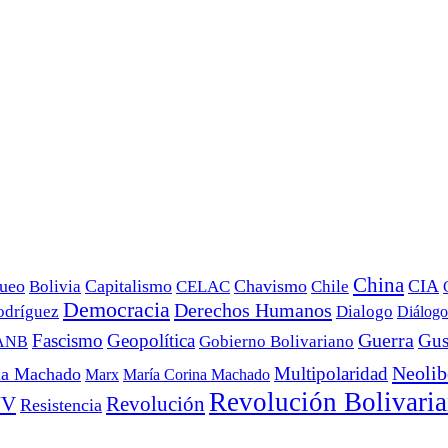
China
ueo
Capitalismo
Chavismo
CIA
Bolivia
CELAC
Chile
Democracia
Derechos Humanos
odríguez
Dialogo
Diálogo
Fascismo
Geopolítica
Guerra
Gus
Gobierno Bolivariano
ANB
Neolib
Multipolaridad
na Machado
Marx
María Corina Machado
Revolución Bolivari
UV
Revolución
Resistencia