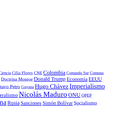
Colombia
Ciencia
Cilia Flores
CNE
Comando Sur
Comuna
Donald Trump
Economía
EEUU
Doctrina Monroe
Imperialismo
Hugo Chávez
tavo Petro
Guyana
Nicolás Maduro
ONU
eralismo
OPEP
ana
Rusia
Sanciones
Simón Bolívar
Socialismo