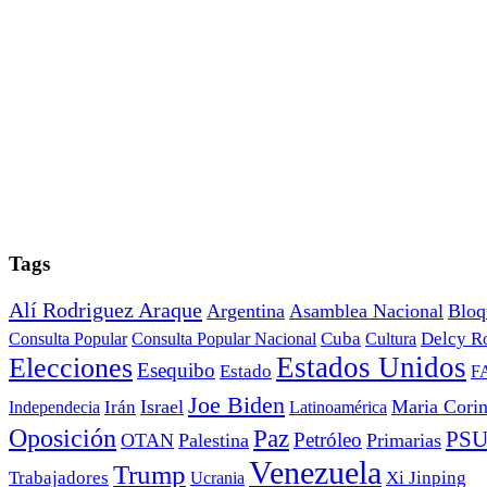
Tags
Alí Rodriguez Araque
Argentina
Asamblea Nacional
Bloq
Cuba
Consulta Popular
Consulta Popular Nacional
Cultura
Delcy R
Estados Unidos
Elecciones
Esequibo
Estado
F
Joe Biden
Irán
Israel
Maria Cori
Independecia
Latinoamérica
Oposición
Paz
PS
Petróleo
OTAN
Palestina
Primarias
Venezuela
Trump
Trabajadores
Ucrania
Xi Jinping