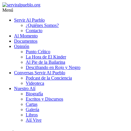
Saltar
al
Menú
contenido
serviralpueblo.org
Servir Al Pueblo
¿Quiénes Somos?
#SomosServirAlPueblo
Contacto
Al Momento
Documentos
Opinión
Punto Crítico
La Hora de El Kinder
Al Pie de la Bailarina
Descifrando en Rojo y Negro
Conversas Servir Al Pueblo
Podcast de la Conciencia
Videoteca
Nuestro Alí
Biografía
Escritos y Discursos
Cartas
Galería
Libros
Alí Vive