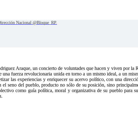
 Dirección Nacional @Bloque_RP.
driguez Araque, un concierto de voluntades que hacen y viven por la 
ón de una fuerza revolucionaria unida en torno a un mismo ideal, a un m
etizar las experiencias y enriquecer su acervo político, con una direcci
n el seno del pueblo, producto no sólo de su posición, sino principalme
o colectivo como guía política, moral y organizativa de su pueblo para
n.