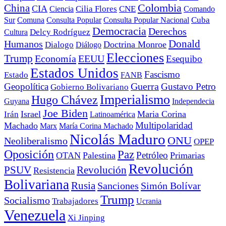
China
Colombia
CIA
Ciencia
Cilia Flores
CNE
Comando
Cuba
Sur
Comuna
Consulta Popular
Consulta Popular Nacional
Democracia
Derechos
Cultura
Delcy Rodríguez
Donald
Humanos
Doctrina Monroe
Dialogo
Diálogo
Elecciones
Trump
Economía
EEUU
Esequibo
Estados Unidos
Fascismo
Estado
FANB
Geopolítica
Guerra
Gustavo Petro
Gobierno Bolivariano
Imperialismo
Hugo Chávez
Guyana
Independecia
Joe Biden
Irán
Israel
Maria Corina
Latinoamérica
Multipolaridad
Machado
Marx
María Corina Machado
Nicolás Maduro
ONU
Neoliberalismo
OPEP
Oposición
Paz
Petróleo
OTAN
Palestina
Primarias
Revolución
PSUV
Revolución
Resistencia
Bolivariana
Rusia
Sanciones
Simón Bolívar
Trump
Socialismo
Trabajadores
Ucrania
Venezuela
Xi Jinping