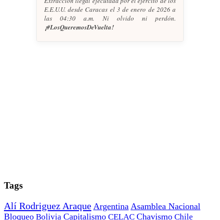
Extracción ilegal ejecutada por el ejercito de los
E.E.U.U. desde Caracas el 3 de enero de 2026 a
las 04:30 a.m. Ni olvido ni perdón.
¡#LosQueremosDeVuelta!
Tags
Alí Rodriguez Araque
Argentina
Asamblea Nacional
Bloqueo
Capitalismo
Chavismo
Bolivia
CELAC
Chile