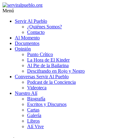
Saltar
al
Menú
contenido
serviralpueblo.org
Servir Al Pueblo
¿Quiénes Somos?
#SomosServirAlPueblo
Contacto
Al Momento
Documentos
Opinión
Punto Crítico
La Hora de El Kinder
Al Pie de la Bailarina
Descifrando en Rojo y Negro
Conversas Servir Al Pueblo
Podcast de la Conciencia
Videoteca
Nuestro Alí
Biografía
Escritos y Discursos
Cartas
Galería
Libros
Alí Vive