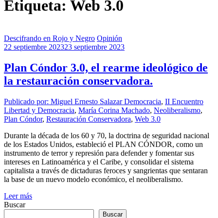
Etiqueta: Web 3.0
Descifrando en Rojo y Negro
Opinión
22 septiembre 2023
23 septiembre 2023
Plan Cóndor 3.0, el rearme ideológico de
la restauración conservadora.
Publicado por: Miguel Ernesto Salazar
Democracia
,
II Encuentro
Libertad y Democracia
,
María Corina Machado
,
Neoliberalismo
,
Plan Cóndor
,
Restauración Conservadora
,
Web 3.0
Durante la década de los 60 y 70, la doctrina de seguridad nacional
de los Estados Unidos, estableció el PLAN CÓNDOR, como un
instrumento de terror y represión para defender y fomentar sus
intereses en Latinoamérica y el Caribe, y consolidar el sistema
capitalista a través de dictaduras feroces y sangrientas que sentaran
la base de un nuevo modelo económico, el neoliberalismo.
Leer más
Buscar
Buscar