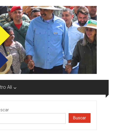
ro Alí
scar
Buscar