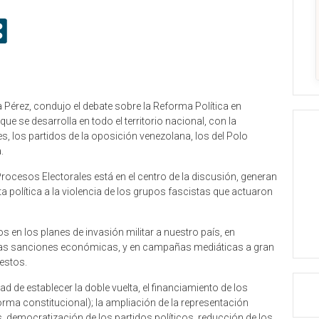
 Pérez, condujo el debate sobre la Reforma Política en
e se desarrolla en todo el territorio nacional, con la
s, los partidos de la oposición venezolana, los del Polo
.
Procesos Electorales está en el centro de la discusión, generan
ta política a la violencia de los grupos fascistas que actuaron
 en los planes de invasión militar a nuestro país, en
 las sanciones económicas, y en campañas mediáticas a gran
estos.
ad de establecer la doble vuelta, el financiamiento de los
forma constitucional); la ampliación de la representación
, democratización de los partidos políticos, reducción de los