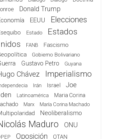
Donald Trump
onroe
Elecciones
Economía
EEUU
Estados
Esequibo
Estado
nidos
Fascismo
FANB
eopolítica
Gobierno Bolivariano
Guerra
Gustavo Petro
Guyana
Imperialismo
Hugo Chávez
Joe
Israel
Irán
ndependecia
iden
Maria Corina
Latinoamérica
achado
Marx
María Corina Machado
Neoliberalismo
ultipolaridad
Nicolás Maduro
ONU
Oposición
OTAN
OPEP