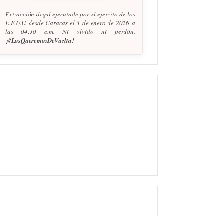
Extracción ilegal ejecutada por el ejercito de los
E.E.U.U. desde Caracas el 3 de enero de 2026 a
las 04:30 a.m. Ni olvido ni perdón.
¡#LosQueremosDeVuelta!