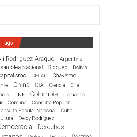
Tags
Alí Rodriguez Araque
Argentina
samblea Nacional
Bloqueo
Bolivia
apitalismo
Chavismo
CELAC
China
CIA
hile
Cilia
Ciencia
Colombia
ores
CNE
Comando
r
Comuna
Consulta Popular
Cuba
onsulta Popular Nacional
Delcy Rodríguez
ultura
Democracia
Derechos
umanos
Doctrina
Dialogo
Diálogo