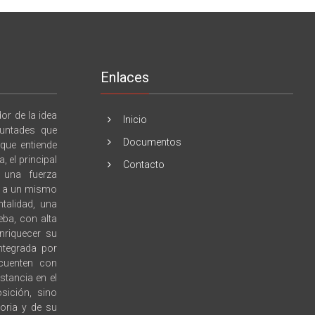
Enlaces
r de la idea
Inicio
luntades que
Documentos
 que entiende
 el principal
Contacto
e una fuerza
l, a un mismo
talidad, una
eba, con alta
enriquecer su
integrada por
 cuenten con
stancia en el
sición, sino
toria y de su