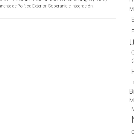
nte de Política Exterior, Soberanía e Integración.
M
U
G
I
B
M
M