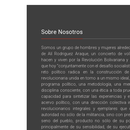
Sobre Nosotros
Somos un grupo de hombres y mujeres alrededo
de Alí Rodriguez Araque, un concierto de vo
hacen y viven por la Revolución Bolivariana y
que hoy “conjuntamente con el desafío socialista,
reto político radica en la construcción d
revolucionaria unida en torno a un mismo idea
programa político, una metodología, una men
disciplina consciente, con una ética a toda pru
capacidad para sintetizar las experiencias y 
acervo político, con una dirección colectiva 
revolucionarios integrales y ejemplares que
autoridad no sólo de la militancia, sino con pre
seno del pueblo, producto no sólo de su po
principalmente de su sensibilidad, de su ejecu