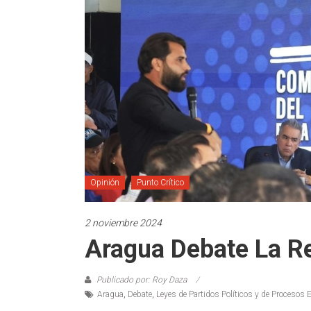
Opinión
Punto Crítico
2 noviembre 2024
Aragua Debate La Re
Publicado por: Roy Daza
Aragua
,
Debate
,
Leyes de Partidos Políticos y de Procesos E