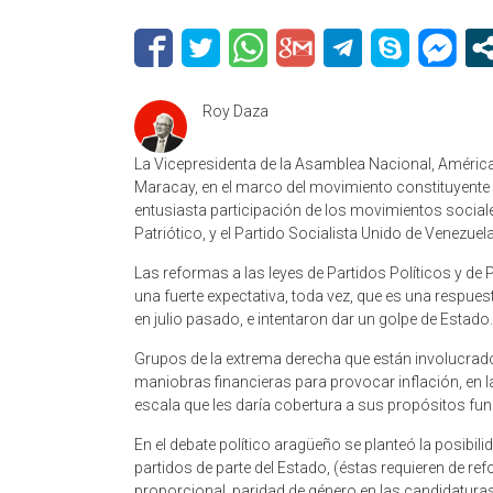
Roy Daza
La Vicepresidenta de la Asamblea Nacional, América
Maracay, en el marco del movimiento constituyente qu
entusiasta participación de los movimientos sociale
Patriótico, y el Partido Socialista Unido de Venezuela
Las reformas a las leyes de Partidos Políticos y de 
una fuerte expectativa, toda vez, que es una respues
en julio pasado, e intentaron dar un golpe de Estado.
Grupos de la extrema derecha que están involucrados
maniobras financieras para provocar inflación, en
escala que les daría cobertura a sus propósitos fun
En el debate político aragüeño se planteó la posibilid
partidos de parte del Estado, (éstas requieren de re
proporcional, paridad de género en las candidaturas