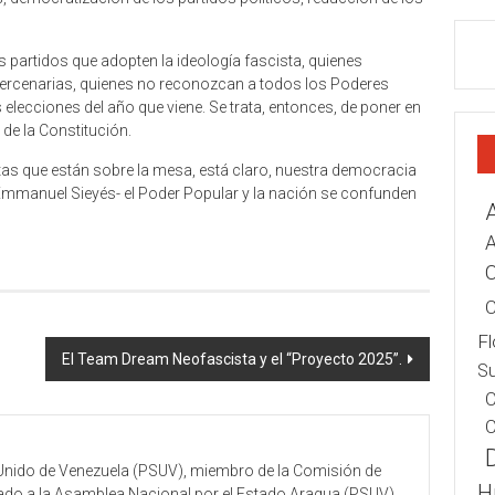
partidos que adopten la ideología fascista, quienes
cenarias, quienes no reconozcan a todos los Poderes
 elecciones del año que viene. Se trata, entonces, de poner en
 de la Constitución.
as que están sobre la mesa, está claro, nuestra democracia
 Emmanuel Sieyés- el Poder Popular y la nación se confunden
A
C
C
Fl
El Team Dream Neofascista y el “Proyecto 2025”.
Su
C
C
ta Unido de Venezuela (PSUV), miembro de la Comisión de
H
tado a la Asamblea Nacional por el Estado Aragua (PSUV).