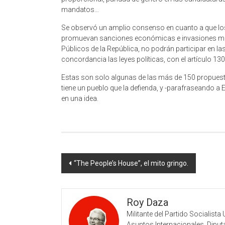
mandatos…
Se observó un amplio consenso en cuanto a que los 
promuevan sanciones económicas e invasiones mer
Públicos de la República, no podrán participar en las
concordancia las leyes políticas, con el artículo 130
Estas son solo algunas de las más de 150 propuest
tiene un pueblo que la defienda, y -parafraseando a
en una idea.
Navegación
“The People’s House”, el mito gringo.
de
entradas
Roy Daza
Militante del Partido Socialis
Asuntos Internacionales. Dipu